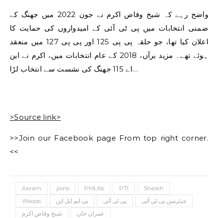
واضح رہے کہ شیخ وقاص اکرم نے جون 2022 میں جھنگ کے
ضمنی انتخابات میں پی ٹی آئی کے امیدواروں کی حمایت کا
اعلان کیا تھا، جو حلقہ پی پی 125 اور پی پی 127 میں منعقد
ہوئے تھے۔ مزید برآں، 2018 کے عام انتخابات میں، اکرم نے این
اے 115 جھنگ کی نشست سے انتخاب لڑا…
>Source link>
>>Join our Facebook page From top right corner.
<<
Akram
joins
PMLNs
PTI
Sheikh
Waqas
پی ایم ایل این
پی ٹی آئی
چیئرمین پی ٹی آئی
عمران خان
شیخ وقاص اکرم