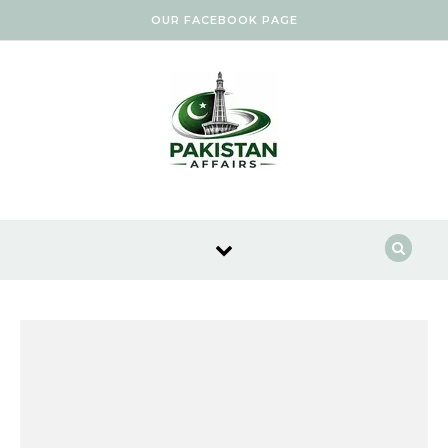
Skip to content
OUR FACEBOOK PAGE