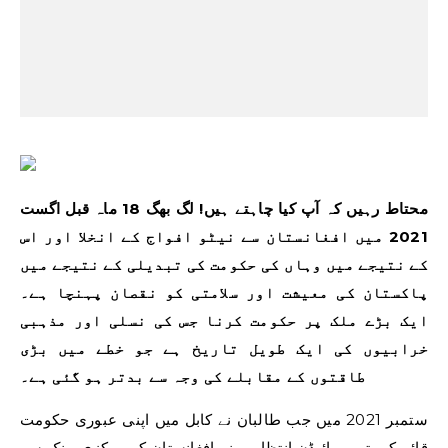
محتاط رہیں کہ آپ کیا چاہتے ہیں! لگ بھگ 18 ماہ قبل اگست
2021 میں افغانستان سے نیٹو افواج کے انخلا اور اس
کے نتیجے میں وہاں کی حکومت کی تبدیلی کے نتیجے میں
پاکستان کی معیشت اور سلامتی کو نقصان پہنچا ہے۔
ایک بڑے ملک پر حکومت کرنا جس کی نسلی اور مذہبی
خرابیوں کی ایک طویل تاریخ ہے جو خطے میں بڑی
طاقتوں کے مقابلے کی وجہ سے بدتر ہو گئی ہے۔
ستمبر 2021 میں جب طالبان نے کابل میں اپنی عبوری حکومت
قائم کی تھی، بائیڈن انتظامیہ نے افغانستان کے مرکزی بینک سے