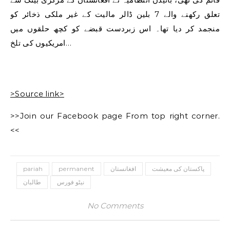
تعلق رکھنے والے 7 بلین ڈالر مالیت کے غیر ملکی ذخائر کو
منجمد کر دیا تھا۔ اس زبردست قبضے کو کچھ حلقوں میں
امریکیوں کی تلخ…
>Source link>
>>Join our Facebook page From top right corner.
<<
pariah
permanent
افغانستان
پاکستان کی معیشت
نیٹو فورس
طالبان
No Comments