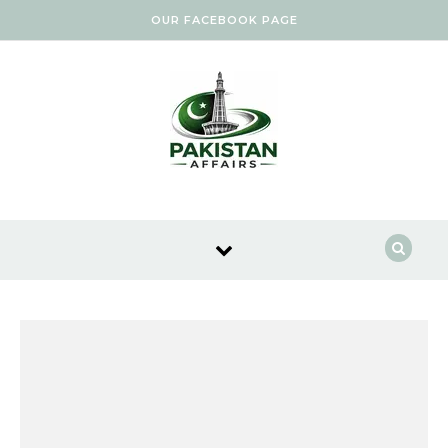
Skip to content
OUR FACEBOOK PAGE