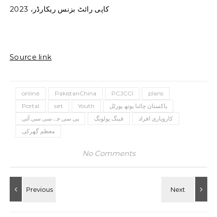
کاپی رائٹ بزنس ریکارڈر، 2023
Source link
online
PakistanChina
PCJCCI
plans
پاکستان چائنا یوتھ پورٹل
Youth
set
Portal
کاروباری افراد
فینگ یولونگ
پی سی جے سی سی آئی
معظم گھرکی
No Comments