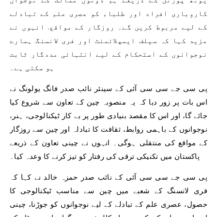
کاروباری افراد اور طلباء کو عصری علم کے تبادلے
کے لیے مربوط کریں گے۔ روزگار کے مواقع. انہوں نے
مزید کہا کہ سیلف ایمپلائمنٹ اور فری لانسنگ ہمارے
نوجوانوں کے استحکام کے لیے انتہائی مددگار ثابت
ہو سکتی ہے۔
پی سی جے سی سی آئی کے سینئر نائب صدر فانگ یولونگ نے
اس بات پر زور دیا کہ یہ منصوبہ چین کے تعاون سے شروع کیا
جائے گا، اور اس کا مقصد بنیادی طور پر بے کار ٹیکنالوجی، ہنر،
نوجوانوں کے باہمی روابط، ثقافت کا تبادلہ اور چین سے روزگار
کے مواقع کی منتقلی ہوگی۔ انہوں نے چینی تعاون کے ذریعے
پاکستان میں تکنیکی ترقی کی رفتار کو تیز کرنے کا وعدہ کیا۔
پی سی جے سی سی آئی کے نائب صدر حمزہ خالد نے کہا کہ
فری لانسنگ کے شعبے میں چین سے مناسب ٹیکنالوجی کا
حصول، عصری علم کے تبادلے کے لیے نوجوانوں کو جوڑنا، چینی