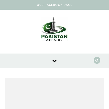
Skip to content
OUR FACEBOOK PAGE