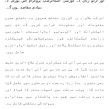
اور اردو زبان کے کورسز، اسکالرشپ پروگرام اس پورٹل کے
بنیادی مقاصد ہوں گے۔
اس کے علاوہ، یہ کورسز مختلف شعبوں سے متعلق عصری
معلومات اور معلومات فراہم کریں گے جن میں
الیکٹرانک اور آٹوموٹیو ایڈوانسمنٹ، انشورنس،
زراعت، ٹیکسٹائل، شوز مینوفیکچرنگ، کیمیکلز،
بیٹری ری سائیکلنگ پلانٹ اور رئیل اسٹیٹ ایڈوائزری
شامل ہیں۔
پی سی جے سی سی آئی کے سیکرٹری جنرل صلاح الدین حنیف
نے مزید کہا کہ پی سی جے سی سی آئی ایک جدید ترین
چائنیز انفارمیشن اینڈ میٹریل سنٹر قائم کرنے کا
بھی منصوبہ بنا رہا ہے جسے دو مرحلوں میں مکمل کیا
جائے گا۔ پہلے مرحلے میں ڈسپلے سنٹر کا قیام اور
دوسرے مرحلے میں چین سے پاکستان میں پیداواری
سہولت کی منتقلی شامل ہے۔