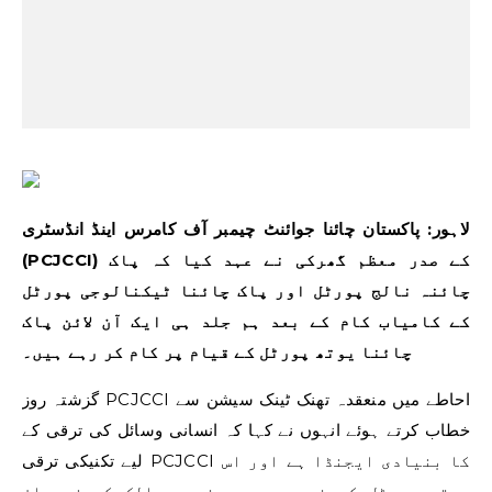
لاہور: پاکستان چائنا جوائنٹ چیمبر آف کامرس اینڈ انڈسٹری
(PCJCCI) کے صدر معظم گھرکی نے عہد کیا کہ پاک
چائنہ نالج پورٹل اور پاک چائنا ٹیکنالوجی پورٹل
کے کامیاب کام کے بعد ہم جلد ہی ایک آن لائن پاک
چائنا یوتھ پورٹل کے قیام پر کام کر رہے ہیں۔
گزشتہ روز PCJCCI احاطے میں منعقدہ تھنک ٹینک سیشن سے
خطاب کرتے ہوئے انہوں نے کہا کہ انسانی وسائل کی ترقی کے
لیے تکنیکی ترقی PCJCCI کا بنیادی ایجنڈا ہے اور اس
یوتھ پورٹل کے ذریعے ہم دونوں ممالک کے نوجوان