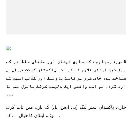
لاہور: زمبابوے کے سابق کپتان اور ملتان سلطانز کے
ہیڈ کوچ اینڈی فلاور نے کہا کہ پاکستان کرکٹ کی اپنی
شناخت ہے، خاص طور پر فاسٹ باؤلنگ اور کلائی اسپن کے
ارد گرد، جو اسے واقعی ایک دلچسپ کرکٹ ماحول بناتا
ہے۔
جاری پاکستان سپر لیگ (پی ایس ایل) کے بارے میں بات کرتے
ہوئے، اینڈی کا خیال ہے کہ…