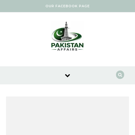
Skip to content
OUR FACEBOOK PAGE