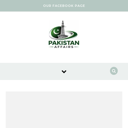
Skip to content
OUR FACEBOOK PAGE