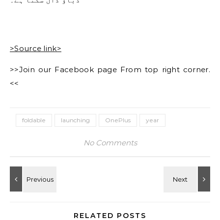
>Source link>
>>Join our Facebook page From top right corner.
<<
foldable
launching
OnePlus
year
No Comments
RELATED POSTS