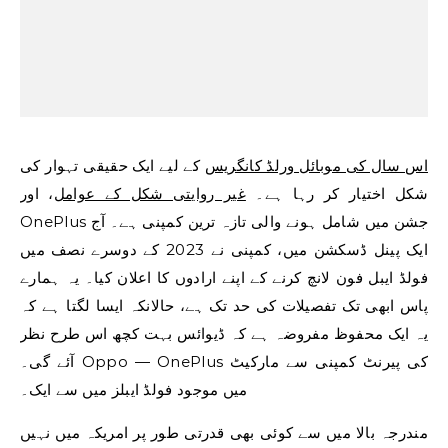
اس سال کی موبائل ورلڈ کانگریس
کے لیے ایک حقیقی تہوار کی
شکل اختیار کر رہا ہے۔
غیر روایتی شکل کے عوامل
، اور
OnePlus جشن میں شامل ہونے والی تازہ ترین کمپنی ہے۔ آج
ایک پینل ڈسکشن میں، کمپنی نے 2023 کے دوسرے نصف میں
فولڈ ایبل فون لانچ کرنے کے اپنے ارادوں کا اعلان کیا۔ یہ ہمارے
پاس ابھی تک تفصیلات کی حد تک ہے، حالانکہ ایسا لگتا ہے کہ
یہ ایک محفوظ مفروضہ ہے کہ ڈیوائس بہت کچھ اس طرح نظر
آئے گی۔ Oppo — OnePlus کی پیرنٹ کمپنی سے مارکیٹ
میں موجود فولڈ ایبلز میں سے ایک۔
مندرجہ بالا میں سے کوئی بھی قدرتی طور پر امریکہ میں نہیں