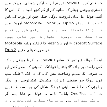
پہنچا ہے، لیکن شمالی امریکہ میں OnePlus کے قائم کردہ
ڈسٹری بیوشن چینلز کے ساتھ، کم از کم کچھ امید ہے کہ اس کا
آئندہ فولڈ ایبل یہاں فروخت ہوگا۔ جبکہ چین اور یورپ کے پاس
امریکہ میں Motorola، Honor اور Oppo کے فولڈ ایبلز
کا ان کا منصفانہ حصہ ہے، یہ بنیادی طور پر تمام
سام سنگ ہے۔ دوسرے اختیارات میں شامل ہیں۔
Microsoft Surface
اور
Motorola کا 2020 ونٹیج Razr 5G
. خوبصورت پتلی چنیں.
Duo 2
یہ کہنا مشکل ہے کہ OnePlus اپنے آنے والے ڈیوائس کے ساتھ
کس راستے پر جائے گا: پلٹنا یا فولڈنگ۔ کمپنی کے صدر کنڈر لیو
نے صرف ایک مبہم وضاحت پیش کی: کہ یہ ایک \”فلیگ شپ
فون ہوگا جو صنعتی ڈیزائن، مکینیکل ٹیکنالوجی اور دیگر
پہلوؤں کے لحاظ سے اپنی فولڈنگ شکل کی وجہ سے طے نہیں
پاتا۔\” تاہم یہ فولڈ ہو جاتا ہے، اگر OnePlus کا آلہ
امریکہ میں آتا ہے، تو یہ سام سنگ پر کچھ سخت ضروری
دباؤ ڈال سکتا ہے۔