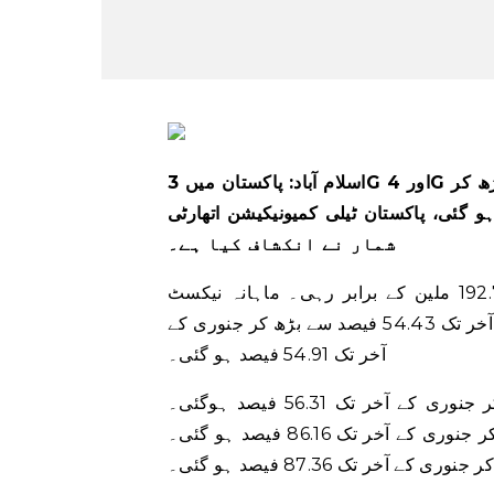
اسلام آباد: پاکستان میں 3G اور 4G صارفین کی تعداد دسمبر 2022 کے آخر تک 121.54 ملین سے بڑھ کر
 آخر تک 122.81 ملین ہو گئی، پاکستان ٹیلی کمیونیکیشن اتھارٹی (PTA) کے اعداد و
شمار نے انکشاف کیا ہے۔
پاکستان میں سیلولر صارفین کی تعداد جنوری کے آخر تک 192.78 ملین کے برابر رہی۔ ماہانہ نیکسٹ
جنریشن موبائل سروس (این جی ایم ایس) کی رسائی دسمبر کے آخر تک 54.43 فیصد سے بڑھ کر جنوری کے
آخر تک 54.91 فیصد ہو گئی۔
براڈ بینڈ کی رسائی دسمبر 2022 میں 55.81 فیصد سے بڑھ کر جنوری کے آخر تک 56.31 فیصد ہوگئی۔
سیلولر ٹیلی کثافت دسمبر کے آخر تک 86.34 فیصد سے کم ہو کر جنوری کے آخر تک 86.16 فیصد ہو گئی۔