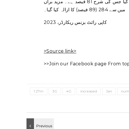
دوران حل کیا گیا جس کی شرح 81 فیصد ہے۔ مزید برآں، ISPs کے خلاف 319 شکایات موصول ہوئیں، جن
میں سے 284 (89 فیصد) کا ازالہ کیا گیا۔
کاپی رائٹ بزنس ریکارڈر، 2023
>Source link>
>>Join our Facebook page From top 
1.27m
3G
4G
increased
Jan
num