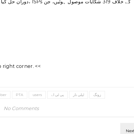
right corner. <<
زونگ
ٹیلی نار
پی ٹی اے
users
PTA
ber
No Comments