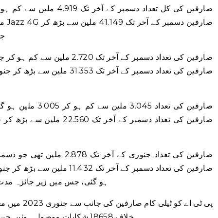
جنور
ہو گئی، جس میں زیر جائزہ مدت کے دوران 0.228 ملین ا
پی ٹی اے کو ٹی
خلاف 18658 شکایات موصول ہوئیں جن میں سے 18456 (98 فیصد) کو حل کیا گیا۔