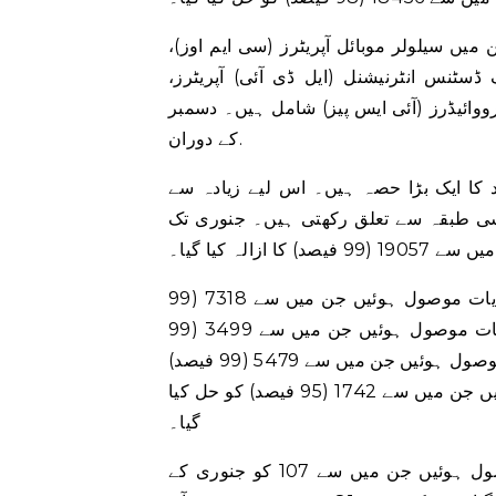
یں سیلولر موبائل آپریٹرز (سی ایم اوز)،
ڈسٹنس انٹرنیشنل (ایل ڈی آئی) آپریٹرز،
رووائیڈرز (آئی ایس پیز) شامل ہیں۔ دسمبر
کے دوران.
د کا ایک بڑا حصہ ہیں۔ اس لیے زیادہ سے
تعلق رکھتی ہیں۔ جنوری تک CMOs کے خلاف شکایات کی کل تعداد 18199
فیصد) کا ازالہ کیا گیا۔
پی ٹی اے کے اعداد و شمار کے مطابق جاز کے خلاف 7324 شکایات موصول ہوئیں جن میں سے 7318 (99
فیصد) کو حل کیا گیا۔ مزید برآں، ٹیلی نار کے خلاف 3512 شکایات موصول ہوئیں جن میں سے 3499 (99
فیصد) کو حل کیا گیا۔ اسی طرح زونگ کے خلاف 5510 شکایات موصول ہوئیں جن میں سے 5479 (99 فیصد)
کا ازالہ کیا گیا۔ یوفون کے خلاف کل 1832 شکایات موصول ہوئیں جن میں سے 1742 (95 فیصد) کو حل کیا
گیا۔
پی ٹی اے کو بنیادی ٹیلی فونی کے خلاف 132 شکایات بھی موصول ہوئیں جن میں سے 107 کو جنوری کے