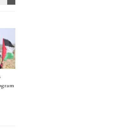
s
rogram