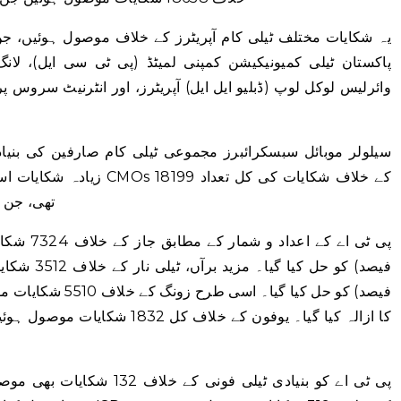
یہ شکایات مختلف ٹیلی کام آپریٹرز کے خلاف موصول ہوئیں، جن م
پاکستان ٹیلی کمیونیکیشن کمپنی لمیٹڈ (پی ٹی سی ایل)، لانگ 
وائرلیس لوکل لوپ (ڈبلیو ایل ایل) آپریٹرز، اور انٹرنیٹ سروس پ
سیلولر موبائل سبسکرائبرز مجموعی ٹیلی کام صارفین کی بنیا
زیادہ شکایات اسی طبقہ سے 
تھی، جن میں سے 19057 (99 