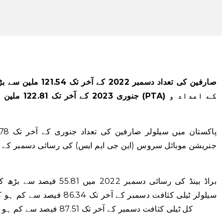
جنوری 2023 کے
کل ٹیلی کثافت دسمبر کے آخر تک 87.51 فیصد سے کم ہو کر جنوری کے آخر تک 87.36 فیصد ہو گئی۔