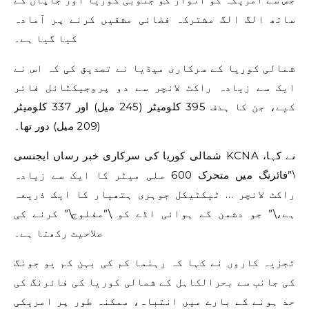
ساتھ الگ الگ مشترکہ فضائی مشقیں کرنے پر آمادہ
کیا گیا ہے۔
شمالی کوریا کے سرکاری میڈیا نے تصدیق کی کہ اس نے
ایک سے زیادہ راکٹ لانچر سے دو پروجیکٹائل فائر
کیے، جن کا ہدف 395 کلومیٹر (245 میل) اور 337 کلومیٹر
(209 میل) دور تھا۔
شمالی کوریا کی سرکاری خبر رساں ایجنسی KCNA نے کہا،
\”فائرنگ میں متحرک 600 ملی میٹر کا ایک سے زیادہ
راکٹ لانچر … ٹیکٹیکل جوہری ہتھیار کا ایک ذریعہ
ہے،\” جو دشمن کے ہوائی اڈے کو \”مفلوج\” کرنے کی
صلاحیت رکھتا ہے۔
تجزیہ کاروں نے کہا کہ رہنما کم کی بہن کم یو جونگ
کی جانب سے بحرالکاہل کے شمالی کوریا کی فائرنگ کی
حد ہونے کے بارے میں انتباہ، ممکنہ طور پر امریکی