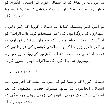
نے اس بات پر اتفاق کیا کہ شمالی کوریا کی اشتعال انگیزی کو
جواز نہیں بنایا جا سکتا اور اسے \”خودکشی کے نتائج\” کا سامنا
کرنا پڑے گا۔
یو ایس انڈو پیسیفک کمانڈ نے شمالی کوریا کے غیر قانونی
ہتھیاروں کے پروگراموں کے \”غیر مستحکم کرنے والے اثرات\” کو
اجاگر کیا، جبکہ اقوام متحدہ کے ترجمان اسٹیفن ڈوجارک نے
پیانگ یانگ پر زور دیا کہ وہ سلامتی کونسل کی قراردادوں کے
تحت پابندی والی ایسی اشتعال انگیزیوں کو روکے، اور جوہری
ہتھیاروں سے پاک کرنے کے مذاکرات دوبارہ شروع کرے۔
تناؤ بڑھ رہا ہے۔
شمالی کوریا کے رہنما کم کی بہن نے ہفتے کے آخر میں اپنے
ایشیائی اتحادیوں کے ساتھ مشترکہ فضائی مشقوں کے بعد
امریکی اسٹریٹجک فوجی اثاثوں کی بڑھتی ہوئی موجودگی کے
خلاف خبردار کیا۔