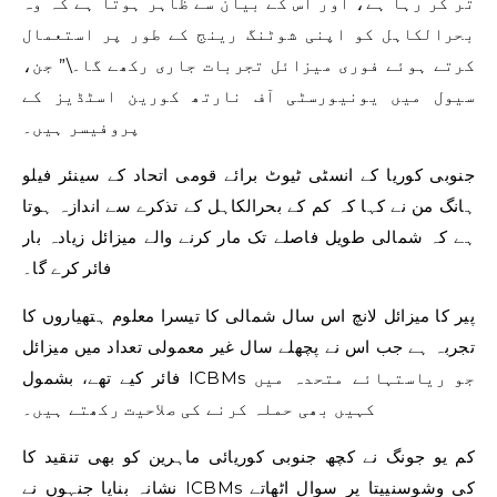
تر کر رہا ہے، اور اس کے بیان سے ظاہر ہوتا ہے کہ وہ
بحرالکاہل کو اپنی شوٹنگ رینج کے طور پر استعمال
کرتے ہوئے فوری میزائل تجربات جاری رکھے گا۔\” جن،
سیول میں یونیورسٹی آف نارتھ کورین اسٹڈیز کے
پروفیسر ہیں۔
جنوبی کوریا کے انسٹی ٹیوٹ برائے قومی اتحاد کے سینئر فیلو
ہانگ من نے کہا کہ کم کے بحرالکاہل کے تذکرے سے اندازہ ہوتا
ہے کہ شمالی طویل فاصلے تک مار کرنے والے میزائل زیادہ بار
فائر کرے گا۔
پیر کا میزائل لانچ اس سال شمالی کا تیسرا معلوم ہتھیاروں کا
تجربہ ہے جب اس نے پچھلے سال غیر معمولی تعداد میں میزائل
فائر کیے تھے، بشمول ICBMs جو ریاستہائے متحدہ میں
کہیں بھی حملہ کرنے کی صلاحیت رکھتے ہیں۔
کم یو جونگ نے کچھ جنوبی کوریائی ماہرین کو بھی تنقید کا
نشانہ بنایا جنہوں نے ICBMs کی وشوسنییتا پر سوال اٹھاتے