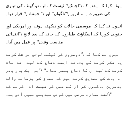
ہوئے کہا کہ ہفتہ کے \”اچانک\” ٹیسٹ کے لیے نو گھنٹے کی تیاری
کی ضرورت ہے، انہیں \”ناگوار\” اور \”احمقانہ\” قرار دیا۔
انہوں نے کہا کہ موسمی حالات کو دیکھتے ہوئے اور امریکی اور
جنوبی کوریا کے اسکاؤٹ طیاروں کے جانے کے بعد لانچ \”انتہائی
مناسب وقت\” پر عمل میں آیا۔
انہوں نے کہا کہ \”دوسروں کی ٹیکنالوجی پر شک کرنے
یا فکر کرنے کی بجائے اپنے دفاع کے لیے اقدامات
کرنے کے لیے ان کا دماغ بہتر تھا۔\” \”ہم ایک بار پھر
اس بات کی تصدیق کرتے ہیں کہ تناؤ کو بڑھانے والے
بدترین پاگلوں کو ان کے عمل کی قیمت ادا کرنے کے
لئے ہماری مرضی میں کوئی تبدیلی نہیں آئی ہے۔\”