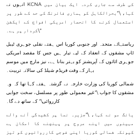
انہوں نے KCNA کی طرف سے جاری کردہ ایک بیان میں
کہا، \”بحرالکاہل کو ہماری فائرنگ کی حد کے طور پر
استعمال کرنے کا انحصار امریکی افواج کے ایکشن
کردار پر ہے۔\”
ریاستہائے متحدہ اور جنوبی کوریا اس ہفتے نقلی جوہری ٹیبل
ٹاپ مشقوں کے انعقاد کے لیے تیار ہیں جس کا مقصد امریکی
جوہری اثاثوں کے آپریشنز کو بہتر بنانا ہے، نیز مارچ میں موسم
بہار کے وقت فریڈم شیلڈ کی سالانہ تربیت۔
شمالی کوریا کی وزارت خارجہ نے گزشتہ ہفتے کہا تھا کہ وہ
مشقوں کا جواب \”غیر معمولی طور پر مسلسل، سخت جوابی
کارروائی\” کے ساتھ دے گا۔
یانگ مو نے کہا، \”جزیرہ نما پر کشیدگی آنے والے
مہینوں میں اپنے عروج پر پہنچنے کا امکان ہے
کیونکہ شمالی کوریا اپنی فوجی کارروائیوں کو تیز