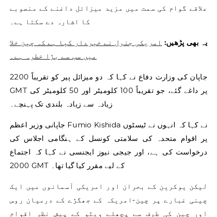
علاقے گوام کی سمت میں مزید میزائل داغنے کے منصوبے
کا اشارہ دے سکتا ہے۔
یہ بھی پڑھیں:
امریکی جنرل نے خبردار کیا ہے کہ چین خلا
میں سب سے بڑا خطرہ ہے۔
جاپان کی وزارت دفاع نے کہا کہ دو میزائل پیر کو تقریباً 2200
GMT پر داغے گئے، جو تقریباً 100 کلومیٹر اور 50 کلومیٹر کی
زیادہ سے زیادہ بلندی تک پہنچے۔
جاپانی وزیر اعظم Fumio Kishida نے کہا کہ انہوں نے ٹیسٹوں
پر اقوام متحدہ کی سلامتی کونسل کے ہنگامی اجلاس کی
درخواست کی ہے، اور جیجی نیوز ایجنسی نے کہا کہ اجتماع
2000 GMT کے لیے مقرر کیا گیا تھا۔
لیکن یوکرین کے بحران اور امریکی آسمانوں میں ایک
چینی غبارے پر چین-امریکہ کے جھگڑے کے درمیان روس
اور چین کی طرف سے پچھلے ویٹو کے پیش نظر اقوام