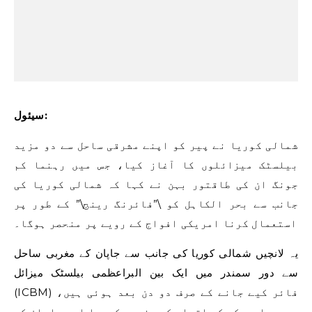
سیئول:
شمالی کوریا نے پیر کو اپنے مشرقی ساحل سے دو مزید
بیلسٹک میزائلوں کا آغاز کیا، جس میں رہنما کم
جونگ ان کی طاقتور بہن نے کہا کہ شمالی کوریا کی
جانب سے بحر الکاہل کو \”فائرنگ رینج\” کے طور پر
استعمال کرنا امریکی افواج کے رویے پر منحصر ہوگا۔
یہ لانچیں شمالی کوریا کی جانب سے جاپان کے مغربی ساحل
سے دور سمندر میں ایک بین البراعظمی بیلسٹک میزائل
(ICBM) فائر کیے جانے کے صرف دو دن بعد ہوئی ہیں،
جس سے امریکہ کو اتوار کو جنوبی کوریا اور جاپان کے