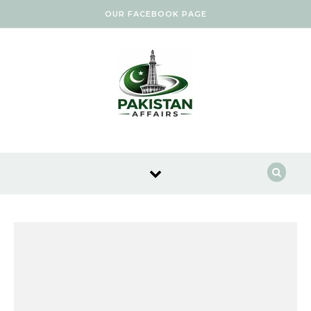
Skip to content
OUR FACEBOOK PAGE