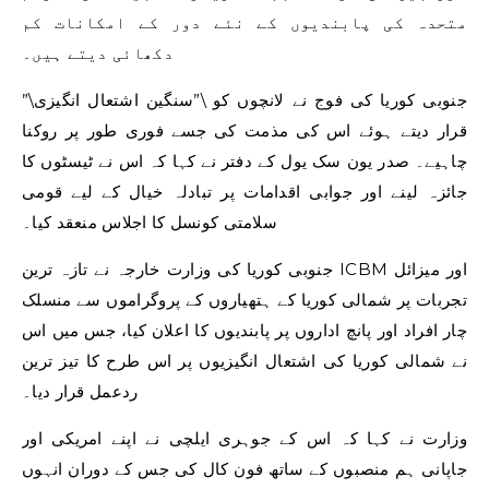
متحدہ کی پابندیوں کے نئے دور کے امکانات کم
دکھائی دیتے ہیں۔
جنوبی کوریا کی فوج نے لانچوں کو \”سنگین اشتعال انگیزی\”
قرار دیتے ہوئے اس کی مذمت کی جسے فوری طور پر روکنا
چاہیے۔ صدر یون سک یول کے دفتر نے کہا کہ اس نے ٹیسٹوں کا
جائزہ لینے اور جوابی اقدامات پر تبادلہ خیال کے لیے قومی
سلامتی کونسل کا اجلاس منعقد کیا۔
جنوبی کوریا کی وزارت خارجہ نے تازہ ترین ICBM اور میزائل
تجربات پر شمالی کوریا کے ہتھیاروں کے پروگراموں سے منسلک
چار افراد اور پانچ اداروں پر پابندیوں کا اعلان کیا، جس میں اس
نے شمالی کوریا کی اشتعال انگیزیوں پر اس طرح کا تیز ترین
ردعمل قرار دیا۔
وزارت نے کہا کہ اس کے جوہری ایلچی نے اپنے امریکی اور
جاپانی ہم منصبوں کے ساتھ فون کال کی جس کے دوران انہوں