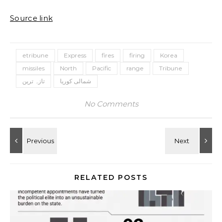
Source link
etribune
Express
fires
firing
Korea
missiles
North
Pacific
range
Tribune
شمالی کوریا
تازہ ترین
No Comments
RELATED POSTS