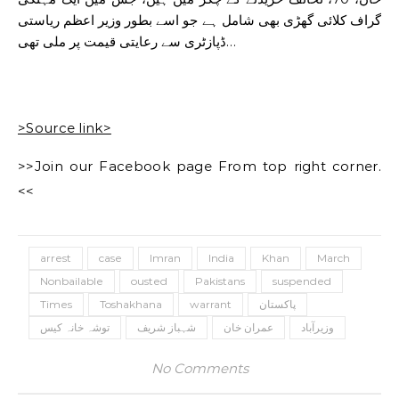
گراف کلائی گھڑی بھی شامل ہے جو اسے بطور وزیر اعظم ریاستی
ڈپازٹری سے رعایتی قیمت پر ملی تھی…
>Source link>
>>Join our Facebook page From top right corner.
<<
arrest
case
Imran
India
Khan
March
Nonbailable
ousted
Pakistans
suspended
Times
Toshakhana
warrant
پاکستان
وزیرآباد
عمران خان
شہباز شریف
توشہ خانہ کیس
No Comments