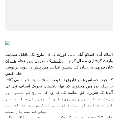
اسلام آباد: اسلام آباد ہائی کورٹ نے 13 مارچ تک ناقابل ضمانت
وارنٹ گرفتاری معطل کردیے۔
پاکستان
کے معزول وزیراعظم
عمران
خان
چوتھی بار یہاں کی سیشن عدالت میں پیش نہ ہونے پر
توشہ
خانہ کیس
.
IHC کے چیف جسٹس عامر فاروق نے فیصلہ سناتے ہوئے جو انہوں
نے پہلے دن میں محفوظ کیا تھا، پاکستان تحریک انصاف (پی ٹی
آئی) کے سربراہ کو ہدایت کی کہ وہ 13 مارچ کو ضلعی اور
سیشن عدالت میں پیش ہوں، خان کے وکیل کی جانب سے دی
گئی درخواست کو مسترد کرتے ہوئے کیس میں عدالت میں
پیشی کے لیے چار ہفتے
خان، 70، تحائف خریدنے کے چکر میں ہیں، جس میں ایک مہنگی