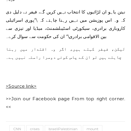
نیتن یاہو ان لڑائیوں کا انتخاب نہیں کریں گے، فیفر نے دلیل دی
کہ وہ اس پوزیشن میں نہیں رہنا چاہتے کہ \”پوری اسرائیلی
کاروباری برادری، سیکورٹی اسٹیبلشمنٹ، میڈیا اور تیزی سے
بین الاقوامی برادری\” ان کی حکومت سے سوال کرے۔
لیکن، فیفر کہتے ہیں، اگر وہ اقتدار میں رہنا
چاہتے ہیں تو ان کے پاس کوئی دوسرا راستہ نہیں ہے۔
>Source link>
>>Join our Facebook page From top right corner.
<<
CNN
crises
IsraeliPalestinian
mount