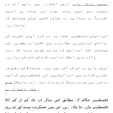
بنجمن نیتن یاہو
ابھی اقتدار میں واپس آئے دو
مہینے بھی نہیں ہوئے ہیں، اور پہلے ہی انہیں
تقریباً ہر محاذ پر بے مثال، کثیر جہتی چیلنجز کا
سامنا ہے۔
اسرائیلی-فلسطینی تشدد سے لے کر، اپنی حکومت کی
عدالتی تبدیلی پر مظاہرے، بین الاقوامی سطح پر نئے
چیلنجز تک، اسرائیل کے سب سے طویل عرصے تک رہنے
والے وزیر اعظم نے اپنے کام کو ختم کر دیا ہے۔
نیتن یاہو نے اس کے آخر میں عہدہ سنبھالا جو مقبوضہ
مغربی کنارے میں اسرائیلیوں اور فلسطینیوں کے لیے
سالوں میں سب سے مہلک ترین سال تھا۔ اور سائیکل
صرف
.
رفتار اٹھا لی ہے
فلسطینی حکام کے مطابق اس سال اب تک کم از کم 60
فلسطینی مارے جا چکے ہیں، جن میں عسکریت پسند اور شہری