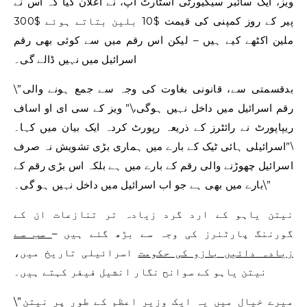
ویز، ایک سائبر سیکیورٹی اسٹارٹ اپ، نے اعلان کیا کہ اس نے
پیر کے روز کمپنی کی قیمت $10 بلین بتاتے ہوئے $300
ملین اکٹھے کیے ہیں – لیکن اس رقم میں سے کوئی بھی رقم
اسرائیل میں نہیں ڈالے گی۔
\”بدقسمتی سے، قانونی بغاوت کی وجہ سے جمع ہونے والی
رقم اسرائیل میں داخل نہیں ہوگی،\” ویز کے سی ای او اساف
ریپاپورٹ نے رائٹرز کے ذریعہ رپورٹ کردہ ایک بیان میں کہا۔
\”اسرائیلی ہائی ٹیک کے بارے میں ہماری بڑی تشویش نہ صرف
اسرائیل چھوڑنے والی رقم کے بارے میں ہے بلکہ اس بڑی رقم کے
بارے میں بھی ہے جو اب اسرائیل میں داخل نہیں ہو گی۔\”
نیتن یاہو کے ارد گرد زیادہ تر تنازعات ان کے
گورننگ پارٹنرز کی وجہ سے بڑھ گئے ہیں –
سب سے
زیادہ دائیں بازو کی حکومت
اسرائیلی تاریخ میں،
نیتن یاہو کے سوانح نگار انشیل فیفر کہتے ہیں۔
\”میرے خیال میں یہ ایک وزیر اعظم کے طور پر نیتن