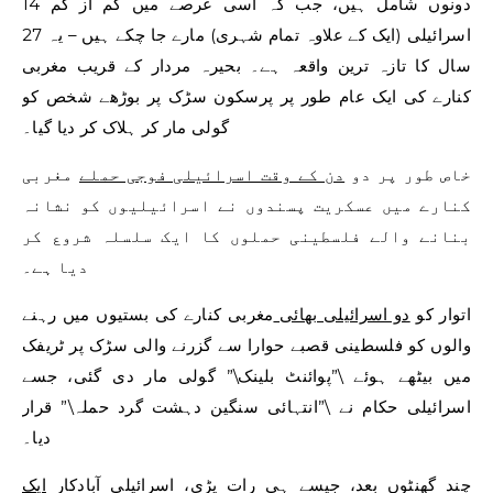
دونوں شامل ہیں، جب کہ اسی عرصے میں کم از کم 14
اسرائیلی (ایک کے علاوہ تمام شہری) مارے جا چکے ہیں – یہ 27
سال کا تازہ ترین واقعہ ہے۔ بحیرہ مردار کے قریب مغربی
کنارے کی ایک عام طور پر پرسکون سڑک پر بوڑھے شخص کو
گولی مار کر ہلاک کر دیا گیا۔
خاص طور پر دو
دن کے وقت اسرائیلی فوجی حملے
مغربی
کنارے میں عسکریت پسندوں نے اسرائیلیوں کو نشانہ
بنانے والے فلسطینی حملوں کا ایک سلسلہ شروع کر
دیا ہے۔
اتوار کو
دو اسرائیلی بھائی
مغربی کنارے کی بستیوں میں رہنے
والوں کو فلسطینی قصبے حوارا سے گزرنے والی سڑک پر ٹریفک
میں بیٹھے ہوئے \”پوائنٹ بلینک\” گولی مار دی گئی، جسے
اسرائیلی حکام نے \”انتہائی سنگین دہشت گرد حملہ\” قرار
دیا۔
چند گھنٹوں بعد، جیسے ہی رات پڑی، اسرائیلی آبادکار
ایک