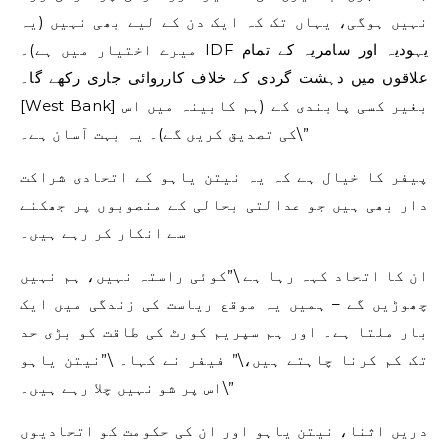
نہیں ہوگی، یہاں تک کہ ایک دن کے لیے بھی نہیں (یہ
میرے اختیار میں ہے)۔ IDF یہودیہ اور سامریہ کے تمام
علاقوں میں دہشت گردی کے خلاف کارروائی جاری رکھے گا۔
[West Bank] بغیر کسی پابندی کے (ہم کابینہ میں اس
کی تصدیق کریں گے)۔ یہ بہت آسان ہے۔\”
پیفر ​​کا خیال ہے کہ یہ نیتن یاہو کے اتحادی شراکت
دار بھی ہیں جو عدالتی بحالی کے منصوبوں پر جھکنے
سے انکار کر رہے ہیں۔
ان کا اتحاد کہہ رہا ہے \”کوئی راستہ نہیں، ہم نہیں
چھوڑیں گے – ہمیں یہ موقع ریاست کی زندگی میں ایک
بار ملتا ہے۔ اور ہم سپریم کورٹ کی طاقت کو بڑی حد
تک کم کرنا چاہتے ہیں،\” فیفر نے کہا۔ \”نیتن یاہو
اس پر شو نہیں چلا رہے ہیں۔\”
دریں اثنا، نیتن یاہو اور ان کی حکومت کو اتحادیوں