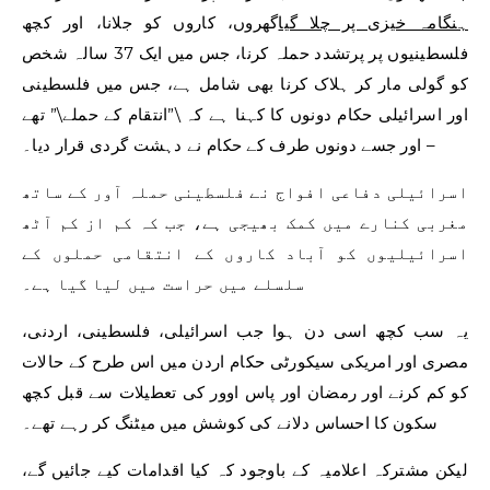
ہنگامہ خیزی پر چلا گیا
گھروں، کاروں کو جلانا، اور کچھ
فلسطینیوں پر پرتشدد حملہ کرنا، جس میں ایک 37 سالہ شخص
کو گولی مار کر ہلاک کرنا بھی شامل ہے، جس میں فلسطینی
اور اسرائیلی حکام دونوں کا کہنا ہے کہ \”انتقام کے حملے\” تھے
– اور جسے دونوں طرف کے حکام نے دہشت گردی قرار دیا۔
اسرائیلی دفاعی افواج نے فلسطینی حملہ آور کے ساتھ
مغربی کنارے میں کمک بھیجی ہے، جب کہ کم از کم آٹھ
اسرائیلیوں کو آباد کاروں کے انتقامی حملوں کے
سلسلے میں حراست میں لیا گیا ہے۔
یہ سب کچھ اسی دن ہوا جب اسرائیلی، فلسطینی، اردنی،
مصری اور امریکی سیکورٹی حکام اردن میں اس طرح کے حالات
کو کم کرنے اور رمضان اور پاس اوور کی تعطیلات سے قبل کچھ
سکون کا احساس دلانے کی کوشش میں میٹنگ کر رہے تھے۔
لیکن مشترکہ اعلامیہ کے باوجود کہ کیا اقدامات کیے جائیں گے،