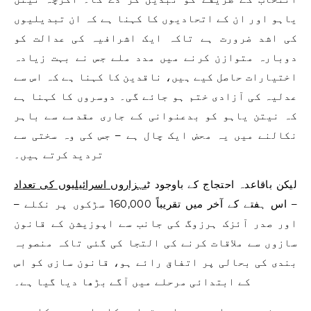
یاہو اور ان کے اتحادیوں کا کہنا ہے کہ ان تبدیلیوں
کی اشد ضرورت ہے تاکہ ایک اشرافیہ کی عدالت کو
دوبارہ متوازن کرنے میں مدد ملے جس نے بہت زیادہ
اختیارات حاصل کیے ہیں، ناقدین کا کہنا ہے کہ اس سے
عدلیہ کی آزادی ختم ہو جائے گی۔ دوسروں کا کہنا ہے
کہ نیتن یاہو کو بدعنوانی کے جاری مقدمے سے باہر
نکالنے میں یہ محض ایک چال ہے – جس کی وہ سختی سے
تردید کرتے ہیں۔
لیکن باقاعدہ احتجاج کے باوجود ٹی
ہزاروں اسرائیلیوں کی تعداد
– اس ہفتے کے آخر میں تقریباً 160,000 سڑکوں پر نکلے –
اور صدر آئزک ہرزوگ کی جانب سے اپوزیشن کے قانون
سازوں سے ملاقات کرنے کی التجا کی گئی تاکہ منصوبہ
بندی کی بحالی پر اتفاق رائے ہو، قانون سازی کو اس
کے ابتدائی مرحلے میں آگے بڑھا دیا گیا ہے۔