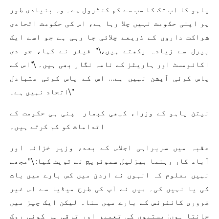
یاہو کا اب تک کا سب سے کم کنٹرول ہے۔ وہ بنیادی طور
پر اپنی حکومت نہیں چلا رہا ہے، اس کی حکومت اتحادی
شراکت داروں کے ذریعے چلائی جا رہی ہے جو اسے ایک
بیرل سے زیادہ رکھتے ہیں،\” فیفر نے کہا، جو دی
اکانومسٹ اور ہاریٹز کے نامہ نگار بھی ہیں۔ \”اس کے
پاس کوئی آپشن نہیں ہے… اس کے پاس کوئی متبادل
اتحاد نہیں ہے۔\”
نیتن یاہو کے وزراء کبھی کبھار اپنی ہی حکومت کے
اقدامات کو کم کرتے ہیں۔
عقبہ میں سربراہی اجلاس کے بعد، وزیر خزانہ اور
آباد کار رہنما بیزلیل سموٹریچ نے ٹویٹ کیا: \”مجھے
نہیں معلوم کہ انہوں نے اردن میں کس بارے میں بات
کی یا نہیں کی۔ میں نے آپ کی طرح میڈیا سے اس غیر
ضروری کانفرنس کے بارے میں سنا۔ لیکن ایک چیز میں
جانتا ہوں: بستیوں کی تعمیر اور ترقی پر کوئی روک