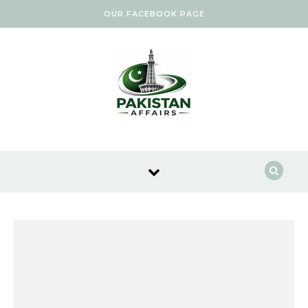
Skip to content
OUR FACEBOOK PAGE