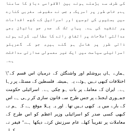
کی طرف سے بڑھتے ہوئے بین الاقوامی دباؤ کا سامنا
ہے، خاص طور پر امریکہ، جس نے مقبوضہ مغربی کنارے
میں بستیوں کی توسیع اور اسرائیل کے کچھ اقدامات
پر تنقید کی ہے۔ یہاں تک کہ صدر جو بائیڈن بھی
عدالتی اصلاحات پر اتفاق رائے کا مطالبہ کرتے ہوئے
ذاتی طور پر شامل ہو گئے ہیں، جو کہ گھریلو
اسرائیلی سیاست میں ایک غیر معمولی صدارتی مداخلت
ہے۔
\”ہمارے ہاں یروشلم اور واشنگٹن کے درمیان اس قسم کے
اختلافات کبھی نہیں ہوئے، یہ ہمیشہ فلسطین کے مسئلے پر رہا
ہے۔ ایران کے معاملے پر بات ہو چکی ہے۔ اسرائیلی حکومت
جمہوری ایجنڈے پر جس طرح سے قانون سازی کر رہی ہے اس
کے بارے میں یہ کبھی نہیں تھا۔ اور یہ پہلا موقع ہے کہ ہم نے
کبھی کسی صدر کو اسرائیلی وزیر اعظم کو اس طرح کے
معاملات پر تقریباً کھلے عام سرزنش کرتے دیکھا ہے،‘‘ فیفر نے
کہا۔