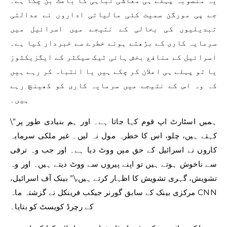
یہ منصوبہ پہلے ہی معاشی تباہی کا باعث بن چکا ہے۔
جے پی مورگن سمیت کئی مالیاتی اداروں نے عدالتی
تبدیلیوں کی بحالی کے نتیجے میں اسرائیل میں
سرمایہ کاری کے بڑھتے ہوئے خطرے سے خبردار کیا ہے۔
اسرائیل کے منافع بخش ہائی ٹیک سیکٹر کے ایگزیکٹوز
یا تو پہلے ہی اعلان کر چکے ہیں یا انتباہ کر رہے ہیں
کہ وہ اس کے نتیجے میں سرمایہ کاری کو کھینچ رہے
ہیں۔
\”ہمیں اسٹارٹ اپ قوم کہا جاتا ہے۔ اور ہم بنیادی طور پر
کہتے ہیں، چلو، اس کا خطرہ مول نہ لیں۔ غیر ملکی سرمایہ
کاروں نے اسرائیل کے حق میں ووٹ دیا ہے۔ اور جب وہ ترقی
سے ناخوش ہوتے ہیں تو اپنے پیروں سے ووٹ دیتے ہیں۔ اور وہ
تشویش، گہری تشویش کا اظہار کرتے ہیں،\” بینک آف اسرائیل،
مرکزی بینک کے سابق گورنر جیکب فرینکل نے گزشتہ ماہ CNN
کے رچرڈ کویسٹ کو بتایا۔