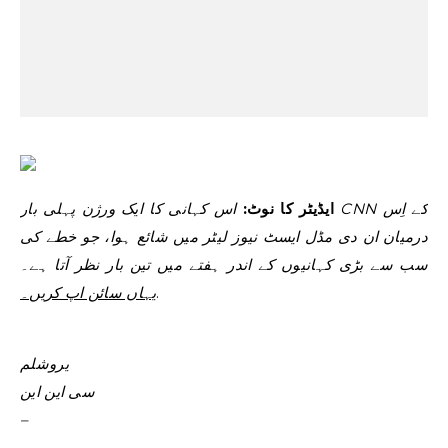
ایڈیٹر کا نوٹ:
اس کہانی کا ایک ورژن پہلی بار CNN کے اِس
درمیان ان دی مڈل ایسٹ نیوز لیٹر میں شائع ہوا، جو خطے کی
سب سے بڑی کہانیوں کے اندر ہفتے میں تین بار نظر آتا ہے۔
.
یہاں سائن اپ کریں۔
یروشلم
سی این این
–