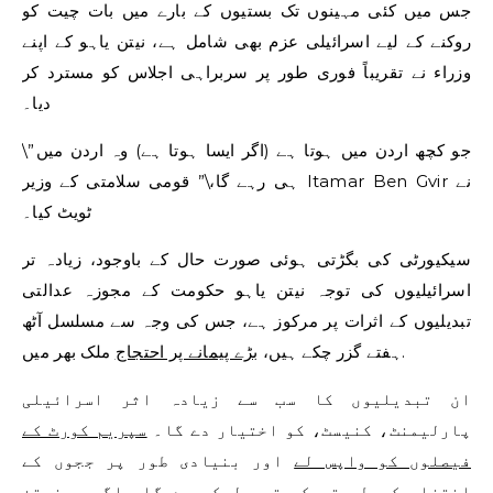
جس میں کئی مہینوں تک بستیوں کے بارے میں بات چیت کو
روکنے کے لیے اسرائیلی عزم بھی شامل ہے، نیتن یاہو کے اپنے
وزراء نے تقریباً فوری طور پر سربراہی اجلاس کو مسترد کر
دیا۔
\”جو کچھ اردن میں ہوتا ہے (اگر ایسا ہوتا ہے) وہ اردن میں
ہی رہے گا،\” قومی سلامتی کے وزیر Itamar Ben Gvir نے
ٹویٹ کیا۔
سیکیورٹی کی بگڑتی ہوئی صورت حال کے باوجود، زیادہ تر
اسرائیلیوں کی توجہ نیتن یاہو حکومت کے مجوزہ عدالتی
تبدیلیوں کے اثرات پر مرکوز ہے، جس کی وجہ سے مسلسل آٹھ
ملک بھر میں.
ہفتے گزر چکے ہیں،
بڑے پیمانے پر احتجاج
ان تبدیلیوں کا سب سے زیادہ اثر اسرائیلی
پارلیمنٹ، کنیسٹ، کو اختیار دے گا۔
سپریم کورٹ کے
فیصلوں کو واپس لے
اور بنیادی طور پر ججوں کے
انتخاب کے طریقے کو تبدیل کر دے گا۔ اگرچہ نیتن