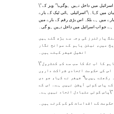
\”بدقسمتی سے، قانونی بغاوت کی وجہ سے جمع ہونے والی رقم اسرائیل میں داخل نہیں ہوگی،\” ویز کے
ان میں کہا۔ \”اسرائیلی ہائی ٹیک کے بارے
رے میں ہے بلکہ اس بڑی رقم کے بارے میں
نگ پارٹنرز کی وجہ سے بڑھ گئے ہیں
خ میں، نیتن یاہو کے سوانح نگار
انشیل فیفر کہتے ہیں۔
\”میرے خیال میں یہ ایک وزیر اعظم کے طور پر نیتن یاہو کا اب تک کا سب سے کم کنٹرول
 اس کی حکومت اتحادی شراکت داروں
 رکھتے ہیں،\” فیفر نے کہا، جو دی
کے پاس کوئی آپشن نہیں ہے… اس کے
پاس کوئی متبادل اتحاد نہیں ہے۔\”
حکومت کے اقدامات کو کم کرتے ہیں۔