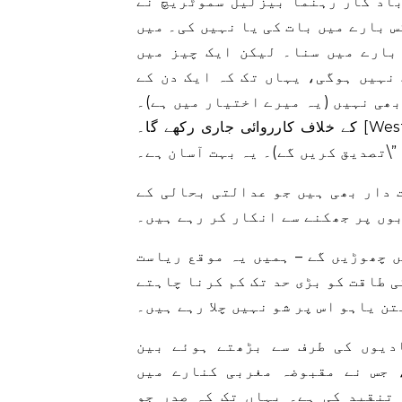
باد کار رہنما بیزلیل سموٹریچ نے
س بارے میں بات کی یا نہیں کی۔ میں
بارے میں سنا۔ لیکن ایک چیز میں
نہیں ہوگی، یہاں تک کہ ایک دن کے
یں (یہ میرے اختیار میں ہے)۔ IDF یہودیہ اور سامریہ کے تمام علاقوں میں دہشت گردی
کے خلاف کارروائی جاری رکھے گا۔ [West Bank] بغیر کسی پابندی کے (ہم کابینہ میں اس کی
تصدیق کریں گے)۔ یہ بہت آسان ہے۔\”
ت دار بھی ہیں جو عدالتی بحالی کے
وں پر جھکنے سے انکار کر رہے ہیں۔
ں چھوڑیں گے – ہمیں یہ موقع ریاست
ی طاقت کو بڑی حد تک کم کرنا چاہتے
دیوں کی طرف سے بڑھتے ہوئے بین
 جس نے مقبوضہ مغربی کنارے میں
تنقید کی ہے۔ یہاں تک کہ صدر جو