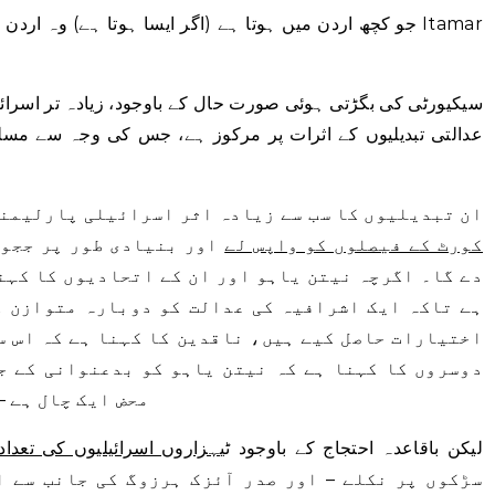
سیکیورٹی کی بگڑتی ہوئی صورت حال کے باوجود، زیادہ تر اسرائ
عدالتی تبدیلیوں کے اثرات پر مرکوز ہے، جس کی وجہ سے مس
ان تبدیلیوں کا سب سے زیادہ اثر اسرائیلی پارلیمن
کورٹ کے فیصلوں کو واپس لے
اور بنیادی طور پر ججوں
دے گا۔ اگرچہ نیتن یاہو اور ان کے اتحادیوں کا کہن
ہے تاکہ ایک اشرافیہ کی عدالت کو دوبارہ متوازن ک
اختیارات حاصل کیے ہیں، ناقدین کا کہنا ہے کہ اس س
دوسروں کا کہنا ہے کہ نیتن یاہو کو بدعنوانی کے ج
محض ایک چال ہے –
لیکن باقاعدہ احتجاج کے باوجود ٹی
ہزاروں اسرائیلیوں کی تعداد
سڑکوں پر نکلے – اور صدر آئزک ہرزوگ کی جانب سے ا