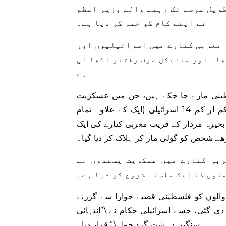
طویل عرصے تک رہنے والے وزیر اعظم
نے اپنے کام کو ختم کر دیا ہے۔
ہ مغربی کنارے میں اسرائیلیوں اور
ھا۔ اور سائیکل
صرف رفتار اٹھا لی
.
ہے
م کے مطابق اس سال اب تک کم از کم 60 فلسطینی مارے جا چکے ہیں، جن میں عسکریت
پسند اور شہری دونوں شامل ہیں، جب کہ اسی عرصے میں کم از کم 14 اسرائیلی (ایک کے علاوہ تمام
زہ ترین واقعہ ہے۔ بحیرہ مردار کے قریب مغربی کنارے کی ایک
ے شخص کو گولی مار کر ہلاک کر دیا گیا۔
بی کنارے میں عسکریت پسندوں نے
وں کا ایک سلسلہ شروع کر دیا ہے۔
والوں کو فلسطینی قصبے حوارا سے گزرنے
 دی گئی، جسے اسرائیلی حکام نے \”انتہائی
سنگین دہشت گرد حملہ\” قرار دیا۔