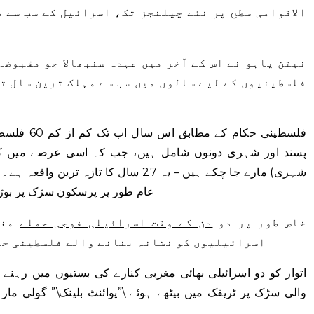
الاقوامی سطح پر نئے چیلنجز تک، اسرائیل کے سب سے 
نیتن یاہو نے اس کے آخر میں عہدہ سنبھالا جو مقبوض
فلسطینیوں کے لیے سالوں میں سب سے مہلک ترین سال ت
فلسطینی حکا
شہری) مارے جا چکے ہیں – یہ 27 سال کا تا
عام طور پر پرسکون سڑک پر بوڑھ
خاص طور پر دو
دن کے وقت اسرائیلی فوجی حملے
مغر
اسرائیلیوں کو نشانہ بنانے والے فلسطینی حمل
اتوار کو
دو اسرائیلی بھائی
مغربی کنارے کی بستیوں میں رہنے 
والی سڑک پر ٹریفک میں بیٹھے ہوئے \”پوائنٹ بلینک\” گولی مار