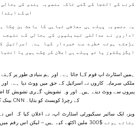
کرنے کی التجا کی گئی تاکہ منصوبہ بندی کی بحالی 
اس کے ابتدائ
یہ منصوبہ پہلے ہی معاشی تباہی کا باعث بن چکا ہ
اداروں نے عدالتی تبدیلیوں کی بحالی کے نتیجے م
بڑھتے ہوئے خطرے سے خبردار کیا ہے۔ اسرائیل ک
ایگزیکٹوز یا تو پہلے ہی اعلان کر چکے ہیں یا انتباہ
ملکی سرمایہ کاروں نے اسرائیل کے حق میں ووٹ دیا ہے۔ اور 
پیروں سے ووٹ دیتے ہیں۔ اور وہ تشویش، گہری تشویش کا اظہا
بینک کے سابق گورنر جیکب فرینکل نے گزشتہ ماہ CNN کے رچرڈ کویسٹ کو بتایا۔
بتاتے ہوئے $300 ملین اکٹھے کیے ہیں – لیکن اس 