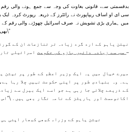
سی ای او اساف ریپاپورٹ نے رائٹرز کے ذریعہ رپورٹ کردہ ایک بی
میں ہماری بڑی تشویش نہ صرف اسرائیل چھوڑنے والی رقم کے با
بھی ہے جو اب اسرائیل میں داخل نہیں ہو گی۔\”
نیتن یاہو کے ارد گرد زیادہ تر تنازعات ان کے گورن
–
سب سے زیادہ دائیں بازو کی حکومت
اسرائیلی تاری
ہے۔ وہ بنیادی طور پر اپنی حکومت نہیں چلا رہا ہے،
کے ذریعے چلائی جا رہی ہے جو اسے ایک بیرل سے زیادہ
اکانومسٹ اور ہاریٹز کے نامہ نگار بھی ہیں۔ \”اس 
نیتن یاہو کے وزراء کبھی کبھار اپنی ہی 