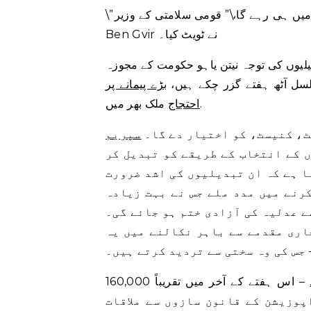
\”جو کچھ اردن میں ہوتا ہے (اگر ایسا ہوتا ہے) وہ اردن میں ہی رہے گا،\” قومی سلامتی کے وزیر Itamar
Ben Gvir نے ٹویٹ کیا۔
یلیوں کی توجہ نیتن یاہو حکومت کے مجوزہ
لسل آٹھ ہفتے گزر چکے ہیں،
بڑے پیمانے پر
ملک بھر میں.
احتجاج
ٹ، کنیسٹ، کو اختیار دے گا۔
سپریم
 کے انتخاب کے طریقے کو تبدیل کر
ا ہے کہ ان تبدیلیوں کی اشد ضرورت
رنے میں مدد ملے جس نے بہت زیادہ
ے عدلیہ کی آزادی ختم ہو جائے گی۔
اری مقدمے سے باہر نکالنے میں یہ
 جس کی وہ سختی سے تردید کرتے ہیں۔
– اس ہفتے کے آخر میں تقریباً 160,000
پوزیشن کے قانون سازوں سے ملاقات