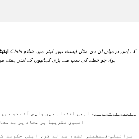
ایڈی
.
ہوا، جو خطے کی سب سے بڑی کہانیوں کے اندر ہفتے میں 
بنجمن نیتن یاہو
ابھی اقتدار میں واپس آئے دو مہین
انہیں تقریباً ہر محاذ پر بے مثا
اسرائیلی-فلسطینی تشدد سے لے کر، اپنی حکومت کی