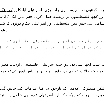
چند گھنٹوں بعد، جیسے ہی رات پڑی، اسرائیلی آبادکار
ایک ہنگام
اور ک
شامل ہے، جس میں فلسطینی اور اسرائیلی حکام دونوں کا کہنا ہ
دونو
اسرائیلی دفاعی افواج نے فلسطینی حملہ آور کے سات
جب کہ کم از کم آٹھ اسرائیلیوں کو آباد کاروں کے ا
یہ سب کچھ اسی دن ہوا جب اسرائیلی، فلسطینی، اردنی، مصری
طرح کے حالات کو کم کرنے اور رمضان اور پاس اوور کی تعطیل
لیکن مشترکہ اعلامیہ کے باوجود کہ کیا اقدامات کیے جائیں گے
میں بات چیت کو روکنے کے لیے اسرائیلی عزم بھی شامل ہے، نیتن ی