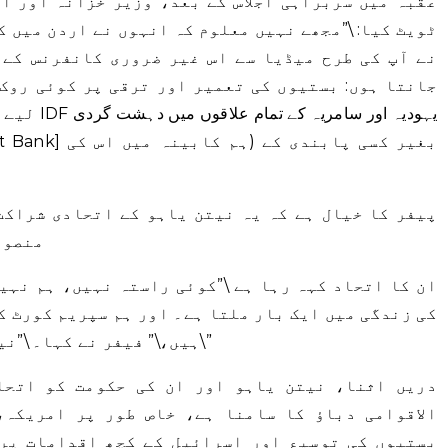
عقبہ میں سربراہی اجلاس کے بعد، وزیر خزانہ اور آ
ٹویٹ کیا: \”مجھے نہیں معلوم کہ انہوں نے اردن میں ک
نے آپ کی طرح میڈیا سے اس غیر ضروری کانفرنس کے 
جانتا ہوں: بستیوں کی تعمیر اور ترقی پر کوئی روک 
لیے بھی نہ
پیفر ​​کا خیال ہے کہ یہ نیتن یاہو کے اتحادی شراک
منصوب
ان کا اتحاد کہہ رہا ہے \”کوئی راستہ نہیں، ہم نہی
کی زندگی میں ایک بار ملتا ہے۔ اور ہم سپریم کورٹ ک
ہیں،\” فیفر نے کہا۔ \”نیتن یاہو اس پر شو نہیں چلا رہے ہیں۔\”
دریں اثنا، نیتن یاہو اور ان کی حکومت کو اتحا
الاقوامی دباؤ کا سامنا ہے، خاص طور پر امریکہ،
بستیوں کی توسیع اور اسرائیل کے کچھ اقدامات پر 