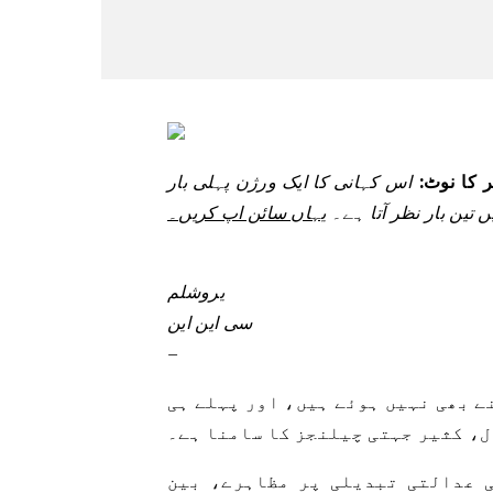
ٹر کا نوٹ:
اس کہانی کا ایک ورژن پہلی بار CNN کے اِس درمیان ان دی مڈل ایسٹ نیوز لیٹر میں شائع
تین بار نظر آتا ہے۔
یہاں سائن اپ کریں۔
یروشلم
سی این این
–
ے بھی نہیں ہوئے ہیں، اور پہلے ہی
ل، کثیر جہتی چیلنجز کا سامنا ہے۔
 عدالتی تبدیلی پر مظاہرے، بین