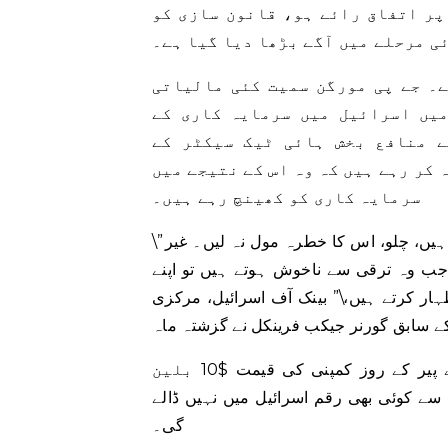
پر اتفاق رائے ہو، قانون سازی کو
ی مرحلے میں آگے بڑھا دیا گیا ہے۔
ے۔ جے پی مورگن سمیت کئی مالیاتی
یں اسرائیل میں سرمایہ کاری کے
ے منافع بخش ہائی ٹیک سیکٹر کے
 کر رہے ہیں کہ وہ اس کے نتیجے میں
سرمایہ کاری کو کھینچ رہے ہیں۔
\”ہمیں اسٹارٹ اپ قوم کہا جاتا ہے۔ اور ہم بنیادی طور پر کہتے ہیں، چلو، اس کا خطرہ مول نہ لیں۔ غیر
جب وہ ترقی سے ناخوش ہوتے ہیں تو اپنے
ر کرتے ہیں،\” بینک آف اسرائیل، مرکزی
ویز، ایک سائبر سیکیورٹی اسٹارٹ اپ، نے اعلان کیا کہ اس نے پیر کے روز کمپنی کی قیمت $10 بلین
رقم میں سے کوئی بھی رقم اسرائیل میں نہیں ڈالے
گی۔