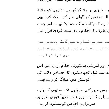
ہ خیزی پر چلا گیا
گھروں، کاروں کو جلانا،
چھ فلسطینیوں پر پرتشدد حملہ کرنا، جس میں ایک 37 سالہ شخص کو گولی مار کر ہلاک کرنا بھی
ے کہ \”انتقام کے حملے\” تھے – اور جسے
ں طرف کے حکام نے دہشت گردی قرار دیا۔
ھ مغربی کنارے میں کمک بھیجی ہے،
نتقامی حملوں کے سلسلے میں حراست
میں لیا گیا ہے۔
 اور امریکی سیکورٹی حکام اردن میں اس
ات سے قبل کچھ سکون کا احساس دلانے کی
کوشش میں میٹنگ کر رہے تھے۔
، جس میں کئی مہینوں تک بستیوں کے بارے
اہو کے اپنے وزراء نے تقریباً فوری طور پر
سربراہی اجلاس کو مسترد کر دیا۔