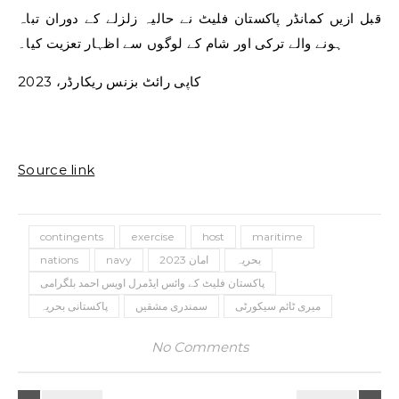
قبل ازیں کمانڈر پاکستان فلیٹ نے حالیہ زلزلے کے دوران تباہ
ہونے والے ترکی اور شام کے لوگوں سے اظہار تعزیت کیا۔
کاپی رائٹ بزنس ریکارڈر، 2023
Source link
contingents
exercise
host
maritime
بحریہ
امان 2023
navy
nations
پاکستان فلیٹ کے وائس ایڈمرل اویس احمد بلگرامی
میری ٹائم سیکورٹی
سمندری مشقیں
پاکستانی بحریہ
No Comments