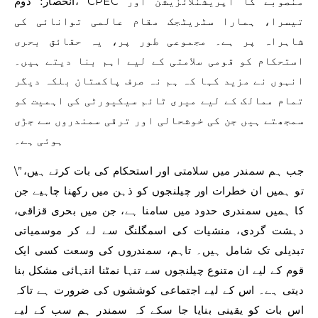
انحصار؛ دوم، CPEC منصوبے کا آپریشنلائزیشن اور
تیسرا، ہمارا سٹریٹجک مقام عالمی توانائی کی
شاہراہ پر ہے۔ مجموعی طور پر، یہ حقائق بحری
استحکام کو قومی سلامتی کے لیے اہم بنا دیتے ہیں۔
انہوں نے مزید کہا کہ ہم نہ صرف پاکستان بلکہ دیگر
تمام ممالک کے لیے میری ٹائم سیکیورٹی کی اہمیت کو
سمجھتے ہیں جن کی خوشحالی اور ترقی سمندروں سے جڑی
ہوئی ہے۔
\”جب ہم سمندر میں سلامتی اور استحکام کی بات کرتے ہیں،
تو ہمیں ان خطرات اور چیلنجوں کو ذہن میں رکھنا چاہیے جن
کا ہمیں سمندری حدود میں سامنا ہے، جن میں بحری قزاقی،
دہشت گردی، منشیات کی اسمگلنگ سے لے کر موسمیاتی
تبدیلی تک شامل ہیں۔ تاہم، سمندروں کی وسعت کسی ایک
قوم کے لیے ان متنوع چیلنجوں سے تنہا نمٹنا انتہائی مشکل بنا
دیتی ہے۔ اس کے لیے اجتماعی کوششوں کی ضرورت ہے تاکہ
اس بات کو یقینی بنایا جا سکے کہ سمندر ہم سب کے لیے