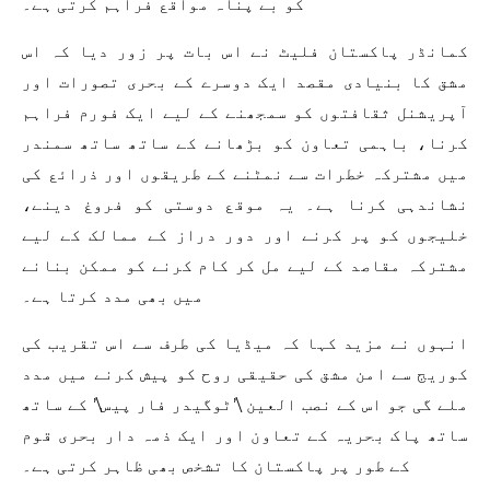
کو بے پناہ مواقع فراہم کرتی ہے۔
کمانڈر پاکستان فلیٹ نے اس بات پر زور دیا کہ اس
مشق کا بنیادی مقصد ایک دوسرے کے بحری تصورات اور
آپریشنل ثقافتوں کو سمجھنے کے لیے ایک فورم فراہم
کرنا، باہمی تعاون کو بڑھانے کے ساتھ ساتھ سمندر
میں مشترکہ خطرات سے نمٹنے کے طریقوں اور ذرائع کی
نشاندہی کرنا ہے۔ یہ موقع دوستی کو فروغ دینے،
خلیجوں کو پر کرنے اور دور دراز کے ممالک کے لیے
مشترکہ مقاصد کے لیے مل کر کام کرنے کو ممکن بنانے
میں بھی مدد کرتا ہے۔
انہوں نے مزید کہا کہ میڈیا کی طرف سے اس تقریب کی
کوریج سے امن مشق کی حقیقی روح کو پیش کرنے میں مدد
ملے گی جو اس کے نصب العین \’ٹوگیدر فار پیس\’ کے ساتھ
ساتھ پاک بحریہ کے تعاون اور ایک ذمہ دار بحری قوم
کے طور پر پاکستان کا تشخص بھی ظاہر کرتی ہے۔