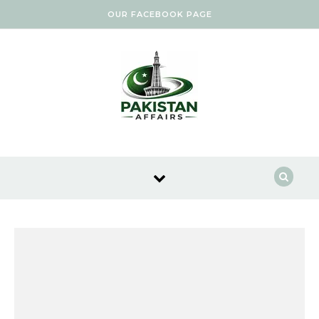
Skip to content
OUR FACEBOOK PAGE