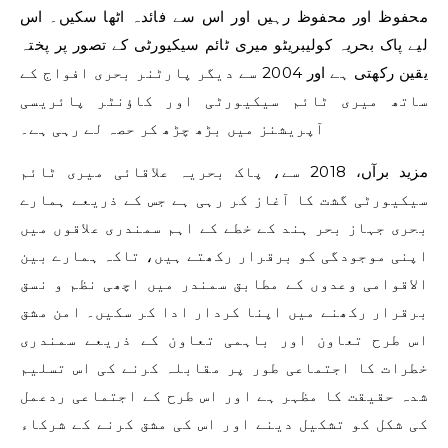
محفوظ اور محفوظ رہیں اور اس سے فائدہ اٹھا سکیں۔ اس
لیے پاک بحریہ کولیبریٹو میری ٹائم سیکیورٹی کے تصور پر پختہ
یقین رکھتی ہے اور 2004 سے دیگر پارٹنر بحری افواج کے
ساتھ میری ٹائم سیکیورٹی اور کاؤنٹر پائریسی
آپریشنز میں بڑھ چڑھ کر حصہ لے رہی ہے۔
مزید برآں، 2018 سے، پاک بحریہ علاقائی میری ٹائم
سیکیورٹی گشت کا آغاز کر رہی ہے جس کے ذریعے ہمارے
بحری جہاز بحر ہند کے خطے کے اہم سمندری علاقوں میں
اپنی موجودگی کو برقرار رکھتے ہیں، تاکہ ہمارے بین
الاقوامی وعدوں کے مطابق سمندر میں اچھی نظم و نسق
برقرار رکھنے میں اپنا کردار ادا کر سکیں۔ امن مشق
اس طرح تعاون اور باہمی تعاون کے ذریعے سمندری
خطرات کا اجتماعی طور پر مقابلہ کرنے کی اس تسلیم
شدہ حقیقت کا مظہر ہے اور اس طرح کے اجتماعی ردعمل
کی شکل کو تشکیل دینے اور اس کی مشق کرنے کے شرکاء