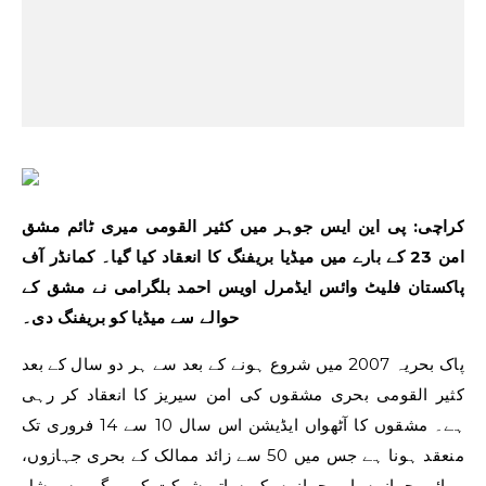
کراچی: پی این ایس جوہر میں کثیر القومی میری ٹائم مشق
امن 23 کے بارے میں میڈیا بریفنگ کا انعقاد کیا گیا۔ کمانڈر آف
پاکستان فلیٹ وائس ایڈمرل اویس احمد بلگرامی نے مشق کے
حوالے سے میڈیا کو بریفنگ دی۔
پاک بحریہ 2007 میں شروع ہونے کے بعد سے ہر دو سال کے بعد
کثیر القومی بحری مشقوں کی امن سیریز کا انعقاد کر رہی
ہے۔ مشقوں کا آٹھواں ایڈیشن اس سال 10 سے 14 فروری تک
منعقد ہونا ہے جس میں 50 سے زائد ممالک کے بحری جہازوں،
ہوائی جہازوں اور جہازوں کے ساتھ شرکت کریں گے۔ سپیشل