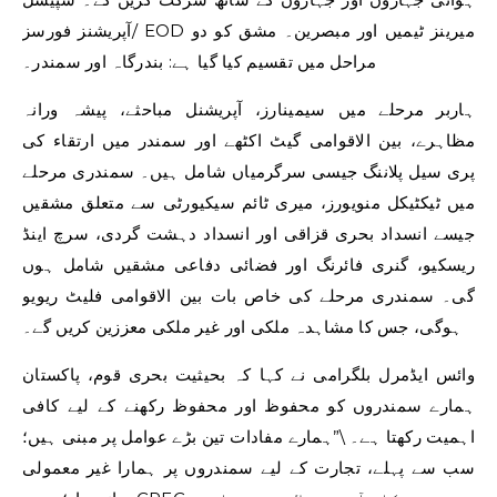
آپریشنز فورسز/ EOD میرینز ٹیمیں اور مبصرین۔ مشق کو دو
مراحل میں تقسیم کیا گیا ہے: بندرگاہ اور سمندر۔
ہاربر مرحلے میں سیمینارز، آپریشنل مباحثے، پیشہ ورانہ
مظاہرے، بین الاقوامی گیٹ اکٹھے اور سمندر میں ارتقاء کی
پری سیل پلاننگ جیسی سرگرمیاں شامل ہیں۔ سمندری مرحلے
میں ٹیکٹیکل منویورز، میری ٹائم سیکیورٹی سے متعلق مشقیں
جیسے انسداد بحری قزاقی اور انسداد دہشت گردی، سرچ اینڈ
ریسکیو، گنری فائرنگ اور فضائی دفاعی مشقیں شامل ہوں
گی۔ سمندری مرحلے کی خاص بات بین الاقوامی فلیٹ ریویو
ہوگی، جس کا مشاہدہ ملکی اور غیر ملکی معززین کریں گے۔
وائس ایڈمرل بلگرامی نے کہا کہ بحیثیت بحری قوم، پاکستان
ہمارے سمندروں کو محفوظ اور محفوظ رکھنے کے لیے کافی
اہمیت رکھتا ہے۔ \”ہمارے مفادات تین بڑے عوامل پر مبنی ہیں؛
سب سے پہلے، تجارت کے لیے سمندروں پر ہمارا غیر معمولی