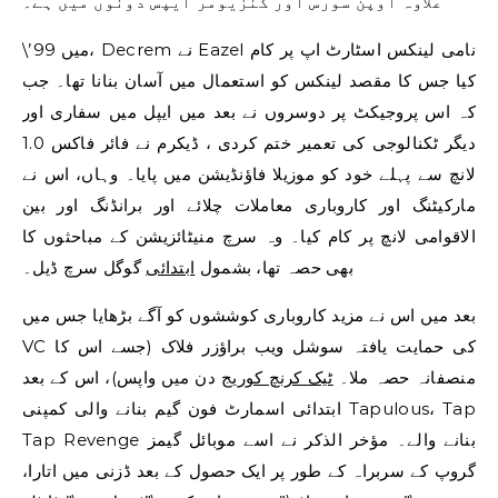
علاوہ اوپن سورس اور کنزیومر ایپس دونوں میں ہے۔
\’99 میں، Decrem نے Eazel نامی لینکس اسٹارٹ اپ پر کام
کیا جس کا مقصد لینکس کو استعمال میں آسان بنانا تھا۔ جب
کہ اس پروجیکٹ پر دوسروں نے بعد میں ایپل میں سفاری اور
دیگر ٹکنالوجی کی تعمیر ختم کردی ، ڈیکرم نے فائر فاکس 1.0
لانچ سے پہلے خود کو موزیلا فاؤنڈیشن میں پایا۔ وہاں، اس نے
مارکیٹنگ اور کاروباری معاملات چلائے اور برانڈنگ اور بین
الاقوامی لانچ پر کام کیا۔ وہ سرچ منیٹائزیشن کے مباحثوں کا
بھی حصہ تھا، بشمول
ابتدائی
گوگل سرچ ڈیل۔
بعد میں اس نے مزید کاروباری کوششوں کو آگے بڑھایا جس میں
VC کی حمایت یافتہ سوشل ویب براؤزر فلاک (جسے اس کا
منصفانہ حصہ ملا۔
ٹیک کرنچ کوریج
دن میں واپس)، اس کے بعد
ابتدائی اسمارٹ فون گیم بنانے والی کمپنی Tapulous، Tap
Tap Revenge بنانے والے۔ مؤخر الذکر نے اسے موبائل گیمز
گروپ کے سربراہ کے طور پر ایک حصول کے بعد ڈزنی میں اتارا،