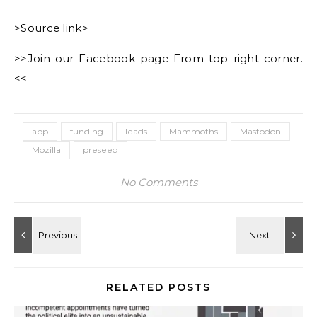
>Source link>
>>Join our Facebook page From top right corner.
<<
app
funding
leads
Mammoths
Mastodon
Mozilla
preseed
No Comments
RELATED POSTS