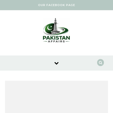
Skip to content
OUR FACEBOOK PAGE