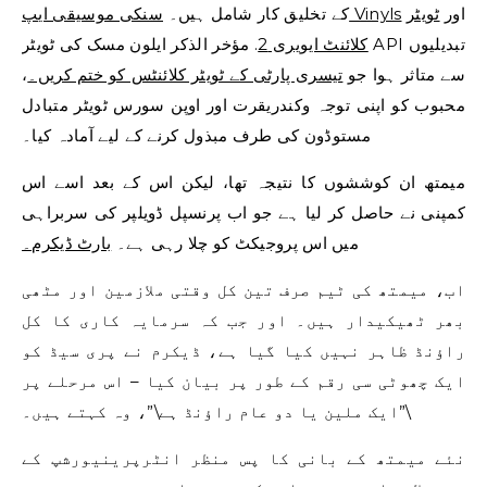
اور
ٹویٹر
سنکی موسیقی ایپ Vinyls
کے تخلیق کار شامل ہیں۔
کلائنٹ ایویری 2
. مؤخر الذکر ایلون مسک کی ٹویٹر API تبدیلیوں
سے متاثر ہوا جو
تیسری پارٹی کے ٹویٹر کلائنٹس کو ختم کریں۔
،
محبوب کو اپنی توجہ وکندریقرت اور اوپن سورس ٹویٹر متبادل
مستوڈون کی طرف مبذول کرنے کے لیے آمادہ کیا۔
میمتھ ان کوششوں کا نتیجہ تھا، لیکن اس کے بعد اسے اس
کمپنی نے حاصل کر لیا ہے جو اب پرنسپل ڈویلپر کی سربراہی
میں اس پروجیکٹ کو چلا رہی ہے۔
بارٹ ڈیکرم۔
اب، میمتھ کی ٹیم صرف تین کل وقتی ملازمین اور مٹھی
بھر ٹھیکیدار ہیں۔ اور جب کہ سرمایہ کاری کا کل
راؤنڈ ظاہر نہیں کیا گیا ہے، ڈیکرم نے پری سیڈ کو
ایک چھوٹی سی رقم کے طور پر بیان کیا – اس مرحلے پر
\”ایک ملین یا دو عام راؤنڈ ہے\”، وہ کہتے ہیں۔
نئے میمتھ کے بانی کا پس منظر انٹرپرینیورشپ کے