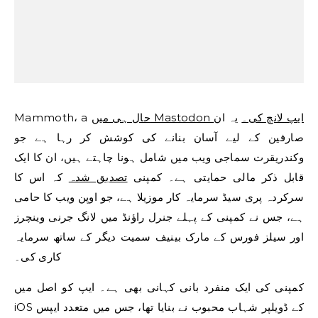
حال ہی میں Mastodon ایپ لانچ کی۔
یہ ان
Mammoth، a
صارفین کے لیے آسان بنانے کی کوشش کر رہا ہے جو
وکندریقرت سماجی ویب میں شامل ہونا چاہتے ہیں، ان کا ایک
قابل ذکر مالی حمایتی ہے۔ کمپنی
تصدیق شدہ
کہ اس کا
سرکردہ پری سیڈ سرمایہ کار موزیلا ہے، جو اوپن ویب کا حامی
ہے، جس نے کمپنی کے پہلے جنرل راؤنڈ میں لانگ جرنی وینچرز
اور سیلز فورس کے مارک بینیف سمیت دیگر کے ساتھ سرمایہ
کاری کی۔
کمپنی کی ایک منفرد بانی کہانی بھی ہے۔ ایپ کو اصل میں
iOS کے ڈویلپر شہاب محبوب نے بنایا تھا، جس میں متعدد ایپس