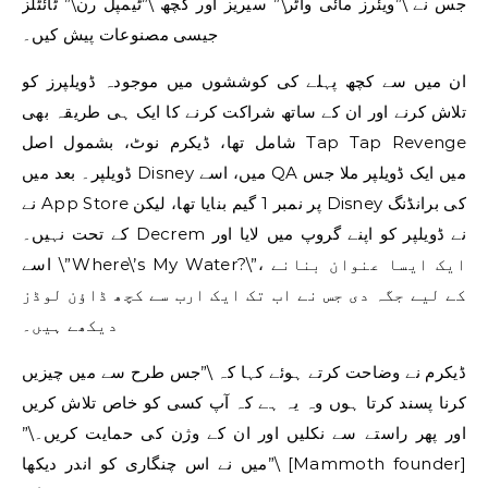
جس نے \”ویئرز مائی واٹر\” سیریز اور کچھ \”ٹیمپل رن\” ٹائٹلز
جیسی مصنوعات پیش کیں۔
ان میں سے کچھ پہلے کی کوششوں میں موجودہ ڈویلپرز کو
تلاش کرنے اور ان کے ساتھ شراکت کرنے کا ایک ہی طریقہ بھی
شامل تھا، ڈیکرم نوٹ، بشمول اصل Tap Tap Revenge
ڈویلپر۔ بعد میں Disney میں، اسے QA میں ایک ڈویلپر ملا جس
نے App Store پر نمبر 1 گیم بنایا تھا، لیکن Disney کی برانڈنگ
کے تحت نہیں۔ Decrem نے ڈویلپر کو اپنے گروپ میں لایا اور
اسے \”Where\’s My Water?\”، ایک ایسا عنوان بنانے
کے لیے جگہ دی جس نے اب تک ایک ارب سے کچھ ڈاؤن لوڈز
دیکھے ہیں۔
ڈیکرم نے وضاحت کرتے ہوئے کہا کہ \”جس طرح سے میں چیزیں
کرنا پسند کرتا ہوں وہ یہ ہے کہ آپ کسی کو خاص تلاش کریں
اور پھر راستے سے نکلیں اور ان کے وژن کی حمایت کریں۔\”
\”میں نے اس چنگاری کو اندر دیکھا [Mammoth founder]