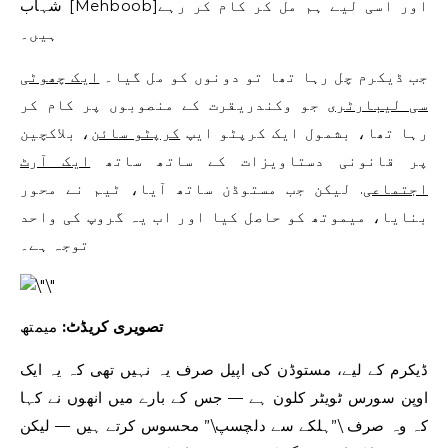
شہاب [Mehboob]اور اسی لیے ہم مل کر کام کر رہے
ہیں۔
جب ڈیکرم چل رہا تھا تو دونوں کو مل گیا۔
ایک چھوٹی
سی لیبارٹری
جو وکندریقرت کے منصوبوں پر کام کر
رہا تھا، بشمول ایک کرپٹو ایپ
کرپٹو سائن
، بلاکچین
پر قانونی دستاویزات کے ساتھ ساتھ
ایک آرٹ
اجتماعی
. لیکن جب مستوڈن ساتھ آیا، ٹیم نے محور
بنایا، میموتھ کو حاصل کیا اور اب یہ گروپ کی واحد
توجہ ہے۔
تصویری کریڈٹ:
میمتھ
ڈیکرم کے لیے، مستوڈن کی اپیل صرف یہ نہیں تھی کہ یہ ایک
اوپن سورس ٹویٹر کلون ہے — جس کے بارے میں انھوں نے کہا
کہ وہ صرف \”ہلکے سے دلچسپ\” محسوس کرتے ہیں — لیکن