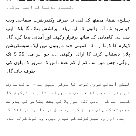
.
ٹمبلر نے کہا کہ ایسا ہوگا۔
چیلنج، یقینا،
میمتھ کے لیے،
نہ صرف وکندریقرت سماجی ویب
کو مزید نئے آنے والوں کے لیے زیادہ پرکشش بنائے گا بلکہ ایپ
سے ہی کامیابی کے ساتھ برقرار رکھنے اور آمدنی پیدا کرے گا۔
ڈیکرم کا کہنا ہے کہ کمپنی چند مہینوں میں ایک سبسکرپشن
پلان دستیاب کرنے کا ارادہ رکھتی ہے جو ہر ماہ $3-5 تک
ہوگی، جس میں سے کم از کم نصف اس کے سرور کے بلوں کی
طرف جائے گا۔
لیکن آمدنی فوری توجہ کا مرکز نہیں ہے – اس کے صارف
کی بنیاد میں اضافہ سب سے پہلے آتا ہے۔ ڈیکرم کا
کہنا ہے کہ ابھی تک، موزیلا کی پشت پناہی کی بدولت
میموتھ کے پاس کم از کم ایک سال کی مالیت کی فنڈنگ ​​
ہے۔ اور وہ صبر کرنے کو تیار ہیں، وہ نوٹ کرتا ہے۔