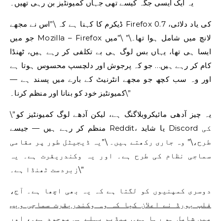
یہ ایک ایسی جگہ کیسے تھی جہاں کمیونٹیز بن رہی تھیں۔
ڈیکرم کا کہنا ہے کہ \”اس نے مجھے Firefox 0.7 کی یاد دلائی،
جو میں Mozilla – Firefox لانچ میں شامل ہوا تھا۔\” \”میں
ایسا ہی تھا، یہاں بس لوگ ہی بے تکلفی کر رہے ہیں، ٹھنڈا
کام کر رہے ہیں… جو کہ پرجوش اور دلچسپ محسوس ہوتا ہے
اور وہ سب کچھ جو مجھے انٹرنیٹ کے بارے میں پسند ہے —
کمیونٹیز خود کو بنانا اور منظم کرنا۔\”
\”یہ چیز آدھی مائیکروبلاگنگ ہے، لیکن آدھے لوگ کمیونٹیز کو
منظم کر رہے ہیں — جیسے Reddit، یا شاید Discord کی
طرح،\” وہ جاری رکھتے ہیں۔ \”یہ ڈیجیٹل طور پر مقامی
سماجی نظام کی طرح ہے۔ اور یہ وکندریقرت ہے۔ یہ
زبردست ٹھنڈا ہے۔\”
دوسری کمپنیوں کو لگتا ہے کہ یہ بھی اچھا ہے۔ آج،
فلپ بورڈ نے اعلان کیا کہ وہ وکندریقرت سماجی ویب
میں شامل ہو رہا ہے۔
.
میڈیم پہلے ہی موجود ہے۔
، اور