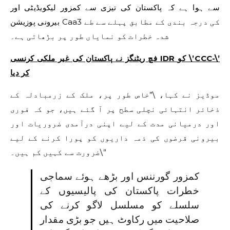
سے ہوا ہے کہ پاکستان کی تیزی سے کمزور لیکویڈیٹی اور
بیرونی پوزیشن Caa3 کی درجہ بندی کے مطابق پہلے سے طے
شدہ خطرات کو نمایاں طور پر بڑھاتی ہے۔
فچ ریٹنگز نے پاکستان کی غیر ملکی کرنسی IDR کو \’CCC-\’
کر دیا
موڈیز نے کہا، \”خاص طور پر، ملک کے زرمبادلہ کے
ذخائر انتہائی نچلی سطح پر آ گئے ہیں، جو کہ فوری
اور درمیانی مدت کے لیے اپنی درآمدی ضروریات اور
بیرونی قرضوں کی ذمہ داریوں کو پورا کرنے کے لیے
ضرورت سے کہیں کم ہیں۔\”
کمزور گورننس اور بڑھے ہوئے سماجی
خطرات پاکستان کی پالیسیوں کے
سلسلے کو مسلسل لاگو کرنے کی
صلاحیت میں رکاوٹ ہیں جو بڑی مقدار