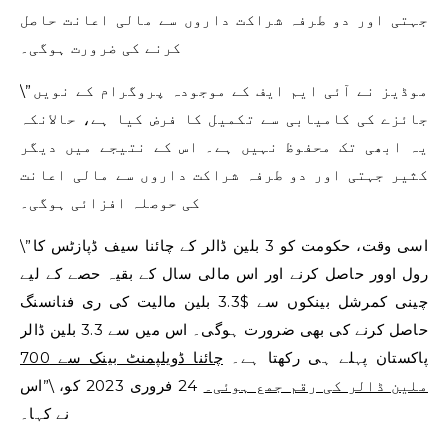
جہتی اور دو طرفہ شراکت داروں سے مالی اعانت حاصل
کرنے کی ضرورت ہوگی۔
\”موڈیز نے آئی ایم ایف کے موجودہ پروگرام کے نویں
جائزے کی کامیابی سے تکمیل کا فرض کیا ہے، حالانکہ
یہ ابھی تک محفوظ نہیں ہے۔ اس کے نتیجے میں دیگر
کثیر جہتی اور دو طرفہ شراکت داروں سے مالی اعانت
کی حوصلہ افزائی ہوگی۔
\”اسی وقت، حکومت کو 3 بلین ڈالر کے چائنا سیف ڈپازٹس کا
رول اوور حاصل کرنے اور اس مالی سال کے بقیہ حصے کے لیے
چینی کمرشل بینکوں سے $3.3 بلین مالیت کی ری فنانسنگ
حاصل کرنے کی بھی ضرورت ہوگی۔ اس میں سے 3.3 بلین ڈالر
پاکستان پہلے ہی رکھتا ہے۔
چائنا ڈویلپمنٹ بینک سے 700
ملین ڈالر کی رقم جمع ہوئی۔
24 فروری 2023 کو، \”اس
نے کہا۔