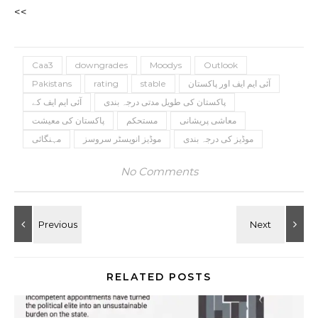
<<
Caa3
downgrades
Moodys
Outlook
آئی ایم ایف اور پاکستان
stable
rating
Pakistans
پاکستان کی طویل مدتی درجہ بندی
آئی ایم ایف کے
معاشی پریشانی
مستحکم
پاکستان کی معیشت
موڈیز کی درجہ بندی
موڈیز انویسٹر سروسز
مہنگائی
No Comments
RELATED POSTS