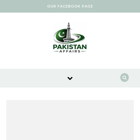
Skip to content
OUR FACEBOOK PAGE