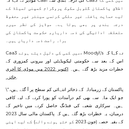
موڈیز نے کہا کہ Caa1 کی درجہ بندی سے Caa3 میں کمی کا
اطلاق پاکستان گلوبل سکوک پروگرام کمپنی لمیٹڈ کے
لیے حمایت یافتہ غیر ملکی کرنسی سینئر غیر محفوظ
درجہ بندی پر بھی ہوتا ہے۔ موڈیز کی نظر میں،
متعلقہ ادائیگی کی ذمہ داریاں، حکومت پاکستان کی
براہ راست ذمہ داریاں ہیں۔
Caa3 میں کمی کی دلیل دیتے ہوئے، Moody\’s نے کہا کہ
اس کے بعد سے حکومتی لیکویڈیٹی اور بیرونی کمزوری کے
خطرات مزید بڑھ گئے ہیں۔
اکتوبر 2022 میں موڈی کا آخری
.
جائزہ
\”پاکستان کے زرمبادلہ کے ذخائر انتہائی کم سطح پر آ گئے ہیں،
جو ایک ماہ سے بھی کم درآمدات کو پورا کرنے کے لیے کافی
ہیں۔ سرکاری شعبے کی فنڈنگ ​​حاصل کرنے میں تاخیر کے
درمیان، یہ خطرات بڑھ گئے ہیں کہ پاکستان مالی سال 2023
کے بقیہ حصے (جون 2023 کو ختم ہونے والے) کے لیے اپنی