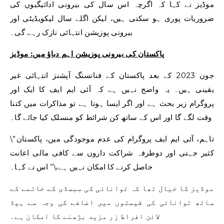
موڈیز نے کہا کہ اگرچہ اس سال کی بیرونی ادائیگیوں کی
ضروریات پوری ہو سکتی ہیں، لیکن اگلے سال لیکویڈیٹی اور
بیرونی پوزیشن انتہائی نازک رہے گی۔
پاکستان کی بیرونی پوزیشن اہم دباؤ میں: موڈیز
جون 2023 کے بعد پاکستان کے فنانسنگ آپشنز انتہائی غیر
یقینی ہیں۔ یہ واضح نہیں ہے کہ آئی ایم ایف کا ایک اور
پروگرام زیر بحث ہے اور اگر ایسا ہوتا ہے تو مذاکرات میں کتنا
وقت لگے گا اور اس کے ساتھ کن شرائط کو منسلک کیا جائے گا۔
\”تاہم، آئی ایم ایف پروگرام کی عدم موجودگی میں، پاکستان
کثیر جہتی اور دوطرفہ شراکت داروں سے کافی مالی اعانت
حاصل کرنے کا امکان نہیں ہے،\” اس نے کہا۔
موڈیز کا خیال تھا کہ توانائی کی سبسڈی کے خاتمے کے
ساتھ توانائی کی قیمتوں میں اضافے کی وجہ سے ہیڈ
لائن افراط زر مزید بڑھنے کا امکان ہے۔