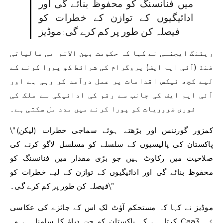
میں فنانسنگ کو محفوظ بنائے گی اور
ادائیگیوں کے توازن کے خطرات کو
فیصلہ کن طور پر کم کرے گی: موڈیز
ریٹنگ ایجنسی نے کہا کہ حکومت بین الاقوامی مالیاتی
فنڈ (آئی ایم ایف) پروگرام کی شرائط کو پورا کرنے کے
لیے کچھ ٹیکس اقدامات پر عمل درآمد کر رہی ہے اور
آئی ایم ایف کی جانب سے رقم کی ادائیگی سے ملک کی
فوری ضروریات کو پورا کرنے میں مدد مل سکتی ہے۔
\”(لیکن) کمزور گورننس اور بڑھتے ہوئے سماجی خطرات
پاکستان کی پالیسیوں کے سلسلے کو مسلسل لاگو کرنے کی
صلاحیت میں رکاوٹ ہیں جو بڑی مقدار میں فنانسنگ کو
محفوظ بنائے گی اور ادائیگیوں کے توازن کے لیے خطرات کو
فیصلہ کن طور پر کم کرے گی۔\”
موڈیز نے کہا کہ مستحکم آؤٹ لک اس کے جائزے کی عکاسی
کرتا ہے کہ پاکستان کو جن دباؤ کا سامنا ہے وہ Caa3 کی