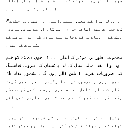
ضروریات کو پورا کرنے کے لیے خاطر خواہ مالی اعانت
فراہم نہیں کر پا رہا ہے۔
\”اس مالی سال کے بعد، لیکویڈیٹی اور بیرونی خطرے
کے خطرات میں اضافہ جاری رہے گا۔ اس کے ساتھ ساتھ،
ملک کے زرمبادلہ کے ذخائر میں مادی طور پر اضافے کے
امکانات کم ہیں۔
مجموعی طور پر، موڈیز کا اندازہ ہے کہ جون 2023 کو ختم
ہونے والے بقیہ مالی سال کے لیے پاکستان کی بیرونی فنانسنگ
کی ضروریات تقریباً 11 بلین ڈالر ہوں گی، بشمول بقایا $7
بلین بیرونی قرضوں کی ادائیگیاں۔ بقیہ میں کرنٹ
اکاؤنٹ خسارہ شامل ہے، جس میں تیزی سے کمی کو مدنظر
رکھا گیا ہے کیونکہ درآمدات میں نمایاں کمی آئی
ہے۔
موڈیز نے کہا کہ اپنی مالیاتی ضروریات کو پورا
کرنے کے لیے پاکستان کو آئی ایم ایف اور دیگر کثیر