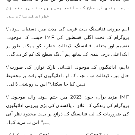
درجہ بندی کی سطح کے ساتھ، وسیع پیمانے پر متوازن
خطرات کے ساتھ ہے۔
\”اہم بیرونی فنانسنگ بہت قریب کی مدت میں دستیاب ہونا،
جیسے کہ موجودہ IMF پروگرام کے تحت اگلی قسطوں کی
تقسیم اور متعلقہ فنانسنگ، ڈیفالٹ خطرے کو ممکنہ طور پر
ایک اعلی درجہ بندی کے ساتھ ہم آہنگ سطح تک کم کر دے گی۔
\”تاہم، ادائیگیوں کے موجودہ انتہائی نازک توازن کی صورت
حال میں، ڈیفالٹ سے بچنے کے لیے ادائیگیوں کو وقت پر محفوظ
نہیں کیا جا سکتا،\” اس نے روشنی ڈالی۔
\”مزید برآں، جون 2023 میں ختم ہونے والے موجودہ IMF
پروگرام کی زندگی کے علاوہ، پاکستان کی بڑی بیرونی ادائیگیوں
کی ضروریات کے لیے فنانسنگ کے ذرائع پر بہت محدود نظر آتی
ہے،\” اس نے مزید کہا۔