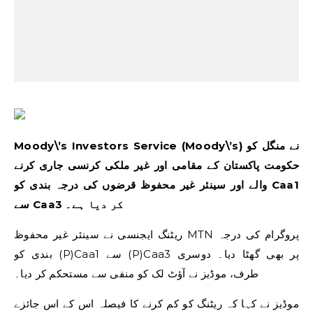
Moody\’s Investors Service (Moody\’s) نے منگل کو
حکومت پاکستان کے مقامی اور غیر ملکی کرنسی جاری کرنے
والے اور سینئر غیر محفوظ قرضوں کی درجہ بندی کو Caa1
سے Caa3 کر دیا ہے۔
ریٹنگ ایجنسی نے سینئر غیر محفوظ MTN پروگرام کی درجہ
بندی کو (P)Caa1 سے (P)Caa3 پر بھی گھٹا دیا۔ دوسری
طرف، موڈیز نے آؤٹ لک کو منفی سے مستحکم کر دیا۔
موڈیز نے کہا کہ ریٹنگ کو کم کرنے کا فیصلہ اس کے اس جائزے