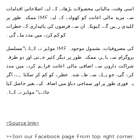
اسی وقت، مالیاتی محصولات بڑھانے کے لیے اصلاحاتی اقدامات
ممکنہ طور پر IMF سے مزید مالی اعانت کو کھولنے کے لیے
کلیدی رہیں گے، کیونکہ ان سے قرضوں کی پائیداری کے خطرات
کو کم کرنے میں مدد ملے گی۔
موڈیز نے کہا، \”مسلسل IMF کی مصروفیات، بشمول موجودہ
پروگرام سے باہر، ممکنہ طور پر دیگر کثیر جہتی اور دو طرفہ
شراکت داروں سے اضافی مالی اعانت فراہم کرنے میں مدد
کرے گی، جو پہلے سے طے شدہ خطرے کو کم کر سکتا ہے، اگر
یہ فوری طور پر اور سماجی دباؤ میں اضافہ کیے بغیر حاصل کیا
جائے،\” موڈیز نے کہا۔
>Source link>
>>Join our Facebook page From top right corner.