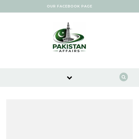
Skip to content
OUR FACEBOOK PAGE