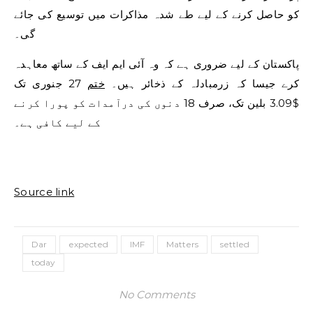
کو حاصل کرنے کے لیے طے شدہ مذاکرات میں توسیع کی جائے
گی۔
پاکستان کے لیے ضروری ہے کہ وہ آئی ایم ایف کے ساتھ معاہدہ
کرے جیسا کہ زرمبادلہ کے ذخائر ہیں۔
ختم
27 جنوری تک
$3.09 بلین تک، صرف 18 دنوں کی درآمدات کو پورا کرنے
کے لیے کافی ہے۔
Source link
Dar
expected
IMF
Matters
settled
today
No Comments