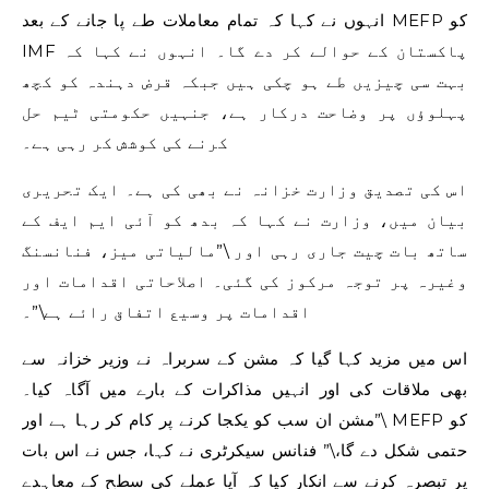
انہوں نے کہا کہ تمام معاملات طے پا جانے کے بعد MEFP کو
IMF پاکستان کے حوالے کر دے گا۔ انہوں نے کہا کہ
بہت سی چیزیں طے ہو چکی ہیں جبکہ قرض دہندہ کو کچھ
پہلوؤں پر وضاحت درکار ہے، جنہیں حکومتی ٹیم حل
کرنے کی کوشش کر رہی ہے۔
اس کی تصدیق وزارت خزانہ نے بھی کی ہے۔ ایک تحریری
بیان میں، وزارت نے کہا کہ بدھ کو آئی ایم ایف کے
ساتھ بات چیت جاری رہی اور \”مالیاتی میز، فنانسنگ
وغیرہ پر توجہ مرکوز کی گئی۔ اصلاحاتی اقدامات اور
اقدامات پر وسیع اتفاق رائے ہے\”۔
اس میں مزید کہا گیا کہ مشن کے سربراہ نے وزیر خزانہ سے
بھی ملاقات کی اور انہیں مذاکرات کے بارے میں آگاہ کیا۔
\”مشن ان سب کو یکجا کرنے پر کام کر رہا ہے اور MEFP کو
حتمی شکل دے گا،\” فنانس سیکرٹری نے کہا، جس نے اس بات
پر تبصرہ کرنے سے انکار کیا کہ آیا عملے کی سطح کے معاہدے