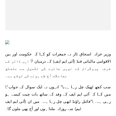
وزیر خزانہ اسحاق ڈار نے جمعرات کو کہا کہ حکومت اور بین
الاقوامی مالیاتی فنڈ (آئی ایم ایف) کے درمیان 7 ارب ڈالر کے
قرضہ پروگرام کے نویں جائزے کی تکمیل سے متعلق
معاملات آج طے ہونے کی توقع ہے۔
\”سب کچھ ٹھیک چل رہا ہے،\” انہوں نے ایک سوال کے جواب
میں کہا کہ آئی ایم ایف کے وفد کے ساتھ بات چیت کیسے ہو
رہی ہے۔ \”فائنل راؤنڈ ابھی چل رہا ہے۔ میں ان (آئی ایم ایف
ٹیم) سے روزانہ ملتا ہوں اور آج بھی ملوں گا۔