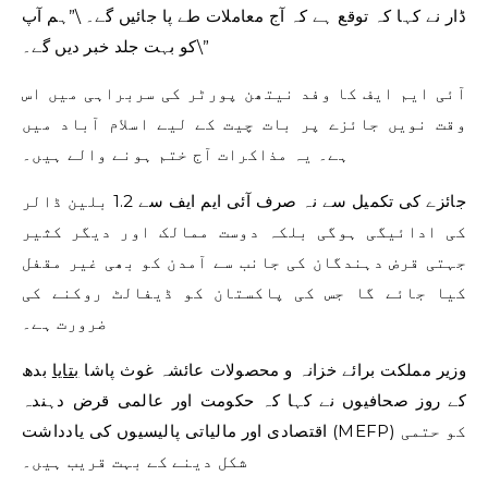
ڈار نے کہا کہ توقع ہے کہ آج معاملات طے پا جائیں گے۔ \”ہم آپ
کو بہت جلد خبر دیں گے۔\”
آئی ایم ایف کا وفد نیتھن پورٹر کی سربراہی میں اس
وقت نویں جائزے پر بات چیت کے لیے اسلام آباد میں
ہے۔ یہ مذاکرات آج ختم ہونے والے ہیں۔
جائزے کی تکمیل سے نہ صرف آئی ایم ایف سے 1.2 بلین ڈالر
کی ادائیگی ہوگی بلکہ دوست ممالک اور دیگر کثیر
جہتی قرض دہندگان کی جانب سے آمدن کو بھی غیر مقفل
کیا جائے گا جس کی پاکستان کو ڈیفالٹ روکنے کی
ضرورت ہے۔
وزیر مملکت برائے خزانہ و محصولات عائشہ غوث پاشا
بتایا
بدھ
کے روز صحافیوں نے کہا کہ حکومت اور عالمی قرض دہندہ
اقتصادی اور مالیاتی پالیسیوں کی یادداشت (MEFP) کو حتمی
شکل دینے کے بہت قریب ہیں۔