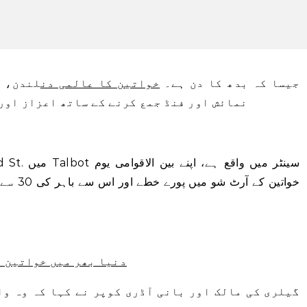
جیسا کہ بدھ کا دن ہے۔
خواتین کا عالمی دن
لندن، ا
نمائش اور فنڈ جمع کرنے کے ساتھ اعزاز اور 
خواتین 
دنیا بھر میں خواتین ک
گیلری کی مالک اور بانی آڈری کوپر نے کہا کہ وہ وا