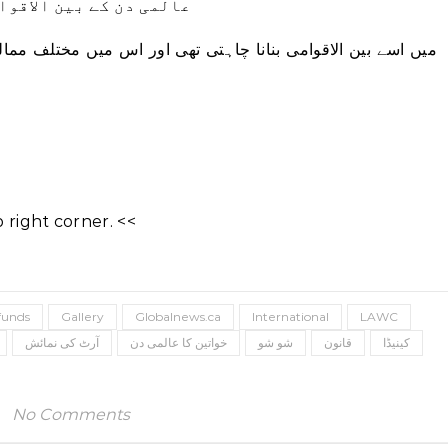
عالمی دن کے بین الاقوا
right corner. <<
funds
Gallery
Globalnews.ca
International
LAWC
کینیڈا
قانون
شو شو
خواتین کا عالمی دن
آرٹ کی نمائش
No Comments