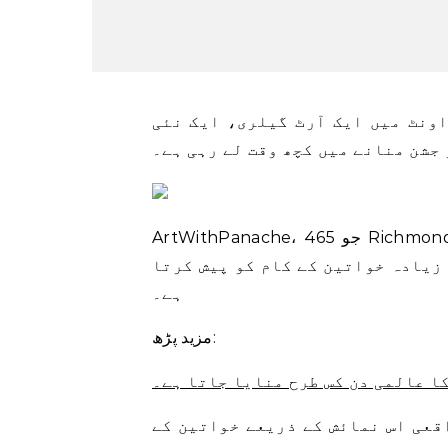
ونٹ میں ایک آرٹ گیلری، ایک نئی
جشن منانے میں کچھ وقت لے رہی ہے۔
ArtWithPanache، جو 465 Richmond St. میں Talbot سینٹر میں واقع ہے، اپنے بین الاقوامی یوم
کے آرٹ شو میں پورے خطے اور اس سے باہر کی 30 سے ​​زیادہ خواتین کے کام کو پیش کرتا
ہے۔
مزید پڑھ:
ا عالمی دن کس طرح منایا جاتا ہے۔
قعی اس نمائش کے ذریعے خواتین کے