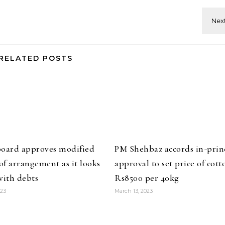
RELATED POSTS
board approves modified
PM Shehbaz accords in-prin
f arrangement as it looks
approval to set price of cott
with debts
Rs8500 per 40kg
023
March 13, 2023