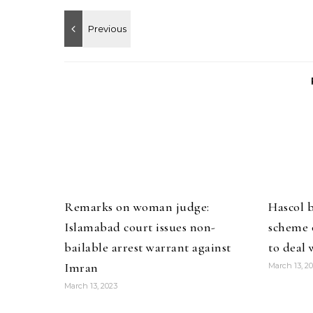
Remarks on woman judge:
Hascol 
Islamabad court issues non-
scheme o
bailable arrest warrant against
to deal 
Imran
March 13, 2
March 13, 2023