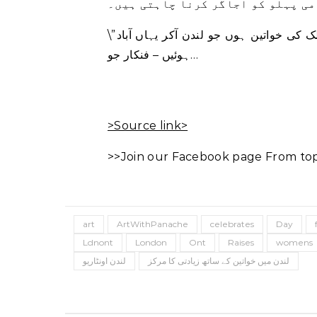
می پہلو کو اجاگر کرنا چاہتی ہیں۔
\”میں اسے بین الاقوامی بنانا چاہتی تھی اور اس میں مختلف ممالک کی خواتین ہوں جو لندن آکر یہاں آباد
ہوئیں – فنکار جو…
>Source link>
>>Join our Facebook page From top 
art
ArtWithPanache
celebrates
Day
Ldnont
London
Ont
Raises
womens
لندن میں خواتین کے ساتھ زیادتی کا مرکز
لندن اونٹاریو