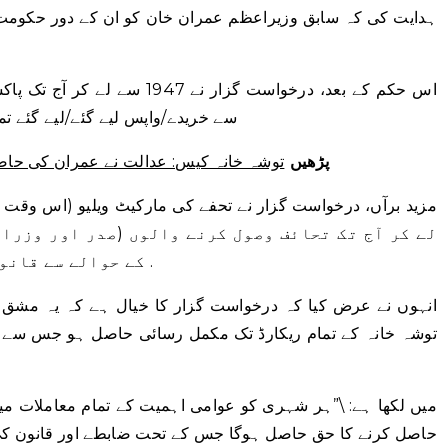
ہدایت کی کہ سابق وزیراعظم عمران خان کو ان کے دور حکومت م
اس حکم کے بعد، درخواست گزار نے
سے خریدے/واپس لیے گئے/لیے گئے ت
پڑھیں
توشہ خانہ کیس: عدالت نے عمران کی حا
لے کر آج تک تحائف وصول کرنے والوں (صدر اور وزرائ
کے حوالے سے قانونی طور پر معلومات بھی مانگی ہیں۔ .
انہوں نے عرض کیا کہ درخواست گزار کا خیال ہے کہ یہ مشق ا
توشہ خانہ کے تمام ریکارڈ تک مکمل رسائی حاصل ہو جس سے 
حاصل کرنے کا حق حاصل ہوگا جس کے تحت ضابطے اور قانون کی