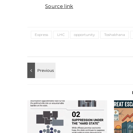
Source link
Express
LHC
opportunity
Toshakhana