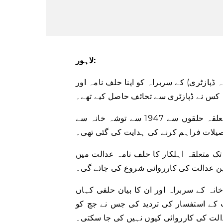
لاہور:
ڈپازٹری) کے سربراہ کو اپنا حلف نامہ اور
ہ کس نے ڈپازٹری سے تحائف حاصل کیے تھے۔
جسٹس عاصم حفیظ نے درخواست پر سماعت کی جس میں متعلقہ حلقوں سے 1947 سے توشہ خانہ سے
صیلات فراہم کرنے کی ہدایت کی گئی تھی۔
کے اہلکاروں کو خبردار کیا کہ اگر 21 فروری تک متعلقہ اہلکار کا حلف نامہ عدالت میں
وہین عدالت کی کارروائی شروع کی جائے گی۔
ہ کے سربراہ اور ان کا بیان حلفی کہاں
لت کے استفسار کی تردید کی جس نے جج کو
دالت کی کارروائی کیوں نہیں کی جا سکتی۔