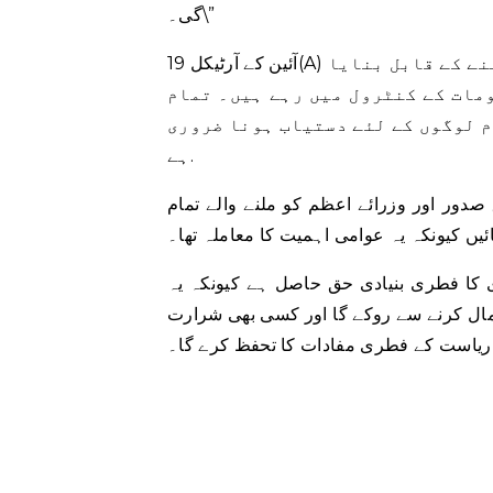
گی۔\”
آئین کے آرٹیکل 19(A) نے، اس طرح، ہر شہری کو خود مختار طاقت کے مراکز بننے کے قابل بنایا
ومات کے کنٹرول میں رہے ہیں۔ تمام
م لوگوں کے لئے دستیاب ہونا ضروری
ہے.
ور اور وزرائے اعظم کو ملنے والے تمام
یں کیونکہ یہ عوامی اہمیت کا معاملہ تھا۔
 کا فطری بنیادی حق حاصل ہے کیونکہ یہ
ل کرنے سے روکے گا اور کسی بھی شرارت
 ریاست کے فطری مفادات کا تحفظ کرے گا۔