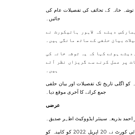
 توشہ خانہ کے تحائف کی تفصیلات عام کی
جائیں۔
مارکس دیئے کہ لاہور ہائیکورٹ نے
لات بیان حلفی کے ساتھ مانگی ہیں۔
دیتے ہوئے کہا کہ یہ توشہ خانہ کی
ت پر عمل کرنے سے گریزاں نظر آتے
ہیں۔
و اگلی تاریخ تک تفصیلات اور بیان حلفی
جمع کرانے کا آخری موقع دیا۔
عرضی
 احمد بذریعہ سینئر ایڈووکیٹ اظہر صدیق۔
ایڈووکیٹ صدیق نے درخواست میں استدعا کی کہ اسلام آباد ہائی کورٹ نے 20 اپریل 2022 کو کابینہ کو