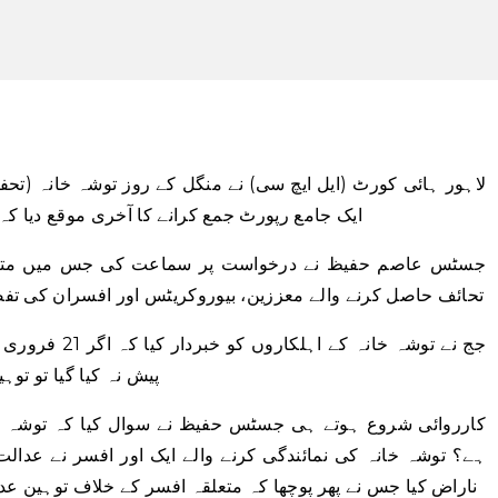
لاہور ہائی کورٹ (ایل ایچ سی) نے منگل کے روز توشہ خانہ (تحفہ 
ایک جامع رپورٹ جمع کرانے کا آخری موقع دیا ک
تحائف حاصل کرنے والے معززین، بیوروکریٹس اور افسران کی تف
جج نے توشہ خانہ 
پیش نہ کیا گیا تو ت
کارروائی شروع ہوتے ہی جسٹس حفیظ نے سوال کیا کہ توشہ خان
ہے؟ توشہ خانہ کی نمائندگی کرنے والے ایک اور افسر نے عدا
ناراض کیا جس نے پھر پوچھا کہ متعلقہ افسر کے خلاف توہین ع