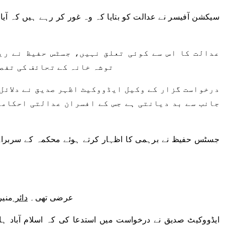
سیکشن آفیسر نے عدالت کو بتایا کہ وہ غور کر رہے ہیں کہ آیا
عدالت کا اس سے کوئی تعلق نہیں، جسٹس حفیظ نے ری
توشہ خانہ کے تحائف کی تفصی
درخواست گزار کے وکیل ایڈووکیٹ اظہر صدیق نے دلائل 
جانب سے بد دیانتی ہے جس کے افسران عدالتی احکاما
جسٹس حفیظ نے برہمی کا اظہار کرتے ہوئے محکمہ کے سربراہ ک
عرضی تھی۔
دائر
منیر