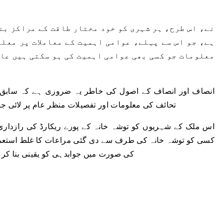
ہے، جو اس سے پہلے، عوامی اہمیت کے معاملات پر معل
معلومات جو کسی بھی عوامی اہمیت کی ہو سکتی ہیں عا
انصاف اور انصاف کے اصول کی خاطر یہ ضروری ہے کہ سابق صد
تحائف کی معلومات اور تفصیلات منظر عام پر لائی جائ
اس ملک کے شہریوں کو توشہ خانہ کے پورے ریکارڈ کی رازداری
کسی کو توشہ خانہ کی طرف سے دی گئی مراعات کا غلط استعما
کی صورت میں جوابدہی کو یقینی بنا کر