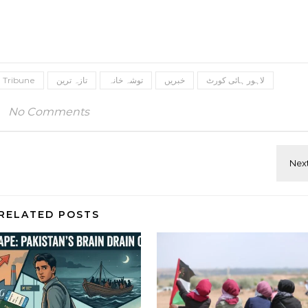
لاہور ہائی کورٹ
خبریں
توشہ خانہ
تازہ ترین
Tribune
No Comments
RELATED POSTS