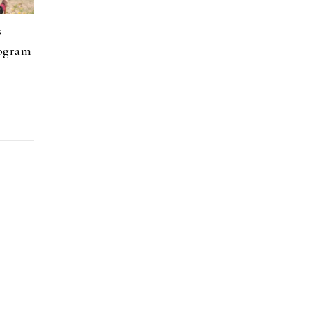
s
rogram