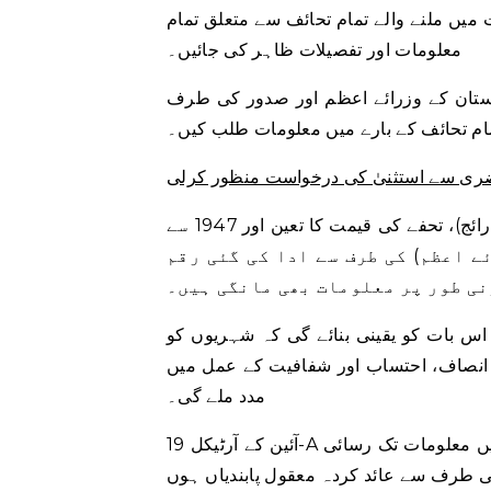
یں ملنے والے تمام تحائف سے متعلق تمام
معلومات اور تفصیلات ظاہر کی جائیں۔
 1947 سے لے کر آج تک پاکستان کے وزرائے اعظم اور صدور کی طرف
مام تحائف کے بارے میں معلومات طلب کیں۔
ضری سے استثنیٰ کی درخواست منظور کرلی
مزید برآں، درخواست گزار نے تحفے کی مارکیٹ ویلیو (اس وقت رائج)، تحفے کی قیمت کا تعین اور 1947 سے
ے اعظم) کی طرف سے ادا کی گئی رقم
س بات کو یقینی بنائے گی کہ شہریوں کو
انصاف، احتساب اور شفافیت کے عمل میں
مدد ملے گی۔
آئین کے آرٹیکل 19-A میں لکھا ہے: \”ہر شہری کو عوامی اہمیت کے تمام معاملات میں معلومات تک رسائی
 طرف سے عائد کردہ معقول پابندیاں ہوں