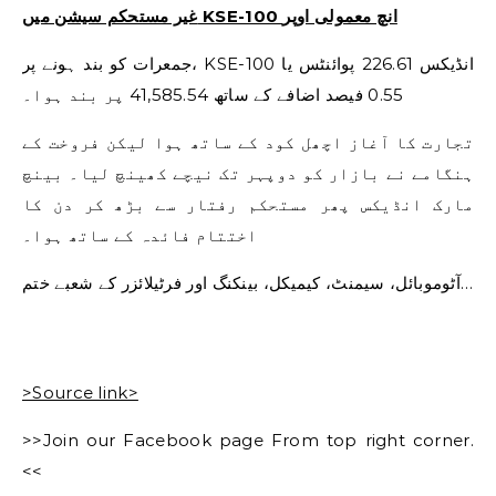
غیر مستحکم سیشن میں KSE-100 انچ معمولی اوپر
جمعرات کو بند ہونے پر، KSE-100 انڈیکس 226.61 پوائنٹس یا
0.55 فیصد اضافے کے ساتھ 41,585.54 پر بند ہوا۔
تجارت کا آغاز اچھل کود کے ساتھ ہوا لیکن فروخت کے
ہنگامے نے بازار کو دوپہر تک نیچے کھینچ لیا۔ بینچ
مارک انڈیکس پھر مستحکم رفتار سے بڑھ کر دن کا
اختتام فائدہ کے ساتھ ہوا۔
آٹوموبائل، سیمنٹ، کیمیکل، بینکنگ اور فرٹیلائزر کے شعبے ختم…
>Source link>
>>Join our Facebook page From top right corner.
<<