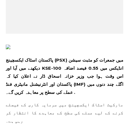
پاکستان اسٹاک ایکسچینج (PSX) میں جمعرات کو مثبت سیشن
دیکھنے میں آیا اور KSE-100 انڈیکس میں 0.55 فیصد اضافہ
اس وقت ہوا جب وزیر خزانہ اسحاق ڈار نے اعلان کیا کہ
پاکستان اور انٹرنیشنل مانیٹری فنڈ (IMF) اگلے چند دنوں میں
عملے کی سطح پر معاہدہ کریں گے۔ .
مارکیٹ اسٹاک ایکسچینج میں سرمایہ کاری کے فیصلے
کرنے کے لیے عملے کی سطح کے معاہدے کا انتظار کر
رہی ہے۔