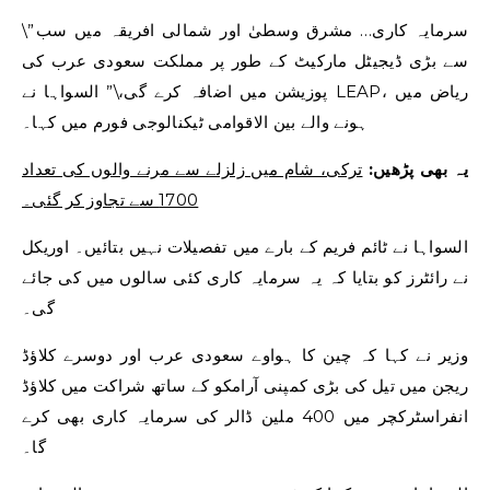
\”سرمایہ کاری… مشرق وسطیٰ اور شمالی افریقہ میں سب
سے بڑی ڈیجیٹل مارکیٹ کے طور پر مملکت سعودی عرب کی
پوزیشن میں اضافہ کرے گی،\” السواہا نے LEAP، ریاض میں
ہونے والے بین الاقوامی ٹیکنالوجی فورم میں کہا۔
یہ بھی پڑھیں:
ترکی، شام میں زلزلے سے مرنے والوں کی تعداد
1700 سے تجاوز کر گئی۔
السواہا نے ٹائم فریم کے بارے میں تفصیلات نہیں بتائیں۔ اوریکل
نے رائٹرز کو بتایا کہ یہ سرمایہ کاری کئی سالوں میں کی جائے
گی۔
وزیر نے کہا کہ چین کا ہواوے سعودی عرب اور دوسرے کلاؤڈ
ریجن میں تیل کی بڑی کمپنی آرامکو کے ساتھ شراکت میں کلاؤڈ
انفراسٹرکچر میں 400 ملین ڈالر کی سرمایہ کاری بھی کرے
گا۔