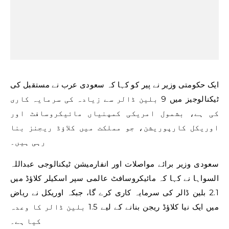
ایک حکومتی وزیر نے پیر کو کہا کہ سعودی عرب نے مستقبل کی
ٹیکنالوجیز میں 9 بلین ڈالر سے زیادہ کی سرمایہ کاری
کی ہے، بشمول امریکی کمپنیاں مائیکروسافٹ اور
اوریکل کارپوریشن، جو مملکت میں کلاؤڈ ریجنز بنا
رہی ہیں۔
سعودی وزیر برائے مواصلات اور انفارمیشن ٹیکنالوجی عبداللہ
السواہا نے کہا کہ مائیکروسافٹ عالمی سپر اسکیلر کلاؤڈ میں
2.1 بلین ڈالر کی سرمایہ کاری کرے گا، جبکہ اوریکل نے ریاض
میں ایک نیا کلاؤڈ ریجن بنانے کے لیے 1.5 بلین ڈالر کا وعدہ
کیا ہے۔