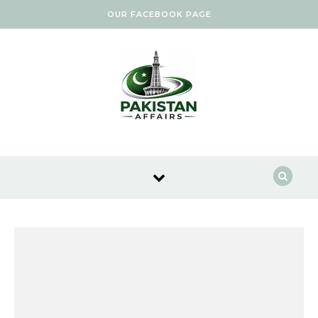
Skip to content
OUR FACEBOOK PAGE