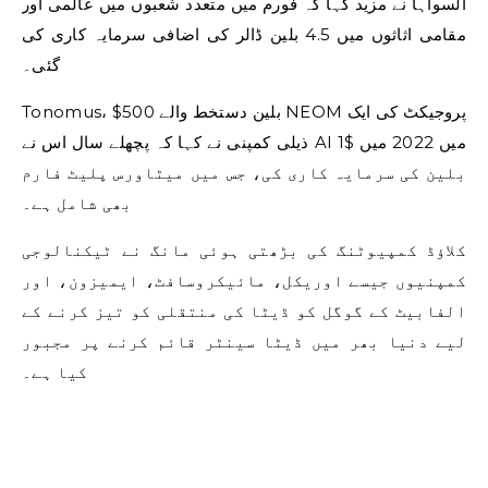
السواہا نے مزید کہا کہ فورم میں متعدد شعبوں میں عالمی اور
مقامی اثاثوں میں 4.5 بلین ڈالر کی اضافی سرمایہ کاری کی
گئی۔
Tonomus، $500 بلین دستخط والے NEOM پروجیکٹ کی ایک
ذیلی کمپنی نے کہا کہ پچھلے سال اس نے AI میں 2022 میں $1
بلین کی سرمایہ کاری کی، جس میں میٹاورس پلیٹ فارم
بھی شامل ہے۔
کلاؤڈ کمپیوٹنگ کی بڑھتی ہوئی مانگ نے ٹیکنالوجی
کمپنیوں جیسے اوریکل، مائیکروسافٹ، ایمیزون، اور
الفابیٹ کے گوگل کو ڈیٹا کی منتقلی کو تیز کرنے کے
لیے دنیا بھر میں ڈیٹا سینٹر قائم کرنے پر مجبور
کیا ہے۔