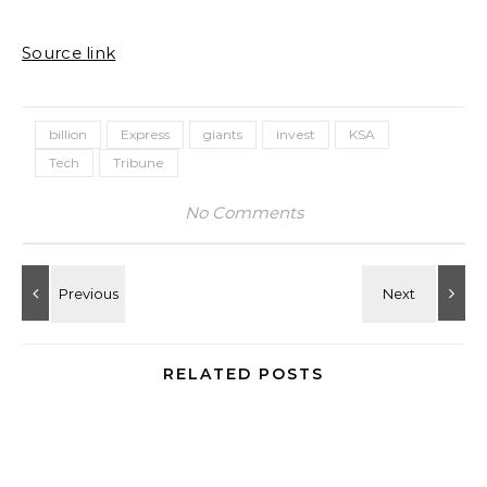
Source link
billion
Express
giants
invest
KSA
Tech
Tribune
No Comments
RELATED POSTS