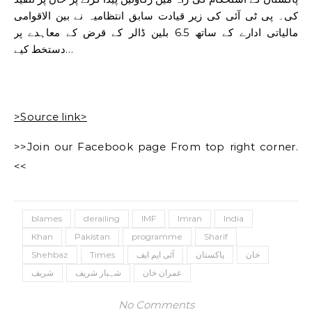
کی۔ پی ٹی آئی کی زیر قیادت سابق انتظامیہ نے بین الاقوامی
مالیاتی ادارے کے ساتھ 6.5 بلین ڈالر کے قرض کے معاہدے پر
دستخط کیے…
>Source link>
>>Join our Facebook page From top right corner.
<<
blames
derailing
IMF
Imran
India
Khan
Pakistan
programme
Sharif
Shehbaz
Times
آئی ایم ایف
پاکستان
خان
عمران خان
شہباز شریف
شریف
No Comments