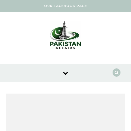
Skip to content
OUR FACEBOOK PAGE