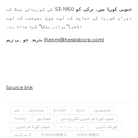
جنوبی کوریا میں، ترکی کو 1950-53 کی کوریائی جنگ کے
دوران کوریا کی حمایت کے لیے فوج بھیجنے کے لیے
اکثر \”برادر ملک\” کہا جاتا ہے۔
)
herim@heraldcorp.com
بذریعہ جو ہی-ریم (
Source link
aid
donates
K-POP
KCCI
quakehit
جنوبی کوریا کی خبریں انگریزی میں
ایشیا نیوز
Turkey
کوریائی خبریں۔
کوریا ہیرالڈ
جنوبی کوریا کی خبریں۔
코리아 헤럴드
더코리아헤럴드
کے پی او پی