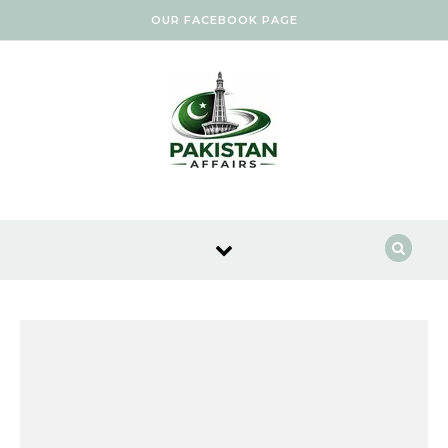
Skip to content
OUR FACEBOOK PAGE