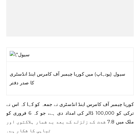
سیول (یونہاپ) میں کوریا چیمبر آف کامرس اینڈ انڈسٹری
کا صدر دفتر
کوریا چیمبر آف کامرس اینڈ انڈسٹری نے جمعہ کو کہا کہ اس نے
ترکی کو 100,000 ڈالر کی امداد دی ہے، جو کہ 6 فروری کو
ملک میں 7.8 شدت کے زلزلے کے بعد بے شمار ہلاکتوں اور
تباہی کا شکار ہے۔