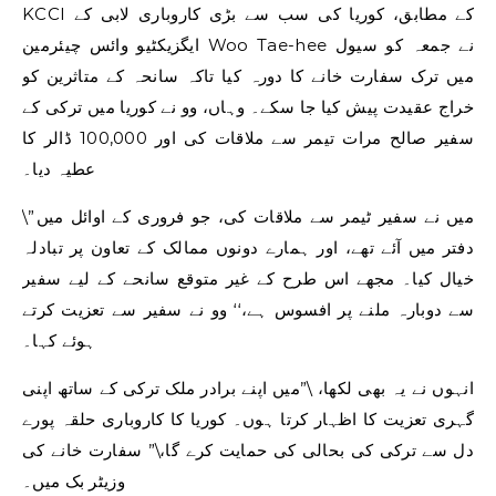
KCCI کے مطابق، کوریا کی سب سے بڑی کاروباری لابی کے
ایگزیکٹیو وائس چیئرمین Woo Tae-hee نے جمعہ کو سیول
میں ترک سفارت خانے کا دورہ کیا تاکہ سانحہ کے متاثرین کو
خراج عقیدت پیش کیا جا سکے۔ وہاں، وو نے کوریا میں ترکی کے
سفیر صالح مرات تیمر سے ملاقات کی اور 100,000 ڈالر کا
عطیہ دیا۔
\”میں نے سفیر ٹیمر سے ملاقات کی، جو فروری کے اوائل میں
دفتر میں آئے تھے، اور ہمارے دونوں ممالک کے تعاون پر تبادلہ
خیال کیا۔ مجھے اس طرح کے غیر متوقع سانحے کے لیے سفیر
سے دوبارہ ملنے پر افسوس ہے،‘‘ وو نے سفیر سے تعزیت کرتے
ہوئے کہا۔
انہوں نے یہ بھی لکھا، \”میں اپنے برادر ملک ترکی کے ساتھ اپنی
گہری تعزیت کا اظہار کرتا ہوں۔ کوریا کا کاروباری حلقہ پورے
دل سے ترکی کی بحالی کی حمایت کرے گا،\” سفارت خانے کی
وزیٹر بک میں۔