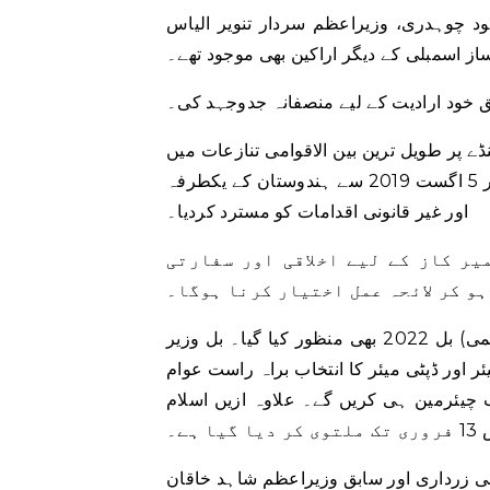
 چوہدری، وزیراعظم سردار تنویر الیاس
ساز اسمبلی کے دیگر اراکین بھی موجود تھے۔
ق خود ارادیت کے لیے منصفانہ جدوجہد کی۔
ے پر طویل ترین بین الاقوامی تنازعات میں
سے ایک ہے۔ اس نے سفارتی اور سیاسی حمایت کی توثیق کی اور 5 اگست 2019 سے ہندوستان کے یکطرفہ
اور غیر قانونی اقدامات کو مسترد کردیا۔
یر کاز کے لیے اخلاقی اور سفارتی
ہو کر لائحہ عمل اختیار کرنا ہوگا۔
اجلاس کے دوران اسلام آباد کیپیٹل ٹیریٹری لوکل گورنمنٹ (ترمیمی) بل 2022 بھی منظور کیا گیا۔ بل وزیر
ئر اور ڈپٹی میئر کا انتخاب براہ راست عوام
ب چیئرمین ہی کریں گے۔ علاوہ ازیں اسلام
ی زرداری اور سابق وزیراعظم شاہد خاقان