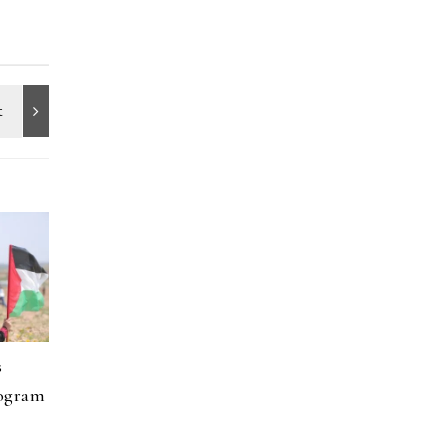
s
rogram