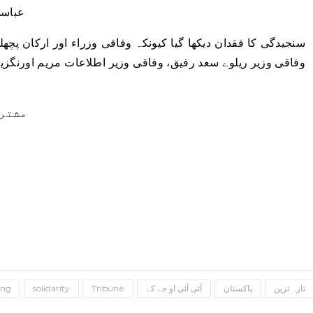
عباسی
سنجیدگی کا فقدان دیکھا گیا کیونکہ وفاقی وزراء اور ارکان پ
وفاقی وزیر ریلوے سعد رفیق، وفاقی وزیر اطلاعات مریم اورنگ
مشترک
تازہ ترین
پاکستان
آئی آئی او جے کے
Tribune
solidarity
ting