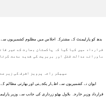
بدھ کو پارلیمنٹ کے مشترکہ اجلاس میں مظلوم کشمیریوں سے 
قرارداد میں کہا گیا کہ پاکستان بھارت کے غیر قانو
ماورائے عدالت قتل اور بربریت کی شدید مذمت کرتا 
سپیکر راجہ پرویز اشرف کی زیر صدا
ایوان نے کشمیریوں سے اظہار یکجہتی اور بھارتی مظالم کے 
قرارداد وزیر خارجہ بلاول بھٹو زرداری کی جانب سے وزیر پارلیما