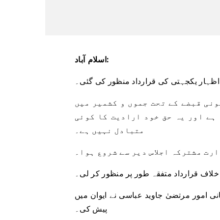
اسلام آباد:
اظہار یکجہتی کی قرارداد منظور کی گئی۔
نی قبضے کے تحت جموں و کشمیر میں
ہے اور یہ حق خود ارادیت کا کوئی
متبادل نہیں ہے۔
رت مشترکہ اجلاس دیر سے شروع ہوا۔
خلاف قرارداد متفقہ طور پر منظور کر لی۔
نی امور مرتضیٰ جاوید عباسی نے ایوان میں
پیش کی۔