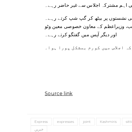
 اہم مشترکہ اجلاس سے غیر حاضر رہے۔
چھلی نشستوں پر بیٹھ کر گپ شپ کرتے رہے۔
زیب، وزیراعظم کے معاون خصوصی معین وٹو
اور دیگر آپس میں گفتگو کرتے رہے۔
ہ اجلاس میں کورم بمشکل پورا ہوا۔
Source link
Express
expresses
joint
Kashmiris
sit
خبریں