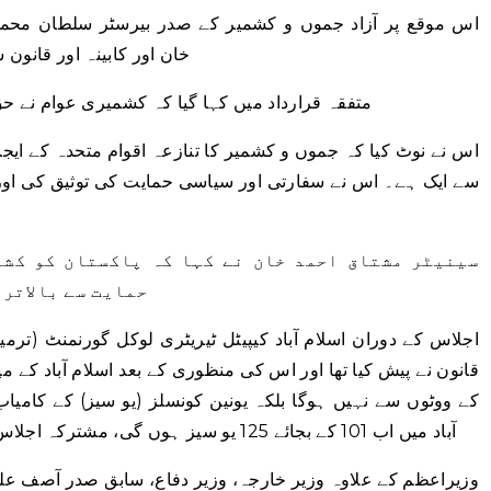
اس موقع پر آزاد جموں و کشمیر کے صدر بیرسٹر سلطان محمود
خان اور کابینہ اور قانون 
متفقہ قرارداد میں کہا گیا کہ کشمیری عوام نے ح
اس نے نوٹ کیا کہ جموں و کشمیر کا تنازعہ اقوام متحدہ کے ایجنڈ
سینیٹر مشتاق احمد خان نے کہا کہ پاکستان کو کشم
حمایت سے بالاتر 
قانون نے پیش کیا تھا اور اس کی منظوری کے بعد اسلام آباد کے می
کے ووٹوں سے نہیں ہوگا بلکہ یونین کونسلز (یو سیز) کے کامیا
آباد میں اب 101 کے بجائے 125 یو سیز ہوں گی، مشترکہ اجلاس 13 فروری تک ملتوی کر دیا گیا ہے۔
وزیراعظم کے علاوہ وزیر خارجہ، وزیر دفاع، سابق صدر آصف عل