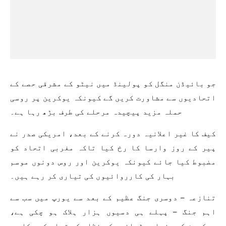
جو بائیڈن منگل کو پولینڈ میں نیٹو کے مشرقی حصے کے
اتحادیوں سے مشاورت کریں گے کیونکہ یوکرین پر روسی
حملہ مزید پیچیدہ مرحلے کی طرف بڑھ رہا ہے۔
کیف کا غیر اعلانیہ دورہ کرنے کے بعد، امریکی صدر نے
پیر کے روز وارسا کا رخ کیا تاکہ مغربی اتحاد کو
مضبوط کیا جائے کیونکہ یوکرین اور روس دونوں موسم
بہار کی کارروائیوں کی تیاری کر رہے ہیں۔
تنازعہ – دوسری جنگ عظیم کے بعد سے یورپ میں سب سے
اہم جنگ – پہلے ہی دسیوں ہزار ہلاک ہو چکی ہے،
یوکرین کے بنیادی ڈھانچے کے نظام کو تباہ کر چکا ہے