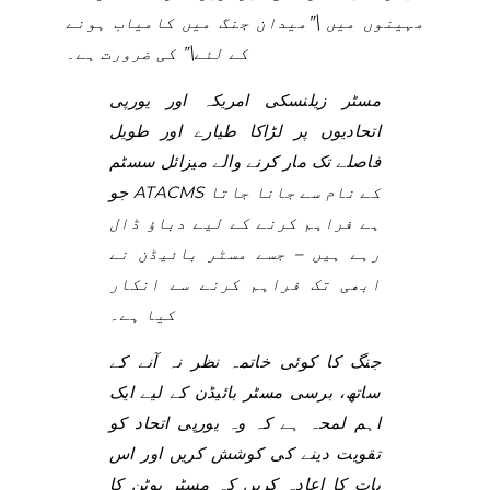
مہینوں میں \”میدان جنگ میں کامیاب ہونے
کے لئے\” کی ضرورت ہے۔
مسٹر زیلنسکی امریکہ اور یورپی
اتحادیوں پر لڑاکا طیارے اور طویل
فاصلے تک مار کرنے والے میزائل سسٹم
جو ATACMS کے نام سے جانا جاتا
ہے فراہم کرنے کے لیے دباؤ ڈال
رہے ہیں – جسے مسٹر بائیڈن نے
ابھی تک فراہم کرنے سے انکار
کیا ہے۔
جنگ کا کوئی خاتمہ نظر نہ آنے کے
ساتھ، برسی مسٹر بائیڈن کے لیے ایک
اہم لمحہ ہے کہ وہ یورپی اتحاد کو
تقویت دینے کی کوشش کریں اور اس
بات کا اعادہ کریں کہ مسٹر پوٹن کا