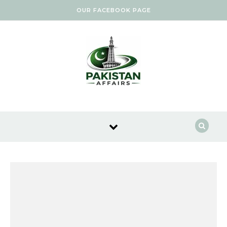
Skip to content
OUR FACEBOOK PAGE