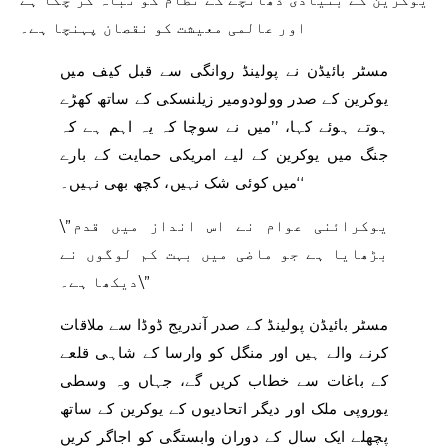
اور عالمی معیشت کو نقصان پہنچا ہے۔
مسٹر بائیڈن نے پولینڈ روانگی سے قبل کیف میں
یوکرین کے صدر وولودومیر زیلنسکی کے ساتھ کھڑے
ہوتے ہوئے کہا، ’’میں نے سوچا کہ یہ اہم ہے کہ
جنگ میں یوکرین کے لیے امریکی حمایت کے بارے
میں کوئی شک نہیں، کچھ بھی نہیں۔‘‘
\”یوکرائنی عوام نے اس انداز میں قدم
بڑھایا ہے جو ماضی میں بہت کم لوگوں نے
دیکھا ہے۔\”
مسٹر بائیڈن پولینڈ کے صدر آندریج ڈوڈا سے ملاقات
کرنے والے ہیں اور منگل کو وارسا کے شاہی قلعے
کے باغات سے خطاب کریں گے، جہاں وہ وسطی
یوروپی ملک اور دیگر اتحادیوں کے یوکرین کے ساتھ
پچھلے ایک سال کے دوران وابستگی کو اجاگر کریں