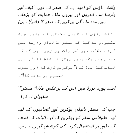
وائٹ ہاؤس کو امید ہے کہ صدر کے دورہ کیف اور
وارسا سے اندرون اور بیرون ملک حمایت کو بڑھانے
میں مدد ملے گی (یوکرین کے صدر کا دفتر/اے پی)
وائٹ ہاؤس کے قومی سلامتی کے مشیر جیک
سلیوان نے کہا کہ مسٹر بائیڈن وارسا میں
اپنے خطاب میں اس بات پر زور دیں گے کہ
روسی صدر ولادیمیر پوٹن نے غلط انداز میں
قیاس کیا تھا کہ \”یوکرین ڈرے گا اور مغرب
تقسیم ہو جائے گا\”۔
\”اسے پورے بورڈ میں اس کے برعکس ملا،\” مسٹر
سلیوان نے کہا۔
جب کہ مسٹر بائیڈن یوکرین اور اتحادیوں کے لیے
اپنے طوفانی سفر کو یوکرین کے لیے اثبات کے لمحے
کے طور پر استعمال کرنے کی کوشش کر رہے ہیں،