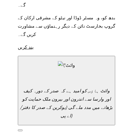
گے۔
بدھ کو، وہ مسٹر ڈوڈا اور نیٹو کے مشرقی ارکان کے
گروپ بخارسٹ نائن کے دیگر رہنماؤں سے مشاورت
کریں گے۔
بند کریں
وائٹ ہاؤس کو امید ہے کہ صدر کے دورہ کیف
اور وارسا سے اندرون اور بیرون ملک حمایت کو
بڑھانے میں مدد ملے گی (یوکرین کے صدر کا دفتر/
اے پی)