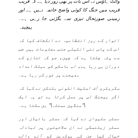
وائٹ ہاؤس نے اس بات پر بھی زور دیا ہے کہ قریب
قریب میں جنگ کا کوئی واضح خاتمہ نہیں ہے اور
زمینی صورتحال تیزی سے بگڑتی جا رہی ہے۔
پیچیدہ
اتوار کے روز انتظامیہ نے انکشاف کیا کہ
اس کے پاس نئی انٹیلی جنس معلومات ہیں جس
سے پتہ چلتا ہے کہ چین، جو کہ تنازع کے
دوران ہی رہا ہے، اب ماسکو کو مہلک امداد
بھیجنے پر غور کر رہا ہے۔
سکریٹری آف اسٹیٹ انٹونی بلنکن نے کہا کہ
اگر بیجنگ اس پر عمل کرتا ہے تو یہ ایک
\”سنگین مسئلہ\” بن سکتا ہے۔
مسٹر سلیوان نے کہا کہ مسٹر بائیڈن اور
مسٹر زیلنسکی نے ان صلاحیتوں پر تبادلہ
خیال کیا جن کی یوکرین کو آنے والے