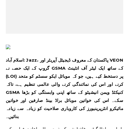
اسلام آباد: Jazz، پاکستان کے معروف ڈیجیٹل آپریٹر اور VEON
گروپ کے ایک حصے نے GSMA کے ساتھ ایک لیٹر آف انٹینٹ
(LOI) پر دستخط کیے ہیں، جو کہ موبائل ایکو سسٹم کو متحد
کرنے اور اس کی نمائندگی کرنے والی عالمی تنظیم ہے، تاکہ
GSMA کنیکٹڈ ویمن انیشیٹو کے ساتھ اپنی وابستگی کو بڑھا
سکے۔ اس کی خواتین موبائل براڈ بینڈ صارفین اور خواتین
مائیکرو انٹرپرینیورز کی کاروباری صلاحیت کو زیادہ سے زیادہ
بنائیں۔
بل اور میلنڈا گیٹس فاؤنڈیشن کے ذریعے مالی اعانت فراہم کی