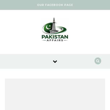
Skip to content
OUR FACEBOOK PAGE