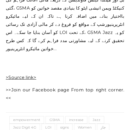
گئی، GSMA کنیکٹڈ ویمن انیشی ایٹو کا بنیادی مقصد خواتین کو
بااختیار بنانے میں اضافہ کرنا ہے تاکہ ان کے لیے مائیکرو
انٹرپرینیورشپ کے مواقع کو فروغ دے کر مالی آزادی تک رسائی
کو آسان بنایا جا سکے۔ اس LOI کے تحت، GSMA Jazz کو یہ
تحقیق کرنے کے لیے مشاورتی مدد فراہم کرے گا کہ کس طرح
خواتین مائیکرو انٹرپرینیور…
>Source link>
>>Join our Facebook page From top right corner.
<<
empowerment
GSMA
increase
Jazz
Jazz Digit 4G
LOI
signs
Women
جاز