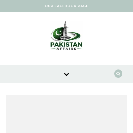
Skip to content
OUR FACEBOOK PAGE