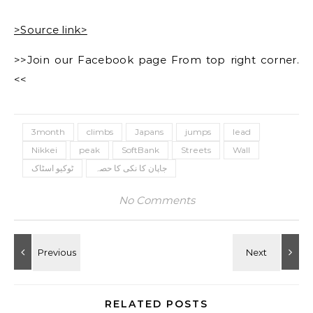
>Source link>
>>Join our Facebook page From top right corner.
<<
3month
climbs
Japans
jumps
lead
Nikkei
peak
SoftBank
Streets
Wall
جاپان کا نکی کا حصہ
ٹوکیو اسٹاک
No Comments
RELATED POSTS