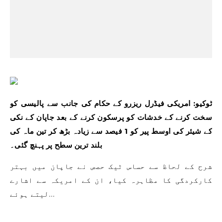
ٹوکیو: امریکی فیڈرل ریزرو کے حکام کی جانب سے پالیسی کو
سخت کرنے کے خدشات کو پرسکون کرنے کے بعد جاپان کے نکی
کے شیئر کی اوسط پیر کو 1 فیصد سے زیادہ بڑھ کر تین ماہ کی
بلند ترین سطح پر پہنچ گئی۔
شرح کے لحاظ سے حساس ٹیک حصص نے جاپان میں بہتر
کارکردگی کا مظاہرہ کیا، ان کے امریکہ سے اشارے
لیتے ہوئے…