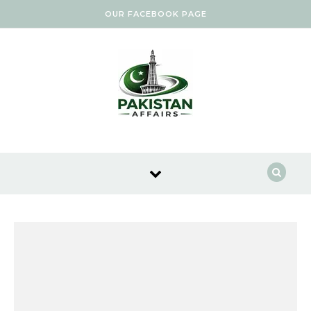
Skip to content
OUR FACEBOOK PAGE