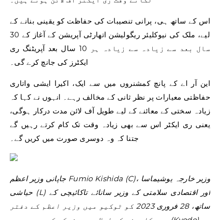
اس کے ساتھ ہی، پرانی تنصیبات کی حفاظت کو یقینی بنانے کے
لیے، ملک کی نیوکلیئر ریگولیشن اتھارٹی آپریشن کے آغاز کے 30
سال بعد سے زیادہ سے زیادہ ہر 10 سال بعد آپریٹنگ ری
ایکٹرز کی جانچ کرے گی۔
این آر اے کے پانچ کمشنروں میں سے ایک، اکیرا ایشی واتاری
حفاظتی معیارات پر نظر ثانی کے مخالف رہے۔ انہوں نے کہا کہ
زیادہ سختی کے معائنے کے لیے طویل آف لائن مدت درکار ہوگی،
یعنی ری ایکٹر اس سے بھی زیادہ وقت تک کام کرتے رہیں گے
جتنا کہ وہ دوسری صورت میں کریں گے۔
جاپانی وزیر اعظم Fumio Kishida (C)، وزیر خارجہ یوشیماسا
حیاشی (L) اور اقتصادی سلامتی کے وزیر سانائے تاکائیچی کے
ساتھ، 28 فروری 2023 کو ٹوکیو میں وزیر اعظم کے دفتر
میں کابینہ کے اجلاس میں شرکت کر رہے ہیں۔ (Kyodo)