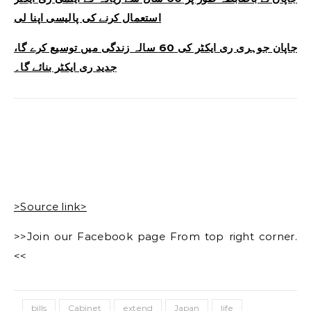
استعمال کرنے کی پالیسی اپنا لی
جاپان جوہری ری ایکٹر کی 60 سالہ زندگی میں توسیع کرے گا،
جدید ری ایکٹر بنائے گا۔
>Source link>
>>Join our Facebook page From top right corner.
<<
bills
Cabinet
extend
Japan
life