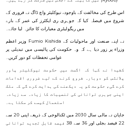
اس طرح کی مخالفت کے باوجود، نیوکلیئر واچ ڈاگ نے فروری کے
شروع میں فیصلہ کیا کہ جوہری ری ایکٹرز کی عمر کے بارے
میں ریگولیٹری معیارات کا جائزہ لیا جائے۔
وزیر اعظم Fumio Kishida نے اپنے صنعت اور ماحولیات کے
وزراء پر زور دیا ہے کہ وہ حکومت کی پالیسی میں تبدیلی پر
عوامی تحفظات کو دور کریں۔
کشیدا نے کہا کہ اگست میں حکومت نیوکلیئر پاور
پلانٹس کو دوبارہ شروع کرنے کے لیے ضروری اقدامات
کرے گی، حکومت کو یہ دیکھنے کی ہدایت کرے گی کہ ملک
اپنی جوہری توانائی کی تنصیبات کا زیادہ سے زیادہ
استعمال کیسے کر سکتا ہے۔
جاپان نے مالی سال 2030 میں ٹکنالوجی کے ذریعے اپنی 20 سے
22 فیصد بجلی اور 36 سے 38 فیصد قابل تجدید توانائی