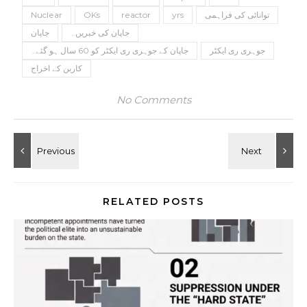
توانائی کی فراہمی
yrs
reactor
OKs
Nuclear
جاپان کی خبریں۔
جاپان
جوہری ری ایکٹر
جاپان کے جوہری ری ایکٹر کو 60 سال ہو گئے۔
کاربن کے اخراج
No Comments
RELATED POSTS