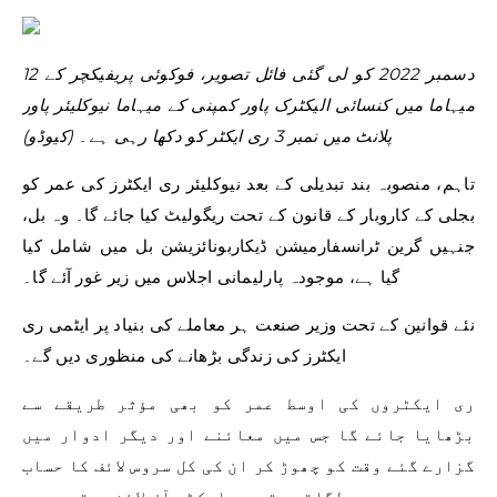
12 دسمبر 2022 کو لی گئی فائل تصویر، فوکوئی پریفیکچر کے
میہاما میں کنسائی الیکٹرک پاور کمپنی کے میہاما نیوکلیئر پاور
پلانٹ میں نمبر 3 ری ایکٹر کو دکھا رہی ہے۔ (کیوڈو)
تاہم، منصوبہ بند تبدیلی کے بعد نیوکلیئر ری ایکٹرز کی عمر کو
بجلی کے کاروبار کے قانون کے تحت ریگولیٹ کیا جائے گا۔ وہ بل،
جنہیں گرین ٹرانسفارمیشن ڈیکاربونائزیشن بل میں شامل کیا
گیا ہے، موجودہ پارلیمانی اجلاس میں زیر غور آئے گا۔
نئے قوانین کے تحت وزیر صنعت ہر معاملے کی بنیاد پر ایٹمی ری
ایکٹرز کی زندگی بڑھانے کی منظوری دیں گے۔
ری ایکٹروں کی اوسط عمر کو بھی مؤثر طریقے سے
بڑھایا جائے گا جس میں معائنے اور دیگر ادوار میں
گزارے گئے وقت کو چھوڑ کر ان کی کل سروس لائف کا حساب
لگاتے وقت ری ایکٹر آف لائن ہوتے ہیں۔