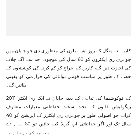
کابینہ نے منگل کے روز ایسے بلوں کی منظوری دی جو جاپان میں
جوہری ری ایکٹروں کو 60 سال کی موجودہ حد سے آگے چلانے
کی اجازت دیں گے، کاربن کے اخراج کو کم کرنے کی کوششوں کے
حصے کے طور پر مناسب قومی توانائی کی فراہمی کو یقینی
بنائیں گے۔
2011 کے فوکوشیما کی تباہی کے بعد، جاپان نے ایک ری ایکٹر
ریگولیشن قانون کے تحت سخت حفاظتی معیارات متعارف
کرائے جو اصولی طور پر جوہری ری ایکٹرز کے آپریشن کو 40
سال تک اور اگر حفاظتی اپ گریڈ کیے جائیں تو 60 سال تک
محدود کر دیتا ہے۔