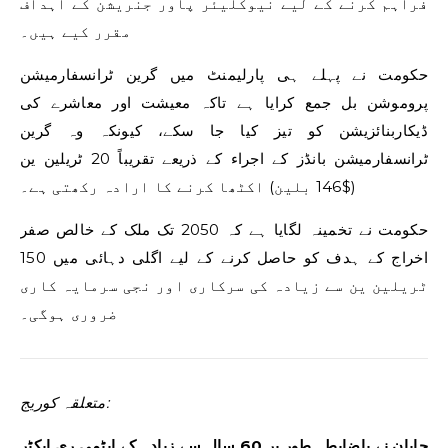
فراہم کرنے کے لیے نیوکلیئر پاور جنریشن کے اہداف
مقرر کیے ہیں۔
حکومت نے پہلے ہی پارلیمنٹ میں گرین ٹرانسفارمیشن
پروموشن بل جمع کرایا ہے تاکہ معیشت اور معاشرے کی
ڈیکاربنائزیشن کو تیز کیا جا سکے، کیونکہ وہ گرین
ٹرانسفارمیشن بانڈز کے اجراء کے ذریعے تقریباً 20 ٹریلین ین
($146 بلین) اکٹھا کرنے کا ارادہ رکھتی ہے۔
حکومت نے تخمینہ لگایا ہے کہ 2050 تک ملک کے خالص صفر
اخراج کے ہدف کو حاصل کرنے کے لیے اگلی دہائی میں 150
ٹریلین ین سے زیادہ کی سرکاری اور نجی سرمایہ کاری
ضروری ہوگی۔
متعلقہ کوریج:
جاپان نے باضابطہ طور پر 60 سال سے زیادہ کے ایٹمی ری ایکٹر