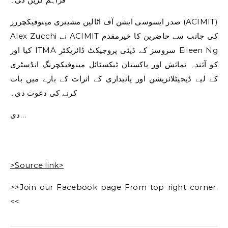
صدر ایسوسی ایشن آف اٹالین مشینری مینوفیکچررز (ACIMIT)
Alex Zucchi نے ACIMIT کی جانب سے حاضرین کا خیرمقدم
کیا اور ITMA سروسز کے ڈپٹی پروجیکٹ ڈائریکٹر Eileen Ng
کو آئندہ نمائش اور پاکستان ٹیکسٹائل مینوفیکچرنگ انڈسٹری
کے لیے ڈیجیٹلائزیشن اور پائیداری کے اثرات کے بارے میں بات
کرنے کی دعوت دی۔
دی…
>Source link>
>>Join our Facebook page From top right corner.
<<