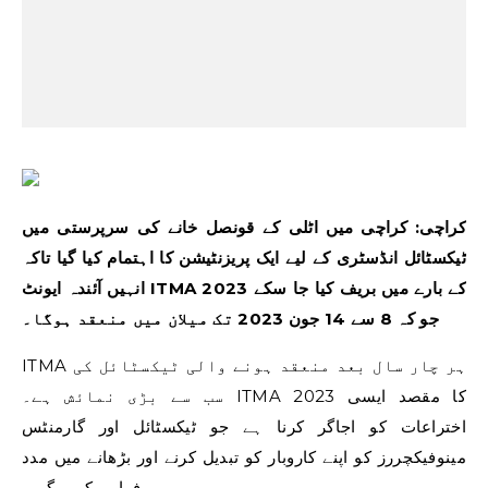
کراچی: کراچی میں اٹلی کے قونصل خانے کی سرپرستی میں
ٹیکسٹائل انڈسٹری کے لیے ایک پریزنٹیشن کا اہتمام کیا گیا تاکہ
انہیں آئندہ ایونٹ ITMA 2023 کے بارے میں بریف کیا جا سکے
جو کہ 8 سے 14 جون 2023 تک میلان میں منعقد ہوگا۔
ITMA ہر چار سال بعد منعقد ہونے والی ٹیکسٹائل کی
سب سے بڑی نمائش ہے۔ ITMA 2023 کا مقصد ایسی
اختراعات کو اجاگر کرنا ہے جو ٹیکسٹائل اور گارمنٹس
مینوفیکچررز کو اپنے کاروبار کو تبدیل کرنے اور بڑھانے میں مدد
فراہم کریں گی۔