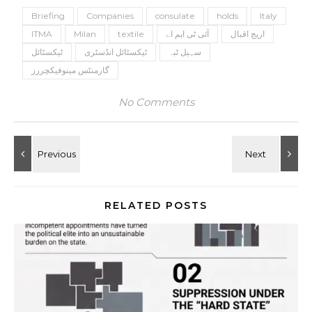
Briefing
Companies
consulate
holds
Italy
ITMA
Milan
textile
آئی ٹی ایم اے
اریج اقبال
سہیل ٹبہ
ٹیکسٹائل انڈسٹری
ٹیکسٹائل
گارمنٹس مینوفیکچررز
No Comments
RELATED POSTS