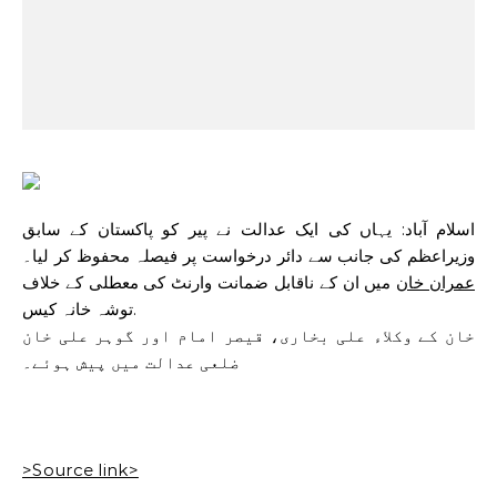
اسلام آباد: یہاں کی ایک عدالت نے پیر کو پاکستان کے سابق
وزیراعظم کی جانب سے دائر درخواست پر فیصلہ محفوظ کر لیا۔
عمران خان
میں ان کے ناقابل ضمانت وارنٹ کی معطلی کے خلاف
توشہ خانہ کیس
.
خان کے وکلاء علی بخاری، قیصر امام اور گوہر علی خان
ضلعی عدالت میں پیش ہوئے۔
>Source link>