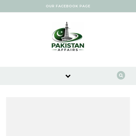
Skip to content
OUR FACEBOOK PAGE