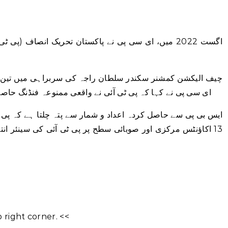
اگست 2022 میں، ای سی پی نے پاکستان تحریک انصاف (پی 
چیف الیکشن کمشنر سکندر سلطان راجہ کی سربراہی میں تین رکن
ای سی پی نے کہا کہ پی ٹی آئی نے واقعی ممنوعہ فنڈنگ ​​حاصل کی اور 13 بینک اکاؤنٹس کو
13 اکاؤنٹس مرکزی اور صوبائی سطح پر پی ٹی آئی کی سینئر انت
right corner. <<