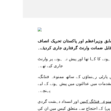
ابق وزیراعظم اور پاکستان تحریک انصاف
قابل ضمانت وارنٹ گرفتاری جاری کردیئے۔
بج کر 15 منٹ پر پیش ہونے کا کہا تھا اور پیش نہ ہونے پر وارنٹ
جاری کیے تھے۔
پارٹی رہنماؤں کے ساتھ ممنوعہ فنڈنگ،
قدمات میں عدالتوں میں پیش ہونے کے لیے
پہنچے۔
نوعہ فنڈنگ ​​کیس
اور انسداد دہشت گردی
پی) کے احتجاج سے متعلق کیس میں ان کی