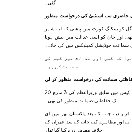
گئی۔
ی حاضری سے استثنیٰ کی درخواست منظور
منگل کو بینکنگ کورٹ میں پیشی کے لیے شہر
تھی اور خان کو اسی عدالت میں پیش ہونا
ی سماعت جوڈیشل کمپلیکس میں کی جائے۔
وا کہ کسی اور عدالت میں کیس کی
سماعت کی ہو۔
حفاظتی ضمانت کی درخواست منظور کر لی
20 فروری کو لاہور ہائی کورٹ (ایل ایچ سی) نے ای سی پی احتجاج کیس میں سابق وزیراعظم کی 3 مارچ
تک حفاظتی ضمانت منظور کی تھی۔
ار دیے جانے کے بعد پاکستان بھر میں ای
نے اور مظاہرے کیے جانے کے بعد عمران کے
خلاف مقدمہ درج کیا گیا تھا۔