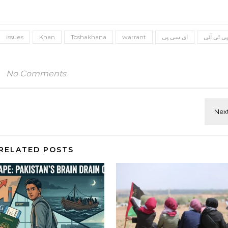
پی ٹی آئی
ای سی پی
warrant
Toshakhana
Khan
issues
No Comments
RELATED POSTS