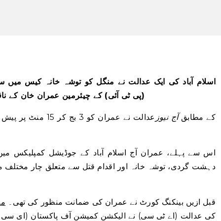
اسلام آباد کی ایک عدالت نے منگل کو توشہ خانہ کیس میں س
(پی ٹی آئی) کے چیئرمین عمران خان کے نا
کے مطابق
آج نیوز
عدالت نے عمران کو 3 
اس سے پہلے، عمران آج اسلام آباد کے جوڈیشل کمپلیکس میں 
دہشت گردی، توشہ خانہ اور اقدام قتل سے متعلق چار مختلف م
قبل ازیں بینکنگ کورٹ نے عمران کی ضمانت منظور کی تھی۔
مم
کی عدالت (اے ٹی سی) نے الیکشن کمیشن آف پاکستان (ای سی 