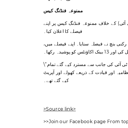
ممنوعہ فنڈنگ ​​کیس
ٹی آئی) کے خلاف ممنوعہ فنڈنگ ​​کیس پر اپنے
فیصلے کا اعلان کیا۔
ی بنچ نے فیصلہ سنایا۔ اپنے فیصلے میں،
 پوشیدہ رکھا۔
\”ایس بی پی سے حاصل کردہ اعداد و شمار سے پتہ چلتا ہے کہ پی ٹی آئی کی جانب سے مسترد کیے گئے تمام
ظامیہ اور قیادت کے ذریعے کھولے اور آپریٹ
کیے گئے تھے۔
>Source link>
>>Join our Facebook page From top 