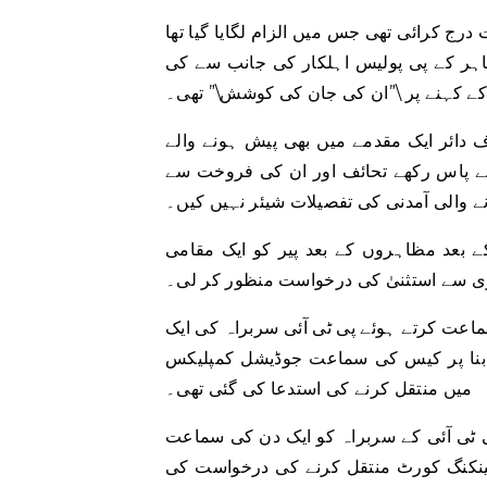
درج کرائی تھی جس میں الزام لگایا گیا تھا
سی پی کے باہر کے پی پولیس اہلکار کی جانب سے کی
کے کہنے پر \”ان کی جان کی کوشش\” تھی۔
دائر ایک مقدمے میں بھی پیش ہونے والے
پنے پاس رکھے تحائف اور ان کی فروخت سے
 والی آمدنی کی تفصیلات شیئر نہیں کیں۔
بعد مظاہروں کے بعد پیر کو ایک مقامی
ری سے استثنیٰ کی درخواست منظور کر لی۔
اعت کرتے ہوئے پی ٹی آئی سربراہ کی ایک
نا پر کیس کی سماعت جوڈیشل کمپلیکس
میں منتقل کرنے کی استدعا کی گئی تھی۔
ی ٹی آئی کے سربراہ کو ایک دن کی سماعت
بینکنگ کورٹ منتقل کرنے کی درخواست کی