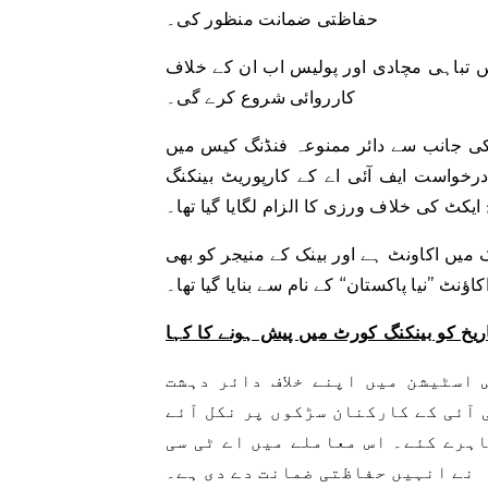
حفاظتی ضمانت منظور کی۔
 تباہی مچادی اور پولیس اب ان کے خلاف
کارروائی شروع کرے گی۔
ی جانب سے دائر ممنوعہ فنڈنگ ​​کیس میں
خواست ایف آئی اے کے کارپوریٹ بینکنگ
کٹ کی خلاف ورزی کا الزام لگایا گیا تھا۔
نک میں اکاونٹ ہے اور بینک کے منیجر کو بھی
ؤنٹ ’’نیا پاکستان‘‘ کے نام سے بنایا گیا تھا۔
انی پولیس اسٹیشن میں اپنے خلاف دائر دہشت
 آئی کے کارکنان سڑکوں پر نکل آئے
ہرے کئے۔ اس معاملے میں اے ٹی سی
نے انہیں حفاظتی ضمانت دے دی ہے۔