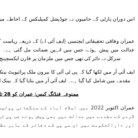
اس دوران پارٹی کے حامیوں نے جوڈیشل کمپلیکس کے احاطے میں
عمران وفاقی تحقیقاتی ایجنسی (ایف آئی اے) کے ذریعے ریاست ک
عدالت میں پیش ہوئے، جس میں انہیں ضمانت مل گئی ہے۔ در
سرکل نے دائر کی تھی جس میں ملزمان پر فارن ایکسچینج ای
ایف آئی آر میں لکھا گیا کہ پی ٹی آئی کا بیرون ملک پرائیویٹ بی
مقدمے میں شامل کیا گیا ہے۔ ایف آئی آر میں بتایا گیا کہ بینک اکا
ممنوعہ فنڈنگ ​​کیس: عمران کو 28 تاریخ کو بینکنگ کورٹ میں پیش ہونے کا کہا
عمران اکتوبر 2022 میں اسلام آباد کے سنگج
گردی کے مقدمے میں عدالت میں بھی پیش ہوئے جب پی ٹی
اور دارالحکومت میں ای سی پی کے دفاتر کے باہر مظا