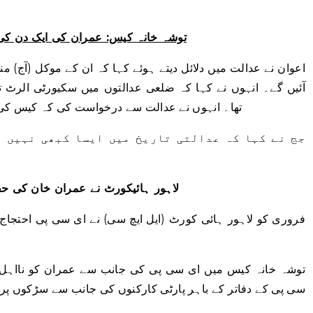
توشہ خانہ کیس: عمران کی ایک دن ک
اعوان نے عدالت میں دلائل دیتے ہوئے کہا کہ ان کے موکل (آج) 
آئیں گے۔ انہوں نے کہا کہ ضلعی عدالتوں میں سکیورٹی الرٹ 
تھا۔ انہوں نے عدالت سے درخواست کی کہ کیس ک
جج نے کہا کہ عدالتی تاریخ میں ایسا کبھی نہیں ہ
لاہور ہائیکورٹ نے عمران خان کی 
توشہ خانہ کیس میں ای سی پی کی جانب سے عمران کو نااہل قر
سی پی کے دفاتر کے باہر پارٹی کارکنوں کی جانب سے سڑکوں پر آ