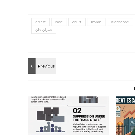
arrest
case
court
Imran
Islamabad
عمران خان