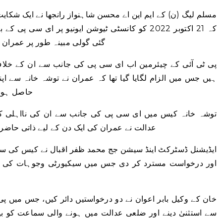
مسلم لیگ (ن) کے ایم این اے محسن شاہنواز رانجھا نے ایک شکایت 
کہ 21 اکتوبر 2022 کو کانسٹی ٹیوشن ایونیو پر ای 
گئی گولی مبینہ طور پر عمران 
پی ٹی آئی کے چیئرمین اب ای سی پی کی جانب سے ان کے خلاف 
ہیں جس میں الزام لگایا گیا تھا کہ عمران نے توشہ خانہ سے ا
حاصل ہونے
توشہ خانہ کیس میں ای سی پی کی جانب سے ان کی نااہلی کے 
عدالت نے عمران کی ایک دن کے لیے ذاتی حاض
ایڈیشنل ڈسٹرکٹ اینڈ سیشن جج محمد ظفر اقبال نے کیس کی سم
اور درخواست مسترد کر دی جس میں سیکیورٹی وجوہات کی ب
خان کے وکیل بابر اعوان نے دو درخواستیں دائر کیں، جس میں پ
سے استثنیٰ دینے اور ضلعی عدالت میں ہونے والی سماعت کو 