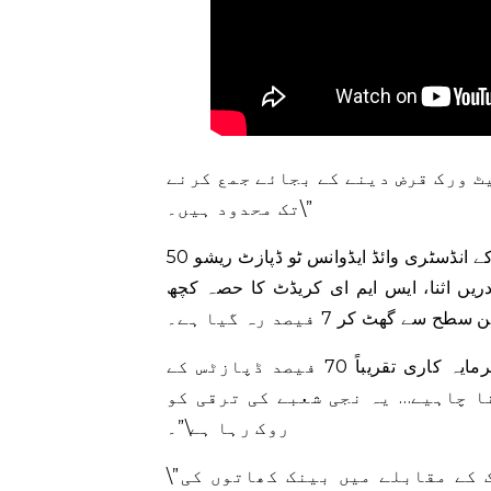
یٹ ورک قرض دینے کے بجائے جمع کرنے
تک محدود ہیں۔\”
50 فیصد سے کم کے انڈسٹری وائڈ ایڈوانس ٹو ڈپازٹ ریشو (ADR) کا حوالہ دیتے ہوئے، انہوں نے کہا کہ بینک
یں اثنا، ایس ایم ای کریڈٹ کا حصہ کچھ
خطرے سے پاک سرکاری سیکیورٹیز میں کمرشل بینکوں کی سرمایہ کاری تقریباً 70 فیصد ڈپازٹس کے
نا چاہیے… یہ نجی شعبے کی ترقی کو
روک رہا ہے\”۔
\”زرعی قرضوں کا حصہ جمود کا شکار ہے۔ پڑوسی ممالک کے مقابلے میں بینک کھاتوں کی