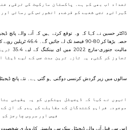
تعداد اب بھی کم ہے۔ پاکستان مارکیٹ کی ترقی، فن
گہرائی، نجی شعبے کو قرضے، انشورنس کی رسائی اور 
ڈاکٹر حسین نے کہا کہ وہ توقع کرتے ہیں کہ آنے والے پانچ ڈیجیٹ
حصہ بڑھا کر 80-90 فیصد 
مالیت جنوری
تجاوز کر گئی، یہ تازہ ترین مدت جس کے لیے ڈیٹا ا
انہوں نے کہا کہ ڈیجیٹل بینکوں کو یہ یقینی بنان
موجودہ فراہم کنندگان کے مقابلے کم ہے، کہ ان کے 
فیس اور سروس چارجز کم ہ
اس سے قبل آنے والے ڈیجیٹل بینک سے وابستہ کاروباری شخصیت ر