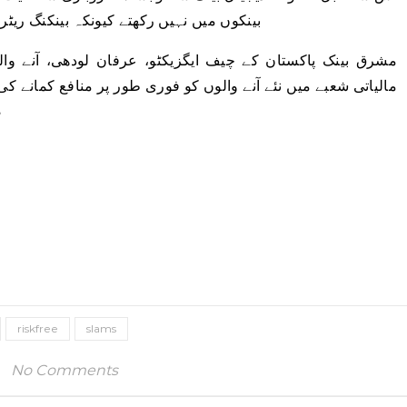
بینکوں میں نہیں رکھتے کیونکہ بینکنگ ریٹ
مشرق بینک پاکستان کے چیف ایگزیکٹو، عرفان لودھی، آنے وال
مالیاتی شعبے میں نئے آنے والوں کو فوری طور پر منافع کمانے 
ض
riskfree
slams
No Comments