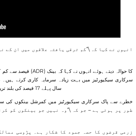
انہوں نے کہا کہ \”کم ترقی یافتہ علاقوں میں ان کے ن
سرکاری سیکیورٹیز میں بہت زیادہ سرمایہ کاری کرتے ہیں۔ در
سال پہلے 17 فیصد کی بلند ترین سطح سے گھٹ کر 7 فیصد رہ گیا ہے۔
طور پر ہوتی ہے – جو کہ \”وہ نہیں جو بینکوں کو کر