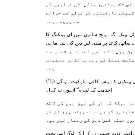
انس تک رسائی، مالیاتی اداروں کی
کیپٹل مارکیٹوں کی ترقی کے حوالے
سے پیچھے ہے۔
ل بینک اگلے پانچ سالوں میں ای بینکنگ کا
تک لے جائیں گے۔ 46.4 ٹریلین روپے کے ساتھ، کاغذ پر مبنی لین دین کی سہ ماہی
-مارچ 2022 میں ای بینکنگ کے لیے 35.4 ٹریلین روپے کے اسی اعداد و شمار سے
سٹیٹ بینک کی ویب سائٹ پر دستیاب
ہے۔
\”10 سالوں میں زیر گردش کرنسی دوگنی ہو گئی ہے۔ نئے پانچ ڈیجیٹل بینکوں کے پاس کافی مارکیٹ ہو گی
(خدمت کے لیے)،\” انہوں نے کہا۔
ا ہوگا کہ ان کی لین دین کی لاگت
صارفین کو زیادہ سہولت ہو، ان کی
وں جبکہ لین دین کی رفتار تیز ہو۔
اقمی ندیم حسین نے کہا کہ لوگ اپنی بچت