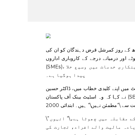
ھ کے روز کمرشل قرض دہندگان کو ان کی
ے اور درمیانے درجے کے کاروباری اداروں
(SMEs)، کم لاگت کے مکانات اور ذاتی مالیاتی شعبوں میں بینکاری خدمات میں وسیع خلا
پیدا ہوگیا ہے۔
سمٹ میں اپنے کلیدی خطاب میں، ڈاکٹر حسین
نے کہا کہ وہ اسٹیٹ بینک آف پاکستان (SBP) کے گورنر کے طور پر اپنے وقت سے بینکنگ سیکٹر میں ہونے
\”بینکنگ انڈسٹری کا حجم معیشت اور اس کے ساتھیوں کے مقابلہ میں چھوٹا ہے،\” انہوں
یادہ مالیت والے افراد، تجارت کی