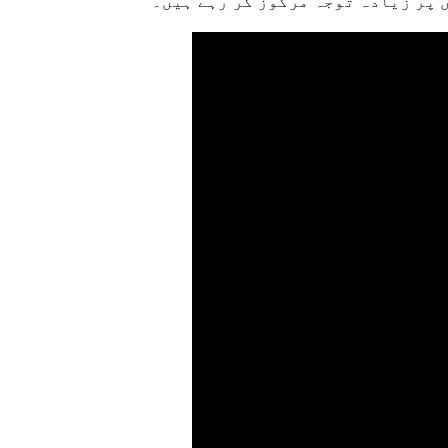
 پر زیادہ توجہ مرکوز کر رہے ہیں۔