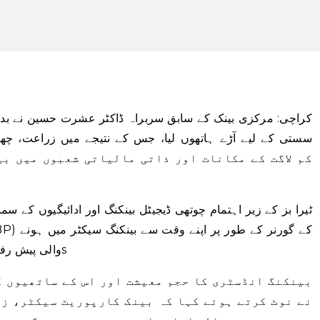
کراچی: مرکزی بینک کے سابق سربراہ ڈاکٹر عشرت حسین نے بد
سستی کے لیے آڑے ہاتھوں لیا، جس کے نتیجے میں زراعت، چھوٹ
ٹیرا بز کے زیر اہتمام چوتھی ڈیجیٹل بینکنگ اور ادائیگیوں کے 
والی پیش رفت سے \”مطمئن نہیں\” ہیں۔ ابتدائی 2000s
نے نوٹ کرتے ہوئے کہا کہ بینک کارپوریٹ سیکٹر، ز