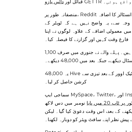
قبائل اور
دائیں بازو
منصفانہ طور پر، Reddit اب بھی ایک بہت بڑی ایپ ہے، جس نے جنوری میں 4.2 ملین نئے انسٹالز کا اضافہ
4. ملین سے کم تھا۔ اس وجہ سے، یہ واضح نہیں ہے کہ ٹویٹر کے
 میں معمولی اضافے کے علاوہ لوگوں نے اپنا
فارغ وقت کہیں اور گزارنے کا فیصلہ کیا۔
ٹرائبل اور جی ای ٹی ٹی آر، اس دوران، ساتھ ساتھ نہیں چل رہے ہیں۔ پہلے والے نے جنوری میں صرف 1,100
ل دیکھے، جبکہ بعد میں 48,000 دیکھے۔
یہ 48,000 Hive سے کہیں زیادہ ہے، ایک اور ٹویٹر متبادل جس نے مسک کے ٹویٹر ٹیک اوور کے بعد تیزی سے
کرشن حاصل کر لیا۔
سماجی ایپ MySpace، Twitter، اور Instagram کے درمیان زیادہ سے زیادہ ایک کراس ہے اور نوجوان
پ 20 میں پایا
نومبر میں دس لاکھ
یش نظر اپنے سافٹ ویئر کو دوبارہ لکھنا۔