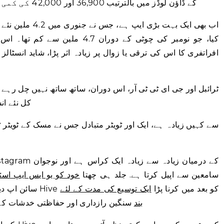
GETTR کے ڈاؤن لوڈز میں بالترتیب 36,900 اور 42,000 کی کمی واقع ہوئی۔
کیا، جو نومبر کی چوٹی کے دوران 7
افراتفری کا اس کی ترقی یا زوال پر زیادہ اثر پڑا، شاید انسٹالز
کل نئے انسٹا
سامعین سے اپیل کرتا ہے. جلد ہی چھتا
خود کو یو ایس ایپ اسٹور پر ٹا
سائن اپ دیکھنے کے بعد، اس وقت دعویٰ کیا گیا۔ لیکن Hive کو بعد میں کرنا پڑا
ایک توسیع کی مدت کے لئے
بند
سنگین رازداری اور حفاظتی خدشات کے پ