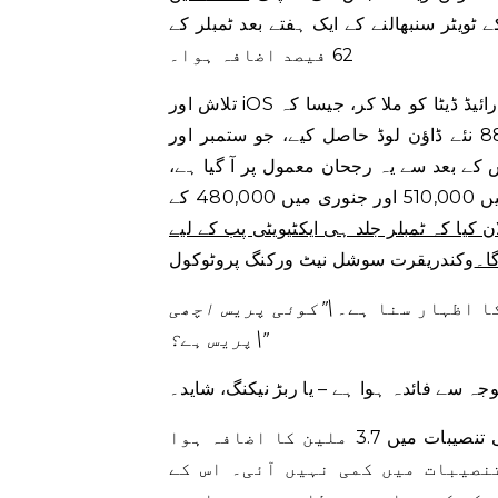
ر سنبھالنے کے ایک ہفتے بعد ٹمبلر کے iOS ڈاؤن لوڈز میں
62 فیصد اضافہ ہوا۔
تلاش اور iOS اور اینڈرائیڈ ڈیٹا کو ملا کر، جیسا کہ data.ai کے اعداد و شمار کرتے ہیں، یقینی طور پر نومبر
میں ایک جھٹکا دیکھنے کو ملے گا۔ ٹمبلر نے نومبر میں 880,000 نئے ڈاؤن لوڈ حاصل کیے، جو ستمبر اور
ور 500,000 سے زیادہ تھے۔ اس کے بعد سے یہ رجحان معمول پر آ گیا ہے،
اگرچہ ٹمبلر اب بھی پہلے کی بنیاد سے تھوڑا زیادہ ہے، دسمبر میں 510,000 اور جنوری میں 480,000 کے
ن کیا کہ ٹمبلر جلد ہی ایکٹیویٹی پب کے لیے
ا۔
کا اظہار سنا ہے۔
\”کوئی پریس اچھی
پریس ہے؟\”
وجہ سے فائدہ ہوا ہے – یا ربڑ نیکنگ، شاید۔
ستمبر 2022 کے مقابلے جنوری میں دنیا بھر میں موبائل ایپ کی تنصیبات میں 3.7 ملین کا اضافہ ہوا
نصیبات میں کمی نہیں آئی۔ اس کے