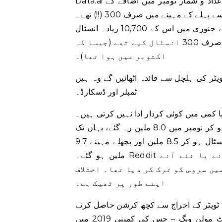
Data.ai کے اعداد و شمار نومبر میں اضافے کے Hive کے دعووں کی حمایت کرتے نظر آتے ہیں، تاہم، اس
مہینے میں 1.1 ملین نئے انسٹال دیکھنے میں آئے، جو اس سے پہلے کے مہینے میں صرف 300 (!!) تھے۔ Hive اب
بھی بڑھ رہا ہے، اگرچہ صرف تھوڑا سا. ستمبر 2022 کے مقابلے جنوری میں اس کے 10,700 زیادہ انسٹال
تھے – لیکن یہ صرف اس وجہ سے ہے کہ اس مہینے میں اس نے صرف 300 انسٹال کیے تھے (جیسا کہ
اکتوبر میں ہوا تھا)۔
یٹر کی ہلچل سے فائدہ اٹھائیں گے وہ ہیں
ٹمبلر اور ڈسکارڈ۔
یا کمی میں کوئی کردار ادا نہیں کرتی ہیں۔
درحقیقت، ڈسکارڈ انسٹال اکتوبر 2022 میں 8.3 ملین سے کم ہو کر نومبر میں 8.0 ملین رہ گئے، یہاں تک
کہ دیگر ایپس عروج پر تھیں۔ اس کے بعد دسمبر میں دوبارہ انسٹال ہو کر 8.5 ملین اور پچھلے مہینے 9.7
ملین ہو گئے۔ Reddit کی طرح، یہ تحریک یا تو ٹویٹر کے اخراج سے ٹکرانے یا نئے آنے
یں سروس کو ترک کر دیا تھا۔ اختلاف
اپنے طور پر ٹھیک ہے۔
د ٹویٹر کے اخراج سے کچھ کرشن حاصل کرنے
یٹ مولن ویگ – جس کی کمپنی
2019 میں Verizon سے Tumblr