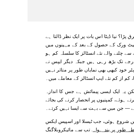
 پڑا؟ نیا ڈیٹا اس بات پر ایک نظر ڈالتا ہے
 حصول کے بعد کے مہینوں میں \”Twitter متبادلات\”
 چلنے والے نئے انسٹالز کا سلسلہ کم ہو
رجے تک بڑھ رہی ہیں جبکہ دیگر ایپس نے
ر خود کبھی بھی نمایاں طور پر متاثر نہیں
، کم از کم نئے ایپ انسٹالز کے معاملے میں۔
کن یہ ایک ایسی پیمائش ہے جس کا اندازہ
رتے ہوئے، کمپنیوں پر انحصار کرنے کی بجائے
یے — جن میں سے بہت سے ایسا نہیں کرتے۔
میں شروع ہوئی، جب ٹیسلا اور اسپیس ایکس
. تب سے مائیکروبلاگنگ