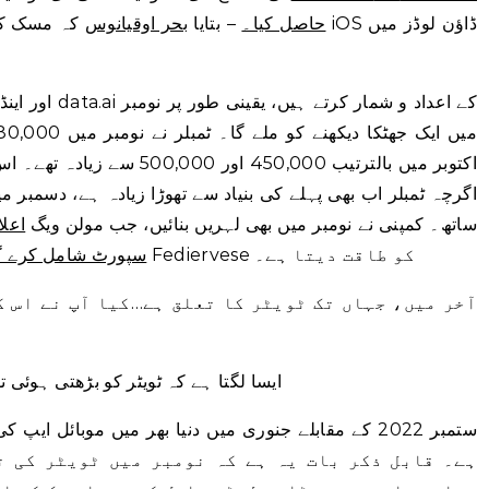
حاصل کیا۔
– بتایا
بحر اوقیانوس
کہ مسک کے ٹویٹ
اکتوبر میں بالترتیب 450,000 ا
ساتھ۔ کمپنی نے نومبر میں بھی لہریں بنائیں، جب مولن ویگ
اعلا
وکندریقرت سوشل نیٹ ورکنگ پروٹوکول Fediervese کو طاقت دیتا ہے۔
سپورٹ شامل کرے گ
آخر میں، جہاں تک ٹویٹر کا تعلق ہے…کیا آپ نے اس 
ایسا لگتا ہے کہ ٹویٹر کو بڑھتی ہوئی ت
ہے۔ قابل ذکر بات یہ ہے کہ نومبر میں ٹویٹر کی ت