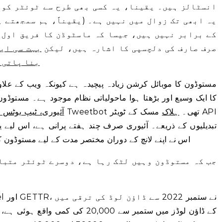
انسٹالز ہیں۔ یقینا، یہ کسی بھی طرح سے ٹوئٹر کو 
یہ ابھی تک زوال میں نہیں ہے۔ (یقیناً، ہم سمجھتے 
کے برابر نہیں ہیں، جیسا کہ ماسٹوڈن کا فریق اول 
صرف صارف کی دلچسپی کا اشارہ ہیں، لیکن
بہت سی ایپ
بنا پاتی 
مستوڈون کا موبائل کرشن زیادہ پیچیدہ ہے کیونکہ ویب کے علاو
کا ایک وسیع اور بڑھتا ہوا ماحولیاتی نظام موجود ہے۔ مستوڈو
جس کی ٹویٹر ایپ Tweetbot تھی۔
ہلاک
مسک کے ٹویٹر API
آئیوری، ٹیپ بوٹس س
تبدیلیوں کے ذریعے۔ آئیوری صرف چند ہفتے پرانی ہے، اس لیے ی
اس نے اپنے لانچ کے دوران مختصر مدت کے لیے مستوڈون کے
جب کہ مستوڈون وہیں لٹک رہا ہے، دوسرے ٹوئٹر متباد
کمی دیکھی ہے۔ Reddit کے ڈاؤن لوڈز میں ستمبر سے 20,000 کی کمی واقع ہوئی ہے، جبکہ