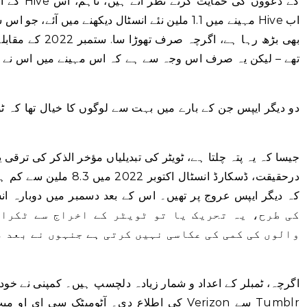
دو دیگر ایپس جن کے بارے میں بہت سے لوگوں کا خیال تھا کہ ٹو
جیسا کہ یہ پتہ چلتا ہے، ٹویٹر کی تبدیلیاں مؤخر الذکر کی ترقی 
والوں کی کمی کی عکاسی نہیں کرتی ہے جنہوں نے بعد م
اگرچہ، ٹمبلر کے اعداد و شمار زیادہ دلچسپ ہیں۔ کمپنی نے خو
کی اطلاع دی۔ آٹومیٹک سی ای او م