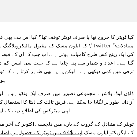
کیا ٹویٹر کا خروج تھا یا صرف ٹویٹر توقف تھا؟ کیا اس سے بھی فرق
کہ ایلون مسک کے مقبول مائیکروبلاگنگ نیٹ ورک کے
کی ایک رینج کس طرح کامیاب ہوئی ہے، اب جب کہ ان کے قبضے سے
گیا ہے۔ اعداد و شمار سے پتہ چلتا ہے کہ بہت سی ایپس کم د
ترقی میں کمی دیکھی ہے۔ لیکن یہ یہ بھی ظاہر کرتا ہے کہ ٹویٹ
ہوا
ڈاؤن لوڈ، بلاشبہ، مجموعی تصویر میں صرف ایک ونڈو ہیں۔ لی
آزادانہ طور پر لگایا جا سکتا ہے، فریق ثالث کے ڈیٹا کا استعمال ک
اپنی میٹرکس کی اطلاع دینے کے ل
ٹویٹر کے متبادل کے گروپ کے بارے میں دلچسپی اکتوبر کے آخر 
کے ایگزیکٹو ایلون مسک
اپنے $44 بلین ٹویٹر کے حصول پر باضابطہ طور پر بند ہوا۔