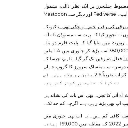
مضبوط چیلنجرز پر ایک نظر ڈالی، بشمول
 سے منسلک ایپ۔
ترقی کی رفتار ختم ہو چکی تھی۔
، کیونکہ
ہے۔ انہوں نے تجویز کیا کہ بہت سے مستوڈن نئے آنے
رپورٹ میں بتایا گیا کہ پلیٹ فارم دو ماہ
میں بڑھ کر 2.5 ملین ماہانہ فعال صارفین تک پہنچ گیا، جو کہ 380,000 سے بڑھ کر جنوری میں 1.4 ملین
فعال صارفین تک گر گیا۔ تاہم، جیسا کہ
سلک سرورز کا گروپ جہاں Mastodon کے ساتھ دیگر ایپس رہتی ہیں
— مسک سے پہلے کے دور میں 600,000 فعال صارفین سے بڑھ کر اب تقریباً 2.6 ملین ہو چکے ہیں۔ اس
نے کہا کہ شاید ہی کوئی کمی ہو۔
 ڈاٹ اے آئی کا تجزیہ بھی اس بات کی نشاندہی
یپ اب بھی بڑھ رہی ہے، اگرچہ کم حد تک۔
ن لوڈز کی چوٹی سے کافی کم ہیں۔ یہ اب بھی جنوری میں
180,000 نئے انسٹالز حاصل کرنے میں کامیاب رہا – جو کہ ستمبر 2022 کے مقابلے میں 169,000 زیادہ