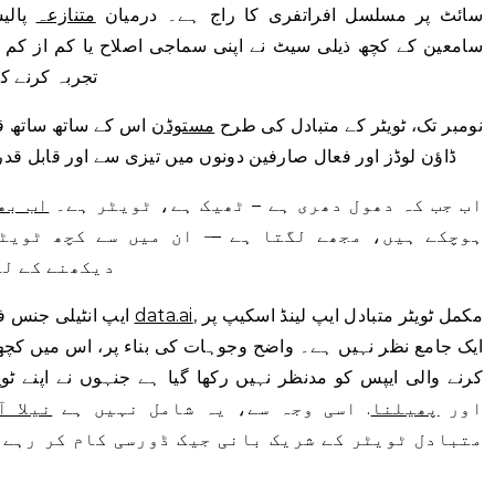
سائٹ پر مسلسل افراتفری کا راج ہے۔ درمیان
متنازعہ
پالی
سامعین کے کچھ ذیلی سیٹ نے اپنی سماجی اصلاح یا کم از کم 
تجربہ کرنے ک
نومبر تک، ٹویٹر کے متبادل کی طرح
مستوڈن
اس کے ساتھ ساتھ قا
ڈاؤن لوڈز اور فعال صارفین دونوں میں تیزی سے اور قابل قدر
اب جب کہ دھول دھری ہے – ٹھیک ہے، ٹویٹر ہے۔
اب بھ
ہوچکے ہیں، مجھے لگتا ہے –
–
ان میں سے کچھ ٹویٹر
دیکھنے کے لی
, مکمل ٹویٹر متبادل ایپ لینڈ اسکیپ پر
data.ai
ایپ انٹیلی جنس فرم کے ذریعہ ٹیک کرنچ کے لیے تیار کردہ ڈیٹا
ایک جامع نظر نہیں ہے۔ واضح وجوہات کی بناء پر، اس میں کچھ
کرنے والی ایپس کو مدنظر نہیں رکھا گیا ہے جنہوں نے اپنے ٹوی
، T2، اور
پھیلنا
. اسی وجہ سے، یہ شامل نہیں ہے
نیلا آ
متبادل ٹویٹر کے شریک بانی جیک ڈورسی کام کر رہے 