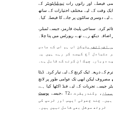
سی فیصلے اور راتوں رات
تبدیلیاں
ٹویٹر کے
ایک وقت کے لیے مختلف اختیارات کے ساتھ
ے لیے دوسری سائٹوں پر جانے کا فیصلہ کیا۔
ئم کردہ سماجی پلیٹ فارمز، جیسے ٹمبلر،
 اضافہ دیکھ رہے تھے، رپورٹس میں پتا چلا۔
ی افراتفری
لیکن اب ہم اس کے عادی
 متبادل آج کیسے کر رہے ہیں یہ
ے دوبارہ چیک ان کرنے کے قابل ہے۔
 مصروف لیکن ابھی تک عوامی طور پر لانچ
ٹر جیسے تجربات کے لیے فنڈ اکٹھا کیا ہے،
سمان
، وکندریقرت
جیسے
پوسٹ
ہیں۔ چند چھوٹی ایپس اور ٹرمپ کی
ٹروتھ سوشل بھی شامل نہیں ہیں۔