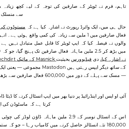
تاہم، فرم نے ٹویٹر کے صارفین کی توجہ کے لیے کچھ زیادہ 
Mastodon اور دیگر سے Fediverse
حال ہی میں، ایک وائرڈ رپورٹ نے اشارہ کیا ہے کہ
مستوڈون کی 
فعال صارفین میں 1 ملین سے زیادہ کی کمی واقع ہوئی 
والوں نے فیصلہ کیا کہ ایپ ٹویٹر کا قابل عمل متبادل نہیں ہے۔ 
Techdirt کے مائیک Masnick نے اشارہ کیا،
دی
فیڈیوورس
بحیثیت
مجموعی — یعنی ایک دوسرے سے من
آئی او ایس اور اینڈرائیڈ پر دنیا بھر میں ایپ انسٹال کرنے کا ڈیٹا
کرتا ہے کہ ماسٹوڈن کی ا
اس کے انسٹال نومبر کے 2.9 ملین ماہانہ ڈاؤ