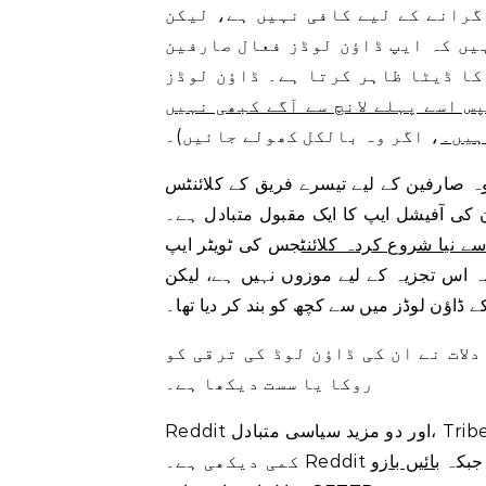
گرانے کے لیے کافی نہیں ہے، لیکن
ہیں کہ ایپ ڈاؤن لوڈز فعال صارفین
کا ڈیٹا ظاہر کرتا ہے۔ ڈاؤن لوڈز
س اسے پہلے لانچ سے آگے کبھی نہیں
ہیں۔
، اگر وہ بالکل کھولے جائیں)۔
ہ صارفین کے لیے تیسرے فریق کے کلائنٹس
ن کی آفیشل ایپ کا ایک مقبول متبادل ہے۔
ے نیا شروع کردہ کلائنٹ
ہ اس تجزیہ کے لیے موزوں نہیں ہے، لیکن
 ڈاؤن لوڈز میں سے کچھ کو بند کر دیا تھا۔
لات نے ان کی ڈاؤن لوڈ کی ترقی کو
روکا یا سست دیکھا ہے۔
Reddit اور دو مزید سیاسی متبادل، Tribel اور GETTR، نے ستمبر 2022 سے ڈاؤن لوڈ کی ترقی میں
بائیں بازو