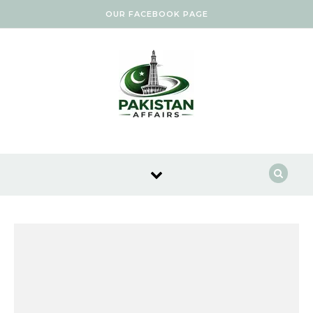
Skip to content
OUR FACEBOOK PAGE