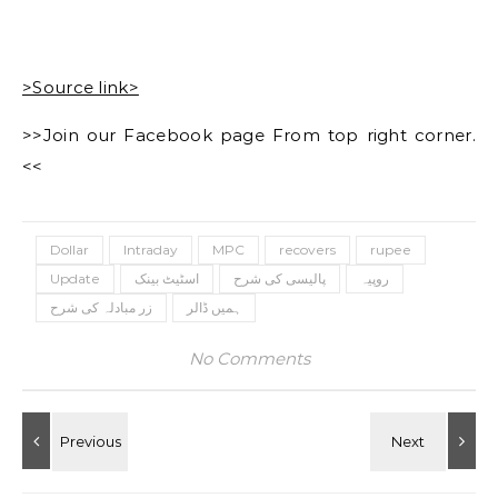
>Source link>
>>Join our Facebook page From top right corner.
<<
Dollar
Intraday
MPC
recovers
rupee
روپیہ
پالیسی کی شرح
اسٹیٹ بینک
Update
ہمیں ڈالر
زر مبادلہ کی شرح
No Comments