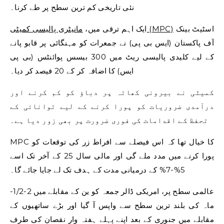
نئی تاریخی کم ترین سطح پر طے کرنا۔
اسٹیٹ بینک
مانیٹری پالیسی کمیٹی (MPC)
ایک اہم ترقی میں،
آف پاکستان (ایس بی پی) نے جمعرات کو مہنگائی پر قابو پانے
کے لیے کلیدی پالیسی ریٹ میں 300 بیسس پوائنٹس (بی پی
ایس) کا اضافہ کر کے 20 فیصد کر دیا۔
کمیٹی نے بیرونی کھاتہ پر دباؤ کو کم کرنے اور
درآمدی ضروریات کو پورا کرنے کے لیے توانائی کے
تحفظ کے اقدامات کی فوری ضرورت پر بھی زور دیا ہے۔
MPC کا خیال تھا کہ اس فیصلے سے افراط زر کی توقعات کو
پورا کرنے میں مدد ملے گی اور مالی سال 25 کے آخر تک اسے
5%-7% کے درمیانی مدت کے ہدف تک لے جایا جائے گا۔
عالمی سطح پر، امریکی ڈالر جمعہ کو ین کے مقابلے میں 2-1/2-
ماہ کی بلند ترین سطح سے واپس آ گیا اور بڑے ساتھیوں کے
مقابلے میں جنوری کے بعد اپنے پہلے ہفتہ وار نقصان کی طرف