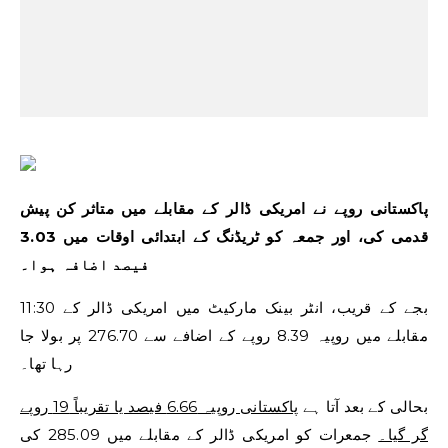
پاکستانی روپے نے امریکی ڈالر کے مقابلے میں متاثر کن پیش
قدمی کی، اور جمعہ کو ٹریڈنگ کے ابتدائی اوقات میں 3.03
فیصد اضافہ ہوا۔
11:30 بجے کے قریب، انٹر بینک مارکیٹ میں امریکی ڈالر کے
مقابلے میں روپیہ 8.39 روپے کے اضافے سے 276.70 پر بولا جا
رہا تھا۔
بحالی کے بعد آتا ہے
پاکستانی روپیہ 6.66 فیصد یا تقریباً 19 روپے
گر گیا۔
جمعرات کو امریکی ڈالر کے مقابلے میں 285.09 کی