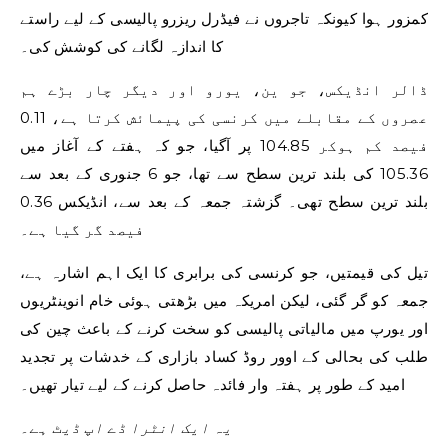
کمزور ہوا کیونکہ تاجروں نے فیڈرل ریزرو پالیسی کے لیے راستے
کا اندازہ لگانے کی کوشش کی۔
ڈالر انڈیکس، جو ین، یورو اور دیگر چار بڑے ہم
عصروں کے مقابلے میں کرنسی کی پیمائش کرتا ہے، 0.11
فیصد کم ہوکر 104.85 پر آگیا، جو کہ ہفتے کے آغاز میں
105.36 کی بلند ترین سطح سے تھا، جو 6 جنوری کے بعد سے
بلند ترین سطح تھی۔ گزشتہ جمعہ کے بعد سے، انڈیکس 0.36
فیصد گر گیا ہے۔
تیل کی قیمتیں، جو کرنسی کی برابری کا ایک اہم اشارہ ہے،
جمعہ کو گر گئی، لیکن امریکہ میں بڑھتی ہوئی خام انوینٹریوں
اور یورپ میں مالیاتی پالیسی کو سخت کرنے کے باعث چین کی
طلب کی بحالی کے اوور روڈ کساد بازاری کے خدشات پر تجدید
امید کے طور پر ہفتہ وار فائدہ حاصل کرنے کے لیے تیار تھیں۔
یہ ایک انٹرا ڈے اپ ڈیٹ ہے۔