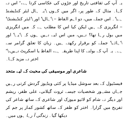
یہ آپ کی ثقافتی تاریخ اور جڑوں کی عکاسی کرتا ہے،‘‘ اس نے
کہا۔ مثال کے طور پر، اگر میں کہوں \’یہ ہال ایئر کنڈیشنڈ
ہے\’۔ اس جملے میں، دو اہم الفاظ – \’ہال\’ اور \’ایئر کنڈیشنڈ\’
– انگریزی کے ہیں لیکن کیا اس کا مطلب ہے کہ میں انگریزی
میں بول رہا تھا؟ نہیں، میں اس لیے نہیں ہوں کہ \’یہ\’ اور
\’ہائے\’ جملے کو برقرار رکھتے ہیں۔ زبان کا تعلق گرامر سے
ہے۔ یہ آپ کے بولنے کا اپنا طریقہ ہے، الفاظ یا اسکرپٹ نہیں،\”
اختر نے مزید کہا۔
شاعری اور موسیقی کی محبت کے لیے متحد
فیسٹیول کے بعد سوشل میڈیا پر کئی ویڈیوز گردش کرتی رہیں
جہاں مشہور شخصیات جیسے ثروت گیلانی، علی ظفر، ریشم
اور دیگر نے شام کو لائیو میوزک اور شاعری کے ساتھ شاعر کی
تفریح ​​میں گزارا۔ اختر کو ظفر کے ساتھ کشور کمار پر جم کر
دیکھا گیا۔
زندگی آ رہا ہوں میں۔