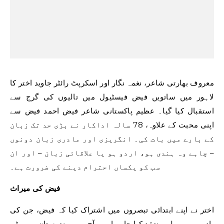
معروف بھارتی شاعر، نغمہ نگار اور اسکرپٹ رائٹر جاوید اختر کا
لاہور میں ساتویں فیض فیسٹیول میں تالیوں کی گرج سے
استقبال کیا گیا۔ عظیم پاکستانی شاعر فیض احمد فیض سے
اپنی محبت کے علاوہ، 78 سالہ اداکار نے بڑی حد تک زبان
کے بارے میں بات کی۔ انگریزی اور مادری زبان دونوں
– چاہے وہ ہندی ہو، اردو ہو یا علاقائی زبان – اور ان
سب کو یکساں احترام دینے کی ضرورت ہے۔
فیض کی میراث
اختر نے اپنے ابتدائی تبصروں میں اشتراک کیا کہ فیض، جن کی
یاد میں یہ میلہ منعقد کیا جا رہا ہے، آج بھی ہندوستان میں بڑے