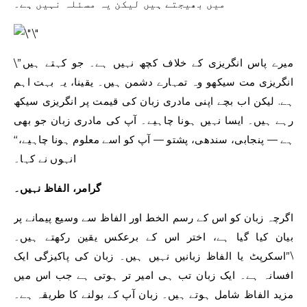
میں بھیجتے ہیں لیکن یہ مسئلہ نہیں ہے۔
\”میرے پاس انگریزی کے خلاف کچھ نہیں ہے۔ جو کہتے ہیں
انگریزی مت سیکھو وہ تمہارے دشمن ہیں۔ یقینا، یہ بہت اہم
ہے. لیکن اب بچے اپنی مادری زبان کی قیمت پر انگریزی سیکھ
رہے ہیں۔ ایسا نہیں ہونا چاہیے۔ آپ کی مادری زبان جو بھی
ہے — پنجابی، سندھی، پشتو — آپ کو اسے معلوم ہونا چاہیے،‘‘
انہوں نے کہا۔
گرامر، الفاظ نہیں۔
اگرچہ زبان کو اس کے رسم الخط اور الفاظ سے وسیع پیمانے پر
بیان کیا گیا ہے، اختر اس کے برعکس یقین رکھتے ہیں۔
\”اسکرپٹ یا الفاظ زبانیں نہیں ہیں۔ زبان کی پاکیزگی ایک
افسانہ ہے۔ ایک زبان تب ہی امیر تر ہوتی ہے جب اس میں
مزید الفاظ شامل ہوتے ہیں۔ زبان آپ کے بولنے کا طریقہ ہے۔