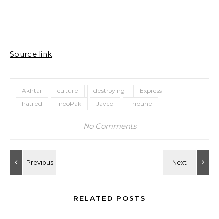
Source link
Akhtar
culture
destroying
Express
hatred
IndoPak
Javed
Tribune
No Comments
RELATED POSTS