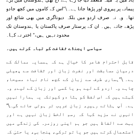
پیمانے پر پیروی اور پڑھا جاتا ہے۔ \”اس کے کاموں میں کچھ جادو
تھا۔ وہ نہ صرف اردو میں بلکہ دیوناگری میں بھی شائع اور
پڑھے جاتے ہیں۔ ان کے پرستار صرف پاکستان یا ہندوستان تک
محدود نہیں ہیں،” اختر نے کہا۔
سیاسی ایجنڈے ثقافت کو تباہ کرتے ہیں۔
قابل احترام شاعر کا خیال ہے کہ ہمسایہ ممالک کے
درمیان مسابقت اور نفرت زبان اور ثقافت سے پھیلی
ہے۔ \”ہماری طرف سے زبان کے کچھ نام نہاد مسیحا،
چاہے وہ اردو کے لیے ہو یا کسی اور زبان کے لیے، وہ
کہتے ہیں کہ اس لفظ کو ہٹا دو کیونکہ یہ ہمارا نہیں
ہے۔ آپ ہٹاتے رہیں، زبان غریب تر ہوتی جائے گی۔\”
انہوں نے مزید کہا کہ رسم الخط زبان نہیں ہے اور
بہت سے الفاظ ہیں جو ہم اپنی روزمرہ کی زندگی میں
استعمال کرتے ہیں جو یا تو ترکی، پنجابی، یا حتیٰ کہ