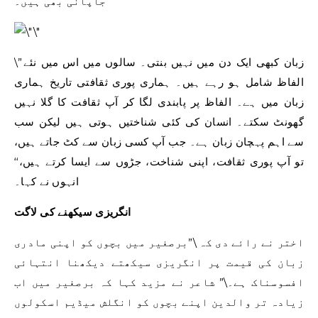
جاپانی بھی ہیں۔
\”زبان کبھی ایک دن میں نہیں بنتی۔ سالوں میں اس میں نئے
الفاظ شامل ہو رہے ہیں۔ ہماری پوری ثقافتی تاریخ ہماری
زبان میں ہے۔ الفاظ پر پابندی لگا کر آپ ثقافت کا گلا نہیں
گھونٹ سکتے۔ انسان کی کئی شناختیں ہوتی ہیں لیکن سب
سے اہم پہچان زبان ہے۔ جب آپ کسی زبان سے کٹ جاتے ہیں،
تو آپ پوری ثقافت، اپنی شناخت، جڑوں سے ایسا کرتے ہیں،‘‘
انہوں نے کہا۔
انگریزی سیکھنے کی لاگت
اختر نے رائے دی کہ \”برصغیر میں بچوں کو اپنی مادری
زبان کی قیمت پر انگریزی سیکھتے دیکھنا انتہائی
افسوسناک ہے۔\” شاعر نے مزید کہا کہ برصغیر میں اب
زیادہ تر والدین اپنے بچوں کو انگلش میڈیم اسکولوں