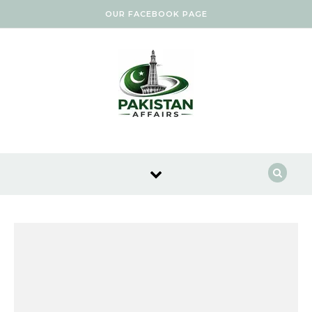
Skip to content
OUR FACEBOOK PAGE