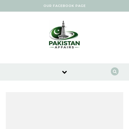
Skip to content
OUR FACEBOOK PAGE