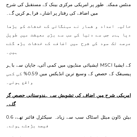
منٹس ممکنہ طور پر امریکی مرکزی بینک کے مستقبل کی شرح
میں اضافے کی رفتار پر اشارے فراہم کریں گے۔
حالیہ اعداد و شمار نے مہنگائی کے خدشات کو بڑھا
دیا ہے، جس سے دنیا کی سب سے بڑی معیشت میں طویل
عرصے تک سود کی شرح میں اضافے کے خدشات بڑھ گئے
ہیں۔
ایشیائی منڈیوں میں کمی آئی، جاپان سے باہر MSCI کے ایشیا
پیسیفک کے حصص کے وسیع ترین انڈیکس میں 0.59% کی کمی
واقع ہوئی۔
امریکی شرح میں اضافے کی تشویش سے ہندوستانی حصص گر
گئے۔
بیٹن ڈاون میٹل اسٹاک سب سے زیادہ سیکٹرل فائنر تھے، 0.6
فیصد بڑھتے ہوئے۔