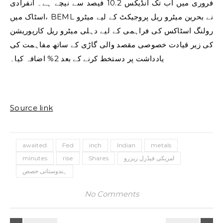
فروری میں اب تک انڈیکس 10.2 فیصد سے نیچے ہے۔ انفرادی
اسٹاک میں، BEML نے بحرین میٹرو ریل پروجیکٹ کے لیے میٹرو
رولنگ اسٹاکس کی فراہمی کے لیے دہلی میٹرو ریل کارپوریشن
کی زیر قیادت خصوصی مقصد والی گاڑی کے ساتھ مفاہمت کی
یادداشت پر دستخط کرنے کے بعد 2% اضافہ کیا۔
Source link
awaited
Fed
inch
Indian
metals
امریکی فیڈرل ریزرو
Shares
rise
minutes
ہندوستانی حصص
No Comments