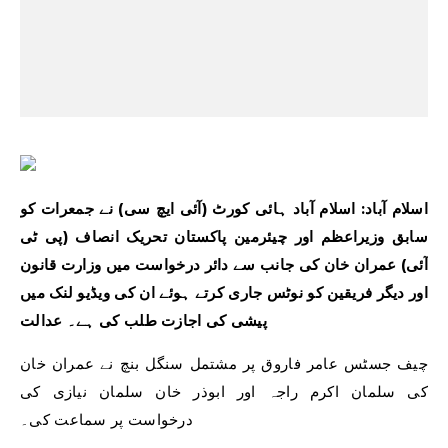
اسلام آباد: اسلام آباد ہائی کورٹ (آئی ایچ سی) نے جمعرات کو
سابق وزیراعظم اور چیئرمین پاکستان تحریک انصاف (پی ٹی
آئی) عمران خان کی جانب سے دائر درخواست میں وزارت قانون
اور دیگر فریقین کو نوٹس جاری کرتے ہوئے ان کی ویڈیو لنک میں
پیشی کی اجازت طلب کی ہے۔ عدالت
چیف جسٹس عامر فاروق پر مشتمل سنگل بنچ نے عمران خان
کی سلمان اکرم راجہ اور ابوذر خان سلمان نیازی کی
درخواست پر سماعت کی۔