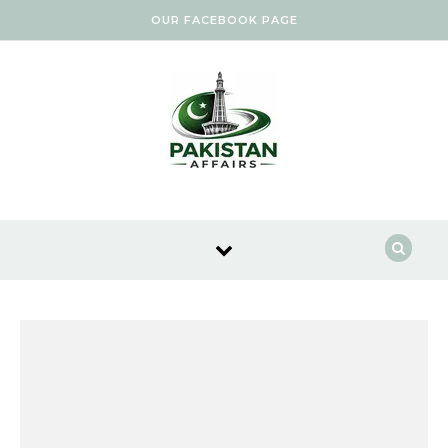
Skip to content
OUR FACEBOOK PAGE