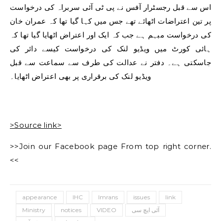
اس سے قبل رجسٹرار آفس نے پی ٹی آئی سربراہ کی درخواست
پر تین اعتراضات اٹھائے تھے جس میں کہا گیا تھا کہ عمران خان
کی درخواست مبہم ہے جب کہ ایک اور اعتراض اٹھایا گیا تھا کہ
ہائی کورٹ میں ویڈیو لنک کی درخواست کیسے دائر کی
جاسکتی ہے۔ دفتر نے عدالت کی طرف سے سماعت سے قبل
ویڈیو لنک کی برقراری پر بھی اعتراض اٹھایا۔
>Source link>
>>Join our Facebook page From top right corner.
<<
appearance
IHC
Imrans
issues
link
Ministry
notices
VIDEO
آئی ایچ سی