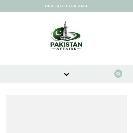
Skip to content
OUR FACEBOOK PAGE