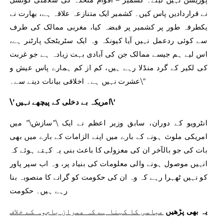
نے قراردادیں پاس کیں۔ کشمیر ایک متنازعہ علاقہ ہے، بھارت نے
یکطرفہ طور پر کشمیر پر قبضہ کیا، مغربی ممالک کی طرف
سے کوئی ردعمل نہیں آیا کیونکہ وہ ایک سٹریٹجک پارٹنر ہے،
اس لیے ہم جیسے ممالک جن کی آبادی بہت زیادہ ہے جو غربت
کی لکیر کے گرد منڈلا رہے ہیں، کم از کم ہمارے پاس عیش و
عشرت نہیں ہے۔ اخلاقی بیانات دینے سے۔\”
\’امریکہ بے دخلی کے پیچھے نہیں\’
انٹرویو کے دوران، سابق وزیر اعظم نے ایک \”سازش\” میں
امریکی ملوث ہونے کے بارے میں اپنے الزامات کے بارے میں بھی
بات کی جو بالآخر ان کی معزولی کا باعث بنی یہ کہتے ہوئے کہ
انہیں موصول ہونے والی معلومات کی بنیاد پر، وہ اب سپر پاور
کو نہیں ٹھہرا رہے کہ وہ ان کی حکومت کو گرانے کا منصوبہ بنا
رہے ہیں۔ حکومت
یہ بھی پڑھیں
عباسی کا کہنا ہے کہ عمران باجوہ کے خلاف