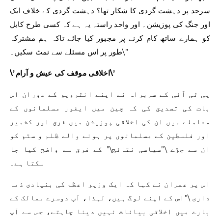
سرحد پر دہشت گردی کا شکار تھا؟ دہشت گردی کے خلاف ایک
اور جنگ کی پوزیشن۔ اور واحد راستہ یہ ہے کہ کسی طرح کابل
کو ہمارے ساتھ کام کرنے پر مجبور کیا جائے تاکہ ہم مشترکہ
طور پر اس مسئلے سے نمٹ سکیں۔\”
\’اخلاقی موقف کی عیش و آرام\’
پی ٹی آئی کے سربراہ نے اپنے انٹرویو کے دوران اس
بات کی تصدیق کی کہ چین میں ایغور مسلمانوں کے
معاملے میں ان کی اخلاقی پوزیشن میں فرق اور کشمیر
اور فلسطین کے مسلمانوں پر ہونے والے ظلم و ستم کو
ان سے جڑے \”سیاسی نتائج\” کے فرق سے واضح کیا جا
سکتا ہے۔
اس پر عمران نے کہا کہ ایک وزیر اعظم کی بنیادی ذمہ
داری \”اس کے اپنے لوگ ہیں، لہذا، آپ دوسرے ممالک کے
بارے میں اخلاقی بیانات نہیں دینا چاہتے، جس سے آپ