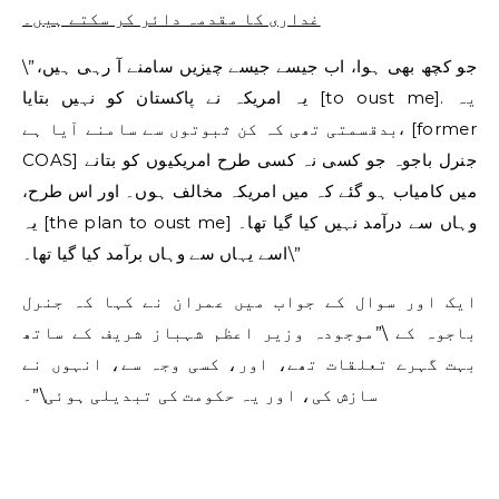
غداری کا مقدمہ دائر کر سکتے ہیں۔
\”جو کچھ بھی ہوا، اب جیسے جیسے چیزیں سامنے آ رہی ہیں،
یہ امریکہ نے پاکستان کو نہیں بتایا [to oust me]. یہ
بدقسمتی تھی کہ کن ثبوتوں سے سامنے آیا ہے، [former
COAS] جنرل باجوہ جو کسی نہ کسی طرح امریکیوں کو بتانے
میں کامیاب ہو گئے کہ میں امریکہ مخالف ہوں۔ اور اس طرح،
یہ [the plan to oust me] وہاں سے درآمد نہیں کیا گیا تھا۔
اسے یہاں سے وہاں برآمد کیا گیا تھا۔\”
ایک اور سوال کے جواب میں عمران نے کہا کہ جنرل
باجوہ کے \”موجودہ وزیر اعظم شہباز شریف کے ساتھ
بہت گہرے تعلقات تھے، اور، کسی وجہ سے، انہوں نے
سازش کی، اور یہ حکومت کی تبدیلی ہوئی\”۔