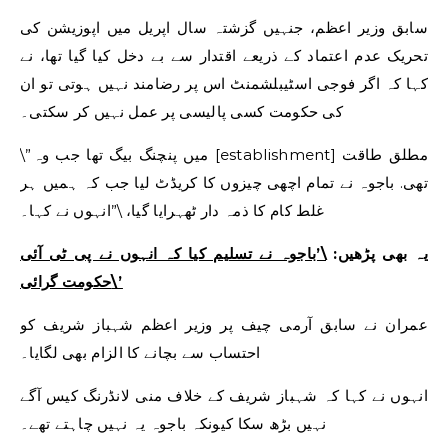
سابق وزیر اعظم، جنہیں گزشتہ سال اپریل میں اپوزیشن کی
تحریک عدم اعتماد کے ذریعے اقتدار سے بے دخل کیا گیا تھا، نے
کہا کہ اگر فوجی اسٹیبلشمنٹ اس پر رضامند نہیں ہوتی تو ان
کی حکومت کسی پالیسی پر عمل نہیں کر سکتی۔
\”میں پنچنگ بیگ تھا جب وہ [establishment] مطلق طاقت
تھی. باجوہ نے تمام اچھی چیزوں کا کریڈٹ لیا جب کہ ہمیں ہر
غلط کام کا ذمہ دار ٹھہرایا گیا، \”انہوں نے کہا۔
یہ بھی پڑھیں:
\’باجوہ نے تسلیم کیا کہ انہوں نے پی ٹی آئی
حکومت گرائی\’
عمران نے سابق آرمی چیف پر وزیر اعظم شہباز شریف کو
احتساب سے بچانے کا الزام بھی لگایا۔
انہوں نے کہا کہ شہباز شریف کے خلاف منی لانڈرنگ کیس آگے
نہیں بڑھ سکا کیونکہ باجوہ یہ نہیں چاہتے تھے۔