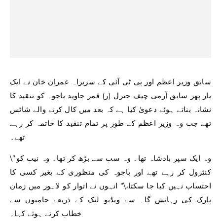
سابق وزیر اعظم اور پی ٹی آئی کے سربراہ عمران خان نے ایک
بار پھر سابق آرمی چیف جنرل (ر) قمر جاوید باجوہ کو تنقید کا
نشانہ بناتے ہوئے دعویٰ کیا ہے کہ بعد میں کال کرنے والے شاٹس
تھے جب وہ وزیر اعظم کے طور پر تمام تنقید کا خاتمہ کر رہے
تھے۔
\”وہ ایک سپر بادشاہ تھا۔ وہ سب سے بڑھ کر تھا۔ وہ نیب کو
کنٹرول کر رہے تھے اور باجوہ کی منظوری کے بغیر کسی کا
احتساب نہیں کیا جا سکتا،\” انہوں نے اتوار کو لاہور میں زمان
پارک کی رہائش گاہ سے ویڈیو لنک کے ذریعے حامیوں سے
خطاب کرتے ہوئے کہا۔