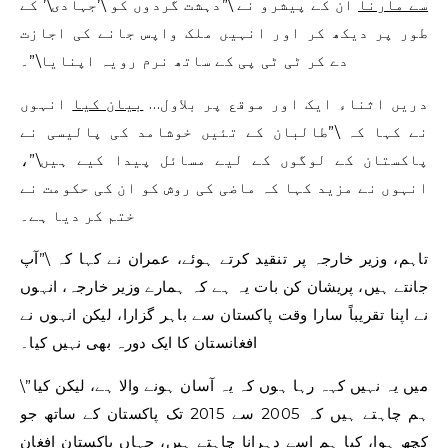
سے مارنا
ان کے پیشرو نے \”دہشت گردوں کو \’جہادی\’ کے
طور پر دیکھ کر اور انہیں ملک واپس جانے کی اجازت
دے کر ٹی ٹی پی کے ساتھ نرم رویہ اپنایا\”۔
دریں اثناء ایک اور موقع پر بلاول…
بیان کیا
انہوں
نے کہا کہ \”طالبان کے تئیں خوشامد کی پالیسی نے
پاکستان کے لوگوں کے لیے مسائل پیدا کیے ہیں\”،
انہوں نے مزید کہا کہ ماضی کی روش کو ان کی حکومت نے
ختم کر دیا ہے۔
تاہم، وزیر خارجہ پر تنقید کرتے ہوئے، عمران نے کہا کہ \”آپ
جانتے ہیں، پریشان کن بات یہ ہے کہ ہمارے وزیر خارجہ، انہوں
نے اپنا تقریباً سارا وقت پاکستان سے باہر گزارا، لیکن انہوں نے
افغانستان کا ایک دورہ بھی نہیں کیا۔
\”میں یہ نہیں کہہ رہا ہوں کہ یہ آسان ہونے والا ہے، لیکن کیا
ہم چاہتے ہیں کہ 2005 سے 2015 تک پاکستان کے ساتھ جو
کچھ ہوا، کیا ہم اسے دہرانا چاہتے ہیں، جہاں پاکستان افغان