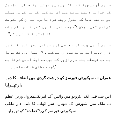
سابق آرمی چیف کے انٹرویو پر مبنی ایک حالیہ مضمون
کا حوالہ دیتے ہوئے عمران نے کہا کہ ہر کوئی پہلے
ہی جانتا تھا کہ جنرل ریٹائرڈ باجوہ نے ان کی حکومت
گرادی تھی لیکن \”مجھے امید نہیں تھی کہ وہ اس بات
کا اعتراف کر لیں گے\”۔
سابق آرمی چیف کو معاشی اور سیاسی بحرانوں کا ذمہ
دار ٹھہراتے ہوئے عمران نے کہا، \”ایسا اس وقت ہوتا
ہے جب فیصلے بند دروازوں کے پیچھے ایک آدمی کرتا ہے
جسے مطلق طاقت حاصل ہے۔\”
عمران نے سیکورٹی فورسز کو دہشت گردی میں اضافے کا ذمہ
دار ٹھہرایا
اس سے قبل ایک انٹرویو میں
وائس آف امریکہ
معزول وزیر اعظم
نے ملک میں شورش کے دوبارہ سر اٹھانے کا ذمہ دار ملکی
سیکورٹی فورسز کی \”غفلت\” کو ٹھہرایا۔