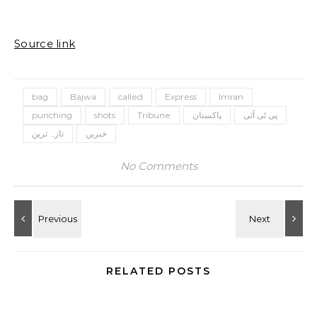
Source link
bag
Bajwa
called
Express
Imran
پی ٹی آئی
پاکستان
Tribune
shots
punching
خبریں
تازہ ترین
No Comments
RELATED POSTS