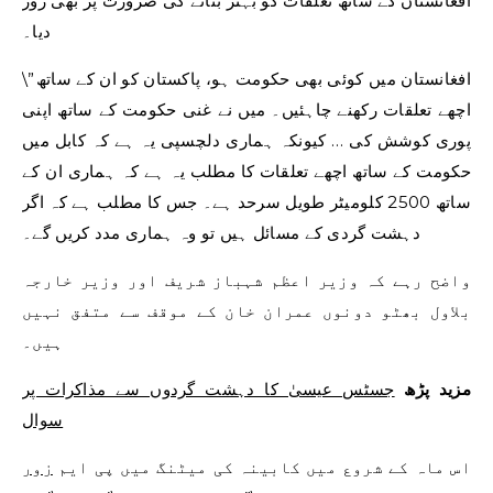
افغانستان کے ساتھ تعلقات کو بہتر بنانے کی ضرورت پر بھی زور
دیا۔
\”افغانستان میں کوئی بھی حکومت ہو، پاکستان کو ان کے ساتھ
اچھے تعلقات رکھنے چاہئیں۔ میں نے غنی حکومت کے ساتھ اپنی
پوری کوشش کی … کیونکہ ہماری دلچسپی یہ ہے کہ کابل میں
حکومت کے ساتھ اچھے تعلقات کا مطلب یہ ہے کہ ہماری ان کے
ساتھ 2500 کلومیٹر طویل سرحد ہے۔ جس کا مطلب ہے کہ اگر
دہشت گردی کے مسائل ہیں تو وہ ہماری مدد کریں گے۔
واضح رہے کہ وزیر اعظم شہباز شریف اور وزیر خارجہ
بلاول بھٹو دونوں عمران خان کے موقف سے متفق نہیں
ہیں۔
مزید پڑھ
جسٹس عیسیٰ کا دہشت گردوں سے مذاکرات پر
سوال
اس ماہ کے شروع میں کابینہ کی میٹنگ میں پی ایم
زور