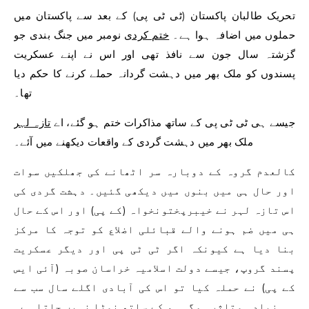
تحریک طالبان پاکستان (ٹی ٹی پی) کے بعد سے پاکستان میں
حملوں میں اضافہ ہوا ہے۔
ختم کردی
نومبر میں جنگ بندی جو
گزشتہ سال جون سے نافذ تھی اور اس نے اپنے عسکریت
پسندوں کو ملک بھر میں دہشت گردانہ حملے کرنے کا حکم دیا
تھا۔
جیسے ہی ٹی ٹی پی کے ساتھ مذاکرات ختم ہو گئے، اے
تازہ لہر
ملک بھر میں دہشت گردی کے واقعات دیکھنے میں آئے۔
کالعدم گروہ کے دوبارہ سر اٹھانے کی جھلکیں سوات
اور حال ہی میں بنوں میں دیکھی گئیں۔ دہشت گردی کی
اس تازہ لہر نے خیبرپختونخواہ (کے پی) اور اس کے حال
ہی میں ضم ہونے والے قبائلی اضلاع کو توجہ کا مرکز
بنا دیا ہے کیونکہ اگر ٹی ٹی پی اور دیگر عسکریت
پسند گروپ، جیسے دولت اسلامیہ خراسان صوبہ (آئی ایس
کے پی) نے حملہ کیا تو اس کی آبادی اگلے سال سب سے
زیادہ متاثر ہوگی۔ ، کے ساتھ نمٹا نہیں جاتا ہے۔