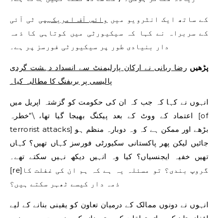
کے ساتھ ایک انٹرویو میں
وائس آف امریکہ
پی ٹی آئی
کے سربراہ نے کہا کہ سیکیورٹی میں کوتاہی کا ذمہ
دار بنیادی طور پر سیکیورٹی فورسز پر ہے۔
پڑھیں
رضا ربانی نے ارکان پارلیمنٹ سے انسداد دہشت گردی
پالیسی پر بریفنگ کا مطالبہ کیا۔
انہوں نے کہا کہ جب کہ ان کی حکومت کو گزشتہ اپریل میں
اعتماد کے ووٹ کے بعد پیکنگ بھیجا گیا تھا، \”خطرہ [of
terrorist attacks] بڑھے اور ممکن ہے کہ وہ دوبارہ منظم ہو
جائیں لیکن پھر پاکستانی سکیورٹی فورسز کہاں تھیں؟ کہاں
تھیں خفیہ ایجنسیاں؟ کیا وہ انہیں دیکھ نہیں سکتے تھے۔
[re]گروپ بندی؟ تو مسئلہ یہ ہے کہ ہم ان کی غفلت کا
ذمہ دار کیسے ٹھہر سکتے ہیں؟
انہوں نے دونوں ممالک کے درمیان تعاون کو یقینی بنانے کے لیے