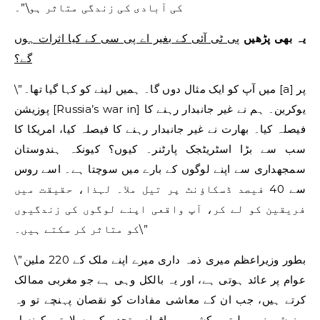
کی آبادی کی زندگی متاثر ہو\”۔
یہ بھی پڑھیں
پی ٹی آئی کے بغیر اے پی سی کے کیا اثرات ہوں
گے؟
\”میں آپ کو ایک مثال دوں گا۔ ہمیں لینے کو کہا گیا تھا۔ [a] پر
پوزیشن [Russia’s war in] یوکرین۔ ہم نے غیر جانبدار رہنے کا
فیصلہ کیا۔ بھارت نے غیر جانبدار رہنے کا فیصلہ کیا، امریکا کا
سب سے بڑا اسٹریٹجک پارٹنر۔ کیوں؟ کیونکہ ہندوستان
سمجھداری سے اپنے لوگوں کے بارے میں سوچتا ہے۔ اسے روس
سے 40 فیصد ڈسکاؤنٹ پر تیل ملا۔ لہذا، حقیقت میں
فریقین کو لے کر، آپ واقعی اپنے لوگوں کی زندگیوں
کو متاثر کر سکتے ہیں۔\”
\”بطور وزیراعظم میری ذمہ داری میرے اپنے ملک کے 220 ملین
عوام پر عائد ہوتی ہے، اور یہ بالکل وہی ہے جو مغربی ممالک
کرتے ہیں، جب ان کے معاشی مفادات کو نقصان پہنچے تو وہ
پوزیشن نہیں لیتے۔ کشمیر – اقوام متحدہ کی سلامتی کونسل