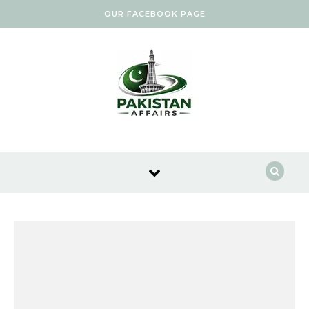
Skip to content
OUR FACEBOOK PAGE