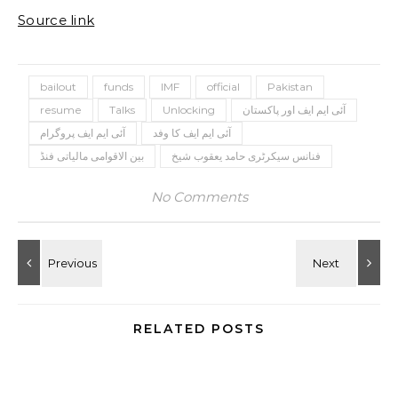
Source link
bailout
funds
IMF
official
Pakistan
آئی ایم ایف اور پاکستان
Unlocking
Talks
resume
آئی ایم ایف کا وفد
آئی ایم ایف پروگرام
فنانس سیکرٹری حامد یعقوب شیخ
بین الاقوامی مالیاتی فنڈ
No Comments
RELATED POSTS