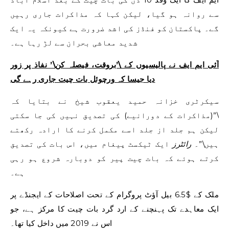
سے روانہ ہو گیا، لیکن کہا کہ مذاکرات جاری رہیں
گے۔ پاکستان کو فنڈز کی اشد ضرورت ہے کیونکہ یہ ایک
شدید معاشی بحران سے لڑ رہا ہے۔
آئی ایم ایف نے پالیسیوں کے \’بروقت، فیصلہ کن\’ نفاذ پر زور
دیا جیسا کہ ورچوئل بات چیت جاری رہے گی
سیکرٹری خزانہ حمید یعقوب شیخ نے بتایا کہ
\”(مذاکرات کے دورانیے) کی تصدیق نہیں کی جا سکتی
لیکن ہم جلد از جلد اسے مکمل کرنے کا ارادہ رکھتے
ہیں\”۔
رائٹرز
ایک ٹیکسٹ پیغام میں، اس بات کی تصدیق
کرتے ہوئے کہ بات چیت پیر کو دوبارہ شروع ہو رہی
ہے۔
ملک کے $6.5 بیل آؤٹ پروگرام کے تحت اصلاحات کے ایجنڈے پر
ایک معاہدے تک پہنچنے کے ارد گرد بات چیت کا مرکز ہے، جو
اس نے 2019 میں داخل کیا تھا۔