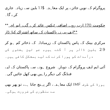
پروگرام کے نویں جائزے پر ایک معاہدہ $1.1 بلین سے زیادہ جاری
کرے گا۔
حکومت 170 ارب روپے اضافی ٹیکس عائد کرے گی، ایم ای
**
ایف پی نے پاکستان کے ساتھ اشتراک کیا: ڈار**
مرکزی بینک کے پاس پاکستان کے زرمبادلہ کے ذخائر کم ہو کر
2.9 بلین ڈالر پر آ گئے ہیں، جو تین ہفتوں کی
درآمدات کو پورا کرنے کے لیے بمشکل کافی ہیں۔
آئی ایم ایف پروگرام کے دوبارہ شروع ہونے سے پاکستان کے لیے
فنڈنگ ​​کی دیگر راہیں بھی کھل جائیں گی۔
ایک معاہدہ، اگر پہنچ جاتا ہے، تو پھر بھی IMF بورڈ کی طرف
سے منظوری کی ضرورت ہوگی۔