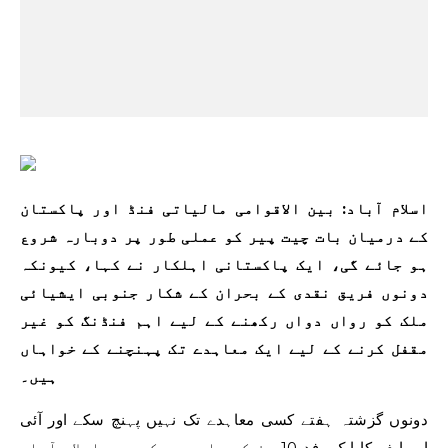
اسلام آباد: بین الاقوامی مالیاتی فنڈ اور پاکستان
کے درمیان بات چیت پیر کو عملی طور پر دوبارہ شروع
ہو جائے گی، ایک پاکستانی اہلکار نے کہا، کیونکہ
دونوں فریق نقدی کے بحران کے شکار جنوبی ایشیائی
ملک کو رواں دواں رکھنے کے لیے اہم فنڈنگ ​​کو غیر
مقفل کرنے کے لیے ایک معاہدے تک پہنچنے کے خواہاں
ہیں۔
دونوں گزشتہ ہفتے کسی معاہدے تک نہیں پہنچ سکے اور آئی
ایم ایف کا ایک وفد 10 دن کی بات چیت کے بعد اسلام آباد