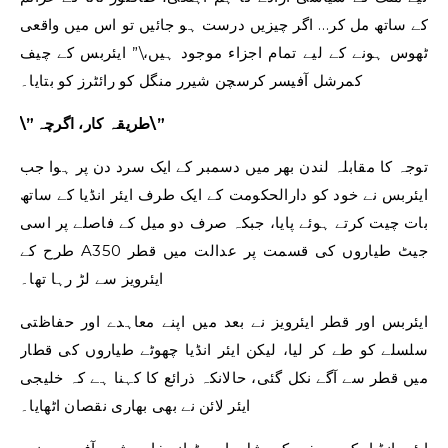
کے ساتھ مل کر… اگر چیزیں درست ہو جائیں تو اس میں واقعی
ٹھوس ہونے کے لیے تمام اجزاء موجود ہیں،\” ایئربس کے چیف
کمرشل آفیسر کرسچن شیرر منگل کو رائٹرز کو بتایا۔
\”طریقہ کار، اگرچہ\”
توجہ کا مقابلہ لندن بھر میں دسمبر کے ایک سرد دن پر ہوا جب
ایئربس نے خود کو دارالحکومت کے ایک طرف ایئر انڈیا کے ساتھ
بات چیت کرتے ہوئے پایا، جبکہ صرف دو میل کے فاصلے پر اسی
طرح کے A350 جیٹ طیاروں کی قسمت پر عدالت میں قطر
ایئرویز سے لڑ رہا تھا۔
ایئربس اور قطر ایئرویز نے بعد میں اپنے معاہدے اور حفاظتی
سلسلے کو طے کر لیا، لیکن ایئر انڈیا چھوٹے طیاروں کی قطار
میں قطر سے آگے نکل گئی، حالانکہ ذرائع کا کہنا ہے کہ خلیجی
ایئر لائن نے بھی بھاری نقصان اٹھایا۔