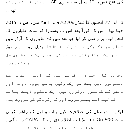
روشنی ڈالتے ہوئے، GE کی فتح تقریباً 10 سال سے جاری
تھی۔
2014 میں، اس نے Air India A320s کے لیے 27 انجنوں کا ٹینڈر
جیتا تھا۔ اس کے فوراً بعد اس نے وستارا کو سات طیاروں کے
انجن لینے پر راضی کر لیا جو بعد میں 70 طیاروں کے آرڈر میں
تبدیل ہوا۔ اہم موڑ IndiGo تھا، جو تکنیکی مسائل کے
بعد پریٹ اینڈ وٹنی سے بدل گیا جو پریٹ کے مطابق حل
ہو گئے ہیں۔
تجزیہ کار خبردار کرتے ہیں کہ ایئر انڈیا کے
منصوبوں میں بہت سی رکاوٹیں باقی ہیں۔ دوحہ اور
دبئی کے طاقتور مرکزوں میں ایک سنگین ڈینٹ بنانے
کے لیے اسے بہتر سروس اور کارکردگی کی ضرورت ہے۔
لیکن ہندوستان کی صلاحیت ڈیل بنانے والوں کو راغب کرتی
رہے گی۔ CAPA انڈیا نے اطلاع دی ہے کہ IndiGo 500 جیٹ
طیاروں کے اپنے آرڈر کی تلاش کر رہا ہے۔