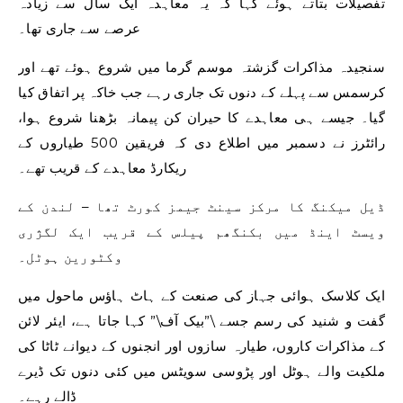
تفصیلات بتاتے ہوئے کہا کہ یہ معاہدہ ایک سال سے زیادہ
عرصے سے جاری تھا۔
سنجیدہ مذاکرات گزشتہ موسم گرما میں شروع ہوئے تھے اور
کرسمس سے پہلے کے دنوں تک جاری رہے جب خاکہ پر اتفاق کیا
گیا۔ جیسے ہی معاہدے کا حیران کن پیمانہ بڑھنا شروع ہوا،
رائٹرز نے دسمبر میں اطلاع دی کہ فریقین 500 طیاروں کے
ریکارڈ معاہدے کے قریب تھے۔
ڈیل میکنگ کا مرکز سینٹ جیمز کورٹ تھا – لندن کے
ویسٹ اینڈ میں بکنگھم پیلس کے قریب ایک لگژری
وکٹورین ہوٹل۔
ایک کلاسک ہوائی جہاز کی صنعت کے ہاٹ ہاؤس ماحول میں
گفت و شنید کی رسم جسے \”بیک آف\” کہا جاتا ہے، ایئر لائن
کے مذاکرات کاروں، طیارہ سازوں اور انجنوں کے دیوانے ٹاٹا کی
ملکیت والے ہوٹل اور پڑوسی سویٹس میں کئی دنوں تک ڈیرے
ڈالے رہے۔