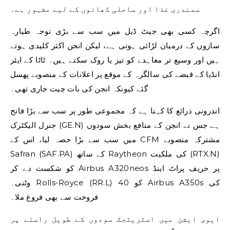
سمندری غذا اور ساحلی کھانوں کے لیے مشہور ہے۔
اگرچہ کسی بھی جیٹ ڈیل میں سب سے بڑی توجہ طیارہ
سازوں کے درمیان لڑائی ہوتی ہے، لیکن انجن اکثر کلیدی ہوتے
ہیں اور وسیع تر معاہدے کو تیز یا روک سکتے ہیں۔ ٹاٹا کے ایئر
انڈیا کے قبضے کی سالگرہ کے موقع پر اعلانات کے منصوبے پھسل
گئے کیونکہ انجن کی بات چیت جاری تھی۔
اندرونی ذرائع کا کہنا ہے کہ مجموعی طور پر سب سے بڑا فاتح
جنرل الیکٹرک (GE.N) ہے جس نے انجن کے منافع بخش سودوں
میں سب سے بڑا حصہ لیا، اس کے CFM مشترکہ منصوبے
Safran (SAF.PA) کے ساتھ Raytheon کی ملکیت (RTX.N)
کو شکست دے کر Airbus A320neos پر حریف پراٹ اینڈ
وٹنی۔ Rolls-Royce (RR.L) کو 40 Airbus A350s کی
فروخت سے بھی فروغ ملا۔
ایوی ایشن میں اسٹریٹجک سودوں کے طویل راستے پر