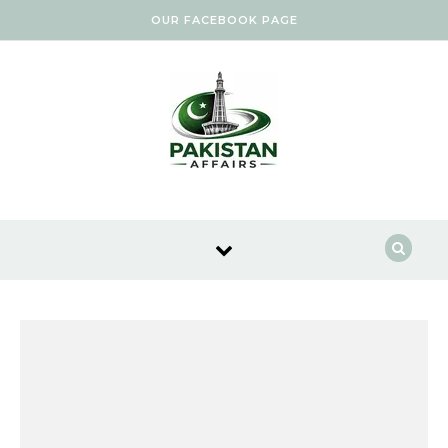
Skip to content
OUR FACEBOOK PAGE