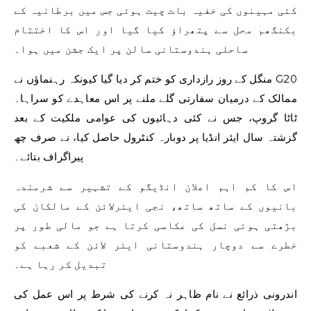
کئی مہینوں کی خفیہ بات چیت ہوئی جس میں برطانیہ کے
بکنگھم محل سے پتھراؤ کیا گیا اور اس کا اختتام
ساحلی ہندوستانی سالن پر ایک جشن میں ہوا۔
منگل کے روز رازداری کو ختم کر دیا گیا کیونکہ رہنماؤں نے G20
ممالک کے درمیان سفارتی گلے ملنے پر اس معاہدے کو سراہا۔
ٹاٹا گروپ، جس نے کئی دہائیوں کی عوامی ملکیت کے بعد
گزشتہ سال ایئر انڈیا پر دوبارہ کنٹرول حاصل کیا، نے صرف چھ
پیراگراف بتائے۔
اس کا کم اہم اعلان انڈیگو کے تشہیر سے شرمندہ
بانیوں کے ساتھ ساتھ، نجی ایئرلائن کے مالکان کی
بڑھتی ہوئی نسل کی عکاسی کرتا ہے جو مالی طور پر
خطرے سے دوچار ہندوستانی ایئر لائن کے شعبے کو
تبدیل کر رہا ہے۔
اندرونی ذرائع نے نام ظاہر نہ کرنے کی شرط پر اس عمل کی