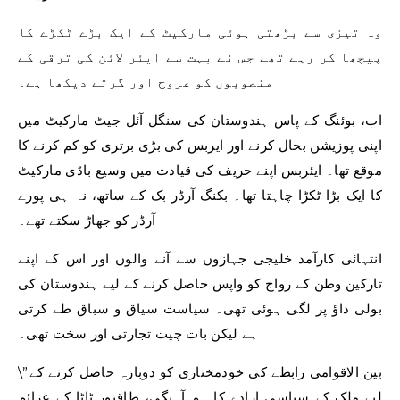
وہ تیزی سے بڑھتی ہوئی مارکیٹ کے ایک بڑے ٹکڑے کا
پیچھا کر رہے تھے جس نے بہت سے ایئر لائن کی ترقی کے
منصوبوں کو عروج اور گرتے دیکھا ہے۔
اب، بوئنگ کے پاس ہندوستان کی سنگل آئل جیٹ مارکیٹ میں
اپنی پوزیشن بحال کرنے اور ایربس کی بڑی برتری کو کم کرنے کا
موقع تھا۔ ایئربس اپنے حریف کی قیادت میں وسیع باڈی مارکیٹ
کا ایک بڑا ٹکڑا چاہتا تھا۔ بکنگ آرڈر بک کے ساتھ، نہ ہی پورے
آرڈر کو جھاڑ سکتے تھے۔
انتہائی کارآمد خلیجی جہازوں سے آنے والوں اور اس کے اپنے
تارکین وطن کے رواج کو واپس حاصل کرنے کے لیے ہندوستان کی
بولی داؤ پر لگی ہوئی تھی۔ سیاست سیاق و سباق طے کرتی
ہے لیکن بات چیت تجارتی اور سخت تھی۔
\”بین الاقوامی رابطے کی خودمختاری کو دوبارہ حاصل کرنے کے
لیے ملک کے سیاسی ارادے کا ہم آہنگی، طاقتور ٹاٹا کے عزائم