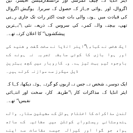
ایئر انڈیا کے چیف کمرشل اور ٹرانسفارمیشن آفیسر، نپن
اگروال، اور ہوائی جہاز کے حصول کے سربراہ یوگیش اگروال
کی قیادت میں ہونے والی بات چیت اکثر رات تک جاری رہتی
تھی، بیچنے والے کمرے کی سروس کے ذریعے نئی \”بہترین
پیشکشوں\” کا اعلان کرتے تھے۔
ایک شخص نے کہا، \”ایئر انڈیا نے سخت گفت و شنید کی
اور ہوا بازی کا کوئی سابقہ ​​تجربہ نہ ہونے کے
باوجود ٹیم بہت تیز ہے۔ وہ کاروبار میں کچھ بہترین
ڈیل میکرز سے موازنہ کرتے ہیں۔
ایک دوسرے شخص نے جس نے اربوں کو گرتے ہوئے دیکھا، کہا کہ
ایئر انڈیا کے مذاکرات کار \”طریقہ کار، سخت اور انتہائی
نفیس\” تھے۔
لندن مذاکرات کا اختتام ہوٹل کے مشیلین ستارہ والے
ہندوستانی ریستوراں کوئلن میں عشائیہ کے ساتھ
ہوا، جو گوا اور کیرالہ جیسے مقامات سے اپنے