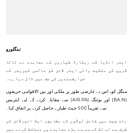
بنگلورو:
ایئر انڈیا کے ریکارڈ طیاروں کے معاہدے نے ٹاٹا
گروپ کی ملکیت والی ایئر لائن کو عالمی کیریئر کے
خواہشمندوں کی صف میں ڈال دیا ہے۔
منگل کو، اس نے عارضی طور پر ملکی اور بین الاقوامی حریفوں
سے مقابلہ کرنے کے لیے ایئربس (AIR.PA) اور بوئنگ (BA.N)
سے تقریباً 500 جیٹ طیارے حاصل کرنے پر اتفاق کیا۔
بات چیت میں شامل لوگوں کے مطابق، ایک ائیرلائن کی
طرف سے اب تک کے سب سے بڑے معاہدے پر دستخط کرنے میں