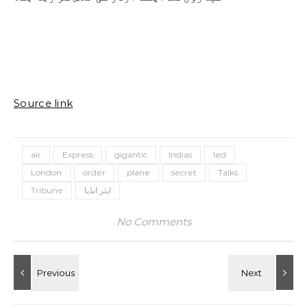
Source link
air
Express
gigantic
Indias
led
London
order
plane
secret
Talks
ایئر انڈیا
Tribune
No Comments