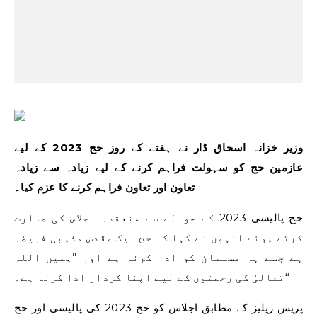
وزیر خزانہ اسحاق ڈار نے ہفتے کے روز حج 2023 کے لیے
عازمین حج کو سہولت فراہم کرنے کے لیے زیادہ سے زیادہ
تعاون اور تعاون فراہم کرنے کا عزم کیا۔
حج پالیسی 2023 کے حوالے سے منعقدہ اجلاس کی صدارت
کرتے ہوئے انہوں نے کہا کہ حج ایک مقدس مذہبی فریضہ
ہے جسے ہر مسلمان کو ادا کرنا ہے اور ’’ہمیں اللہ
تعالیٰ کی رحمتوں کے لیے اپنا کردار ادا کرنا ہے۔‘‘
پریس ریلیز کے مطابق اجلاس کو حج 2023 کی پالیسی اور حج