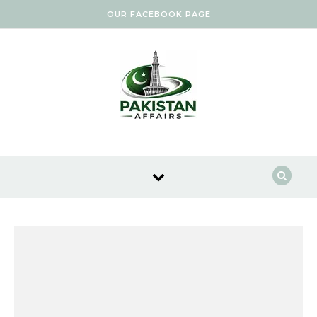
Skip to content
OUR FACEBOOK PAGE