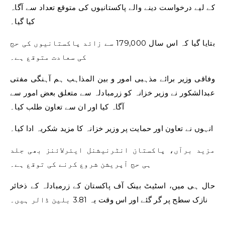
کے لیے درخواست دینے والے پاکستانیوں کی متوقع تعداد سے آگاہ
کیا گیا۔
بتایا گیا کہ اس سال 179,000 سے زائد پاکستانیوں کی حج
کی سعادت متوقع ہے۔
وفاقی وزیر برائے مذہبی امور و بین المذاہب ہم آہنگی مفتی
عبدالشکور نے وزیر خزانہ کو زرمبادلہ سے متعلق بعض امور سے
آگاہ کیا اور ان سے تعاون طلب کیا۔
انہوں نے تعاون اور حمایت پر وزیر خزانہ کا مزید شکریہ ادا کیا۔
مزید برآں، پاکستان انٹرنیشنل ایئرلائنز بھی جلد
ہی حج آپریشن شروع کرنے کی توقع ہے۔
حال ہی میں، اسٹیٹ بینک آف پاکستان کے زرمبادلہ کے ذخائر
نازک سطح پر گر گئے اور اس وقت یہ 3.81 بلین ڈالر ہیں۔