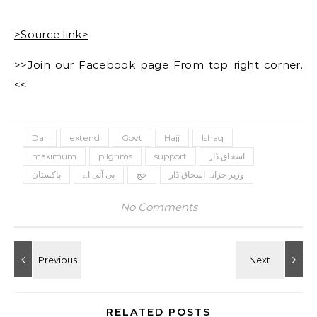
>Source link>
>>Join our Facebook page From top right corner.
<<
Dar
extend
Govt
Hajj
Ishaq
اسحاق ڈار
support
pilgrims
maximum
وزیر خزانہ اسحاق ڈار
حج
پی آئی اے
پاکستان
No Comments
RELATED POSTS