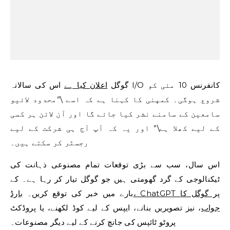
گوگل
اعلان کیا ہے
اس کی سالانہ I/O کانفرنس 10 مئی کو
شروع ہوگی۔ کمپنی کا کہنا ہے کہ اسے \”محدود لائیو
سامعین کے سامنے نشر کیا جائے گا اور آن لائن ہر کسی
کے لیے کھلا ہے\” اور یہ کہ آپ آج ہی شرکت کے لیے
رجسٹر کر سکتے ہیں۔
اس سال، سب سے بڑی توقعات تمام مصنوعی ذہانت کی
ٹیکنالوجی کے گرد گھومتی ہیں جو گوگل تیار کر رہا ہے۔ کے
بارے میں خبر کی توقع کریں۔
بارڈ، ChatGPT پر گوگل کا
جواب
، نیز تصویریں بنانے، ایپس کے لیے کوڈ لکھنے، یا پروڈکٹ
پروٹو ٹائپس کی جانچ کرنے کے لیے دیگر مصنوعات۔