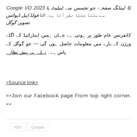
Google I/O 2023 کا لینڈنگ صفحہ، جو تجسس سے ٹیبلیٹ یا
فولڈ ایبل ڈیوائس UI سے ملتا جلتا نظر آتا ہے۔
تصویر: گوگل
کانفرنس عام طور پر ہوتی ہے جہاں ہمیں اینڈرائیڈ کے اگلے
ورژن کے بارے میں معلومات حاصل ہوں گی — جو گوگل کے
پاس ہے۔
پہلے ہی پیش نظارہ
>Source link>
>>Join our Facebook page From top right corner.
<<
10th
Google