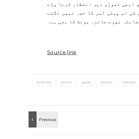
و ابھی تھوڑی دیر انتظار کرنا پڑے
 کی اس پہلی لہر کا حصہ نہیں لگتے
عاملہ میرے جائزہ یونٹ کا بھی ہے۔
Source link
Android
arrive
good
phone
release