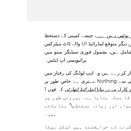
یز نوٹس نہیں ہے۔
، جیسے کمپنی کے دستخط
والے ڈاٹ میٹرکس UI اسٹائل کے ساتھ کچھ بھی نہیں سے طے شدہ موسم ایپ۔ اس میں دیگر متوقع اینڈرائیڈ
13 اپ ڈیٹس بھی شامل ہیں، بشمول فوری سیٹنگز مینو میں QR والے کے لیے
پرائیویسی اپ ڈیٹس۔
سب سے زیادہ انتظار کر رہے ہیں وہ ایپ لوڈنگ کی رفتار میں
بہتری ہے: خاص طور پر، Nothing کا دعویٰ ہے کہ ایپس 50 فیصد تیزی سے کھلتی ہیں۔ یہ بیرونی سے
کارل پی نے بتایا
اینڈرائیڈ اتھارٹی
کہ فون 1
کا عملہ بنایا ہے۔ بیرونی طور پر
موار اور زیادہ مستحکم\” بنا سکتے
ہیں۔
و چیک کرنے کے خواہشمند ہیں لیکن بیٹا