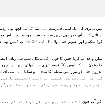
میں بہتری کی ایک لمبی فہرست ہے۔
بیٹا کے لیے کچھ بھی ریل
کوڈ سکینر اور تصویر چننے 
لیکن واحد اپ گریڈ جس کا فون 1 کے مالکان 
اندرون خانہ ڈویلپرز میں تبدیلی کا نتیجہ ہو سکتا ہے۔
سی ای او 
کے آغاز کے بعد سے، کمپنی نے اپنی انجینئرنگ ٹیم 
تیار کردہ کوڈ بیس سے سوئچ کرنے سے وہ سسٹم کو \”ہ
اگر آپ فون 1 کے مالک ہیں جو نئی اپ ڈیٹس ک