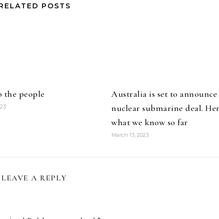
RELATED POSTS
o the people
Australia is set to announce
nuclear submarine deal. Her
023
what we know so far
March 13, 2023
LEAVE A REPLY