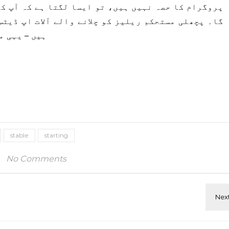
پروگرام کا حصہ نہیں ہیں، تو ایسا لگتا ہے کہ آپ ک
گا۔ پچھلی مستحکم ریلیز کو چلانے والے آلات اپ ڈیٹس
ہیں – یہی م
stable
starting
No Comments