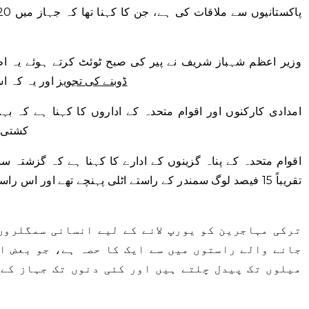
وزیر اعظم شہباز شریف نے پیر کی صبح ٹوئٹ کرتے ہوئے یہ ا
ڈوبنے کی تجویز
اور یہ کہ ا
امدادی کارکنوں اور اقوام متحدہ کے اداروں کا کہنا ہے کہ بہ
کشتی پ
اقوام متحدہ کے پناہ گزینوں کے ادارے کا کہنا ہے کہ گزشتہ س
تقریباً 15 فیصد لوگ سمندر کے راستے اٹلی پہنچے تھے اور اس
ترکی مہاجرین کو یورپ لانے کے لیے انسانی سمگلروں
جانے والے راستوں میں سے ایک کا حصہ ہے، جو بعض ا
میلوں تک پیدل چلتے ہیں اور کئی دنوں تک جہاز کے