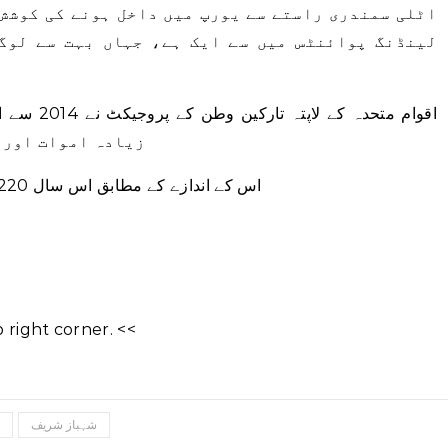
اٹلی سمندری راستے سے یورپ میں داخل ہونے کی کوشش 
لینڈنگ پوائنٹس میں سے ایک ہے، جہاں بہت سے لوگ
زیادہ اموات اور ل
اس کے اندازے کے مطابق اس سال 220 سے زیادہ ہلاک یا لاپتہ ہو چکے ہیں۔
right corner. <<
شہباز شریف