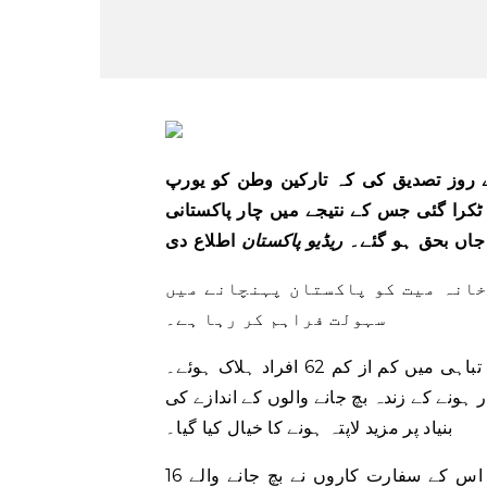
ے روز تصدیق کی کہ تارکین وطن کو یورپ
کرا گئی جس کے نتیجے میں چار پاکستانی
جاں بحق ہو گئے۔
ریڈیو پاکستان
اطلاع دی
خانہ میت کو پاکستان پہنچانے میں
سہولت فراہم کر رہا ہے۔
اطالوی حکام اور امدادی کارکنوں کے مطابق اتوار کو ہونے والی تباہی میں کم از کم 62 افراد ہلاک ہوئے۔
فراد کے جہاز میں سوار ہونے کے زندہ بچ جانے والوں کے اندازے کی
بنیاد پر مزید لاپتہ ہونے کا خیال کیا گیا۔
اس سے قبل، پاکستان کے دفتر خارجہ نے کہا تھا کہ اٹلی میں اس کے سفارت کاروں نے بچ جانے والے 16