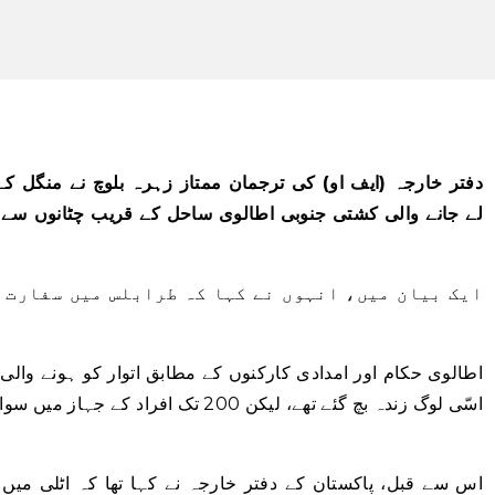
دفتر خارجہ (ایف او) کی ترجمان ممتاز زہرہ بلوچ نے منگل ک
لے جانے والی کشتی جنوبی اطالوی ساحل کے قریب چٹانوں سے ٹ
ایک بیان میں، انہوں نے کہا کہ طرابلس میں سفارت 
اسّی لوگ زندہ بچ گئے تھے، لیکن 200 تک ا