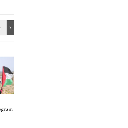
s
rogram