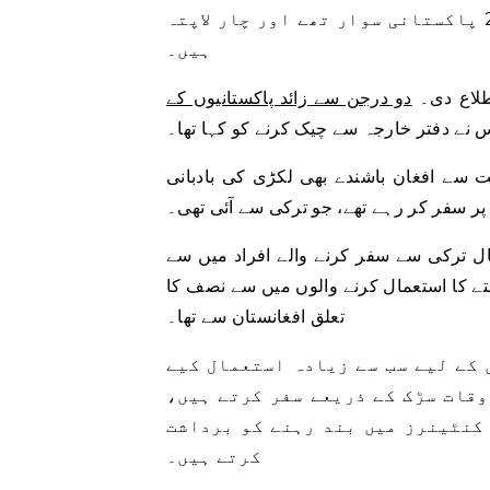
پاکستانیوں سے ملاقات کی ہے، جن کا کہنا تھا کہ جہاز میں 20 پاکستانی سوار تھے اور چار لاپتہ
ہیں۔
طلاع دی۔
دو درجن سے زائد پاکستانیوں کے
س نے دفتر خارجہ سے چیک کرنے کو کہا تھا۔
ت سے افغان باشندے بھی لکڑی کی بادبانی
ر سفر کر رہے تھے، جو ترکی سے آئی تھی۔
ال ترکی سے سفر کرنے والے افراد میں سے
 راستے کا استعمال کرنے والوں میں سے نصف کا
تعلق افغانستان سے تھا۔
 کے لیے سب سے زیادہ استعمال کیے
وقات سڑک کے ذریعے سفر کرتے ہیں،
 کنٹینرز میں بند رہنے کو برداشت
کرتے ہیں۔