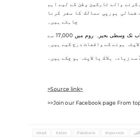
کرنے والے تارکین وطن کے لیے اہم
 شمالی یورپی ممالک کا سفر کرنا
چاہتے ہیں۔
اقوام متحدہ کے لاپتہ تارکین وطن کے پروجیکٹ نے 2014 سے اب تک وسطی بحیرہ روم میں 17,000 سے
اپتہ ہونے کے واقعات درج کیے ہیں۔
>Source link>
>>Join our Facebook page From top 
اٹلی
shipwreck
Pakistanis
Italian
dead