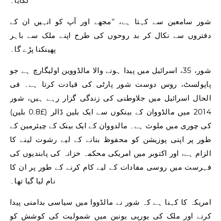
لگایا۔
شور سامعین سے کہتا ہے، ’’مجھے اور آپ کو انہیں ان کے
دفتروں سے نکال کر بد روحوں کی طرح اپنے ملک سے باہر
پھینکنا پڑے گا۔
شور، 35، اسرائیل میں پیدا ہونے والا مالڈووین اولیگارچ ہے جو
پاپولسٹ، روس دوست شور پارٹی کی قیادت کرتا ہے۔ فی
الحال اسرائیل میں جلاوطنی کی زندگی گزار رہے ہیں، شور
2014 میں مالڈووان کے بینکوں سے ایک بلین ڈالر (£0.8 بلین)
کی چوری میں ملوث ہے۔ مالدووان کے ایک بینک کے چیئرمین کے
طور پر اپنی پوزیشن کو محفوظ بنانے کے لیے رشوت لینے کا
الزام ہے، اور اکتوبر میں امریکی محکمہ خزانہ کی پابندیوں کی
فہرست میں روسی مفادات کے لیے کام کرنے کے طور پر ان کا
نام لیا گیا تھا۔
امریکہ کا کہنا ہے کہ شور نے مالڈووا میں سیاسی بدامنی پیدا
کرنے اور ملک کی یورپی یونین میں شمولیت کی کوشش کو