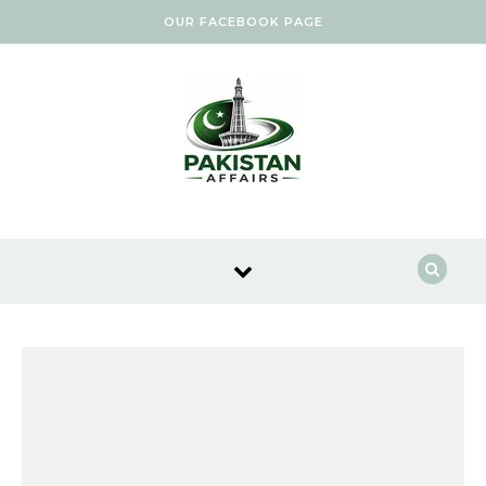
Skip to content
OUR FACEBOOK PAGE