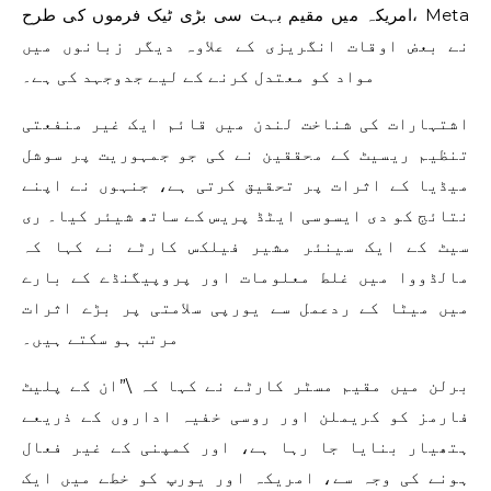
امریکہ میں مقیم بہت سی بڑی ٹیک فرموں کی طرح، Meta
نے بعض اوقات انگریزی کے علاوہ دیگر زبانوں میں
مواد کو معتدل کرنے کے لیے جدوجہد کی ہے۔
اشتہارات کی شناخت لندن میں قائم ایک غیر منفعتی
تنظیم ریسیٹ کے محققین نے کی جو جمہوریت پر سوشل
میڈیا کے اثرات پر تحقیق کرتی ہے، جنہوں نے اپنے
نتائج کو دی ایسوسی ایٹڈ پریس کے ساتھ شیئر کیا۔ ری
سیٹ کے ایک سینئر مشیر فیلکس کارٹے نے کہا کہ
مالڈووا میں غلط معلومات اور پروپیگنڈے کے بارے
میں میٹا کے ردعمل سے یورپی سلامتی پر بڑے اثرات
مرتب ہو سکتے ہیں۔
برلن میں مقیم مسٹر کارٹے نے کہا کہ \”ان کے پلیٹ
فارمز کو کریملن اور روسی خفیہ اداروں کے ذریعے
ہتھیار بنایا جا رہا ہے، اور کمپنی کے غیر فعال
ہونے کی وجہ سے، امریکہ اور یورپ کو خطے میں ایک