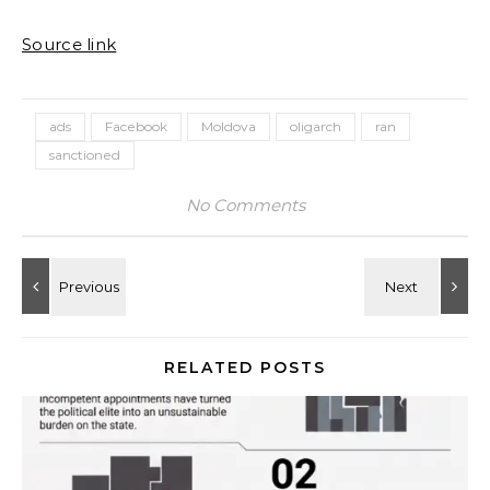
Source link
ads
Facebook
Moldova
oligarch
ran
sanctioned
No Comments
RELATED POSTS