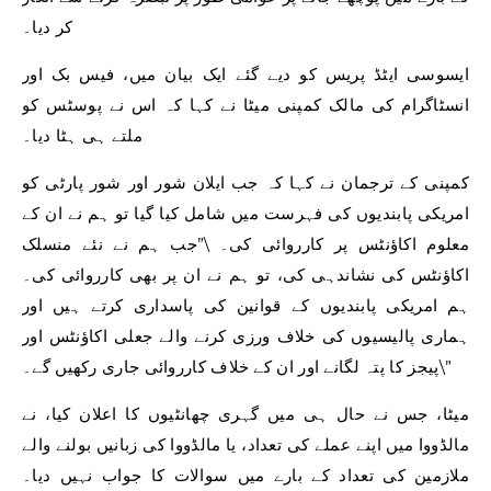
کر دیا۔
ایسوسی ایٹڈ پریس کو دیے گئے ایک بیان میں، فیس بک اور
انسٹاگرام کی مالک کمپنی میٹا نے کہا کہ اس نے پوسٹس کو
ملتے ہی ہٹا دیا۔
کمپنی کے ترجمان نے کہا کہ جب ایلان شور اور شور پارٹی کو
امریکی پابندیوں کی فہرست میں شامل کیا گیا تو ہم نے ان کے
معلوم اکاؤنٹس پر کارروائی کی۔ \”جب ہم نے نئے منسلک
اکاؤنٹس کی نشاندہی کی، تو ہم نے ان پر بھی کارروائی کی۔
ہم امریکی پابندیوں کے قوانین کی پاسداری کرتے ہیں اور
ہماری پالیسیوں کی خلاف ورزی کرنے والے جعلی اکاؤنٹس اور
پیجز کا پتہ لگانے اور ان کے خلاف کارروائی جاری رکھیں گے۔\”
میٹا، جس نے حال ہی میں گہری چھانٹیوں کا اعلان کیا، نے
مالڈووا میں اپنے عملے کی تعداد، یا مالڈووا کی زبانیں بولنے والے
ملازمین کی تعداد کے بارے میں سوالات کا جواب نہیں دیا۔