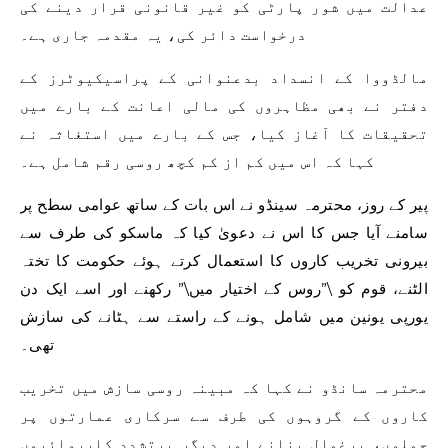
عدالت میں شور پارٹی کو غیر قانونی قرار دینے کی
درخواست دائر کی، یہ مقدمہ جاری ہے۔
مالڈووا کے انسداد بدعنوانی کے پراسیکیوٹرز کے
دفتر نے بھی مظاہروں کی مالی اعانت کے بارے میں
تحقیقات کا آغاز کیا، جس کے بارے میں استغاثہ نے
کہا کہ اس میں کم از کم کچھ روسی رقم شامل ہے۔
پیر کے روز، محترمہ سینڈو نے اس بات کے ساتھ عوامی سطح پر
سامنے آیا جس کا اس نے دعویٰ کیا کہ ماسکو کی طرف سے
بیرونی تخریب کاروں کا استعمال کرتے ہوئے حکومت کا تختہ
الٹنے، قوم کو \”روس کے اختیار میں\” رکھنے اور اسے ایک دن
یورپی یونین میں شامل ہونے کے راستے سے ہٹانے کی سازش
تھی۔
محترمہ سانڈو نے کہا کہ مبینہ روسی سازش میں تخریب
کاروں کے گروہوں کی طرف سے سرکاری عمارتوں پر
حملوں، یرغمال بنانے اور دیگر پرتشدد کارروائیوں