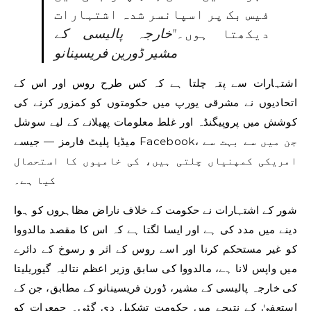
فیس بک پر اسپانسر شدہ اشتہارات
دیکھتا ہوں۔
خارجہ پالیسی کے
مشیر ڈورین فریسینانو
اشتہارات سے پتہ چلتا ہے کہ کس طرح روس اور اس کے
اتحادیوں نے مشرقی یورپ میں حکومتوں کو کمزور کرنے کی
کوشش میں پروپیگنڈہ اور غلط معلومات پھیلانے کے لیے سوشل
میڈیا پلیٹ فارمز — جیسے Facebook، جن میں سے بہت سے
امریکی کمپنیاں چلتی ہیں، کی خامیوں کا استحصال
کیا ہے۔
شور کے اشتہارات نے حکومت کے خلاف ناراض مظاہروں کو ہوا
دینے میں مدد کی ہے اور ایسا لگتا ہے کہ اس کا مقصد مالدووا
کو غیر مستحکم کرنا اور اسے روس کے اثر و رسوخ کے دائرے
میں واپس لانا ہے، مالدووا کی سابق وزیر اعظم نتالیہ گیوریلیتا
کی خارجہ پالیسی کے مشیر، ڈورن فریسینانو کے مطابق، جن کے
استعفیٰ کے نتیجے میں حکومت تشکیل دی گئی۔ جمعرات کو