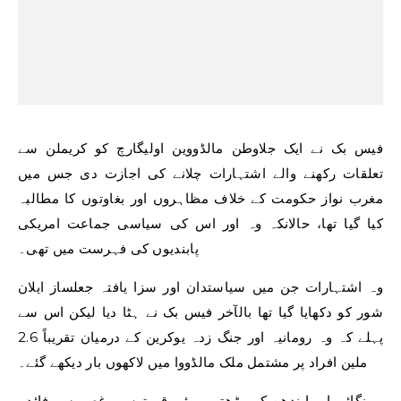
فیس بک نے ایک جلاوطن مالڈووین اولیگارچ کو کریملن سے
تعلقات رکھنے والے اشتہارات چلانے کی اجازت دی جس میں
مغرب نواز حکومت کے خلاف مظاہروں اور بغاوتوں کا مطالبہ
کیا گیا تھا، حالانکہ وہ اور اس کی سیاسی جماعت امریکی
پابندیوں کی فہرست میں تھی۔
وہ اشتہارات جن میں سیاستدان اور سزا یافتہ جعلساز ایلان
شور کو دکھایا گیا تھا بالآخر فیس بک نے ہٹا دیا لیکن اس سے
پہلے کہ وہ رومانیہ اور جنگ زدہ یوکرین کے درمیان تقریباً 2.6
ملین افراد پر مشتمل ملک مالڈووا میں لاکھوں بار دیکھے گئے۔
مہنگائی اور ایندھن کی بڑھتی ہوئی قیمتوں پر غصے سے فائدہ