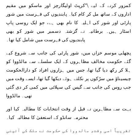
کمزور کرنے کے لیے \”کرپٹ اولیگارچز اور ماسکو میں مقیم
اداروں کے ساتھ مل کر کام کیا۔ پابندیوں کی فہرست میں شور
پارٹی اور شور کی اہلیہ کا نام بھی ہے، جو ایک روسی پاپ
اسٹار ہیں۔ برطانیہ نے گزشتہ دسمبر میں شور کو بھی
پابندیوں کی فہرست میں شامل کیا تھا۔
پچھلی موسم خزاں میں، شور پارٹی کی جانب سے شروع کیے
گئے حکومت مخالف مظاہروں کے ایک سلسلے سے مالڈووا کو
ہلا کر رکھ دیا گیا تھا، جس میں ہزاروں افراد کو دارالحکومت
چیسیناؤ میں سڑکوں پر نکلتے ہوئے دیکھا گیا تھا، ایسے وقت میں
جب روس کی جانب سے گیس کی سپلائی میں کمی کر دی گئی
تھی۔ مالڈووا
بہت سے مظاہرین نے قبل از وقت انتخابات کا مطالبہ کیا اور
محترمہ سانڈو کے استعفیٰ کا مطالبہ کیا۔
تقریباً اسی وقت، مالدووا کی حکومت نے ملک کی آئینی