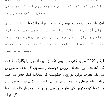
کا تصور کیا گیا تھا۔ اس کے بعد روس نے ان دعوؤں کی
سختی سے تردید کی ہے۔
ایک بار جب سوویت یونین کا حصہ تھا، مالڈووا نے 1991 میں
اپنی آزادی کا اعلان کیا۔ حالیہ برسوں میں، ملک ایک
سیاسی بحران سے دوسرے سیاسی بحران کی طرف لپکا ہے،
جو اکثر روس نواز اور مغرب نواز جذبات کے درمیان
پھنس جاتا ہے۔
لیکن 2021 میں، کئی دہائیوں تک بڑے پیمانے پر اولیگارک طاقت
کے ڈھانچے اور مختلف روس دوست رہنماؤں کے بعد، مالڈووین
نے ایک مغرب نواز، یوروپی حکومت کا انتخاب کیا، جس نے اسے
زیادہ واضح طور پر مغرب پر مبنی راستے پر ڈال دیا۔ جون میں
مالڈووا کو یوکرین کی طرح یوروپی یونین کے امیدوار کا درجہ دیا
گیا تھا۔