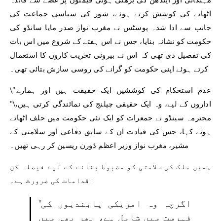
اٹھانے کی کوشش کرتے ہوئے، شور کی سیاسی جماعت کی
جانب سے ادا شدہ پوسٹس نے مغرب نواز صدر مایا سانڈو کی
حکومت کو نشانہ بنایا، جس نے اس ہفتے کے شروع میں اس بات
کی تفصیل دی تھی کہ اس نے بیرونی تخریب کاروں کا استعمال
کرتے ہوئے اپنی حکومت کو گرانے کی روسی سازش بتائی تھی۔
\”عدم استحکام کی کوششیں ایک حقیقت ہیں اور ہمارے
اداروں کے لیے، وہ ایک حقیقی چیلنج کی نمائندگی کرتی ہیں،\”
محترمہ سینڈو نے جمعرات کو ایک نئی حکومت میں حلف اٹھاتے
ہوئے کہا، جس کی قیادت ان کے سابق دفاعی اور سلامتی کے
مشیر، مغرب نواز وزیر اعظم ڈورن ریسین کر رہی تھیں۔
ہمیں ملک کی سلامتی کو مضبوط بنانے کے لیے فیصلہ کن
اقدامات کی ضرورت ہے۔
اگرچہ وہ امریکی پابندیوں کی
فہرست میں شامل ہے، پھر بھی میں