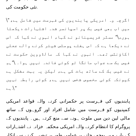
نئی حکومت کی.
\”اگرچہ وہ امریکی پابندیوں کی فہرست میں شامل ہے،
میں اب بھی فیس بک پر اسپانسر شدہ اشتہارات دیکھتا
ہوں،\” مسٹر فریسینانو نے کہا، انہوں نے کہا کہ اس
نے دیکھا ہے کہ اس ہفتے پوسٹس شیئر کرنے والے جعلی
اکاؤنٹس تھے۔ انہوں نے کہا کہ مالڈووین حکومت نے
فیس بک سے جواب مانگا تو کوئی فائدہ نہیں ہوا۔ \”ہم
نے فیس بک کے ساتھ بات کی ہے، لیکن یہ بہت مشکل ہے
کیونکہ کوئی مخصوص شخص نہیں ہے، کوئی رابطہ نہیں
ہے.\”
پابندیوں کی فہرست پر حکمرانی کرنے والے قواعد امریکی
کمپنیوں کو فہرست میں شامل افراد اور گروہوں کے ساتھ
مالی لین دین میں ملوث ہونے سے منع کرتے ہیں۔ پابندیوں کے
پروگرام کا انتظام کرنے والے امریکی محکمہ خزانہ نے اشتہارات
کے بارے میں پوچھے جانے پر عوامی طور پر تبصرہ کرنے سے انکار