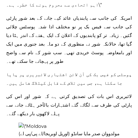
اہم اتحادی سے محروم ہونے کا خطرہ ہے۔\”
امریکہ کی جانب سے پابندیاں عائد کیے جانے کے بعد شور پارٹی
کی جانب سے فیس بک پر نو مختلف ادا شدہ پوسٹس چلائی
گئیں۔ زیادہ تر کو پابندیوں کے اعلان کے ایک ہفتے کے اندر ہٹا دیا
گیا تھا، حالانکہ شور نے منظوری کے دو ماہ بعد جنوری میں ایک
اور بامعاوضہ پوسٹ خریدی تھی۔ سب شور کے نام سے واضح
طور پر پہچانے جا سکتے تھے۔
پوسٹس کو فیس بک کی آن لائن اشتہاری لائبریری پر پایا
جا سکتا ہے، جس میں تلاش کے قابل کیٹلاگ شامل ہیں۔
لائبریری اس بات کی تصدیق کرتی ہے کہ شور اور اس کی
پارٹی کی طرف سے لگائے گئے اشتہارات بالآخر ہٹائے جانے سے
پہلے لاکھوں بار دیکھے گئے۔
مولدووان صدر مایا سانڈو (اوریل اوبریجا/اے پی/پی اے)