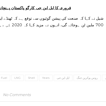
فروری کا ایل این جی کارگو پاکستان پہنچانے
ملین ٹن ہوجائ
Fuel
LNG
Shell
Years
ایل این جی
روس یوکرین جنگ
No Comments