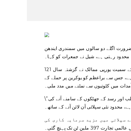
ضرورت اگلے دو سالوں میں سمندری ایندھن
ئی محدود رہتی ہے، شیل نے جمعرات کو کہا۔
شیل نے 2023 کے لیے اپنے ایل این جی آؤٹ لک میں کہا کہ یوکے سمیت یورپی ممالک نے گزشتہ سال 121
مد کی، جو کہ 2021 سے 60 فیصد زیادہ ہے، جس سے براعظم کو یوکرین پر حملے کے
مدات میں کٹوتیوں سے نمٹنے میں مدد ملی۔
\”قریبی مدت میں، عالمی ایل این جی مارکیٹ کے تنگ رہنے اور طلب اور رسد کے جھٹکوں کے سامنے آنے کی
ہے، محدود نئی سپلائی آن لائن آنے کے ساتھ۔
 سپلائی میں مزید سرمایہ کاری کی