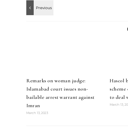
Remarks on woman judge:
Hascol 
Islamabad court issues non-
scheme o
bailable arrest warrant against
to deal 
Imran
March 13, 2
March 13, 2023