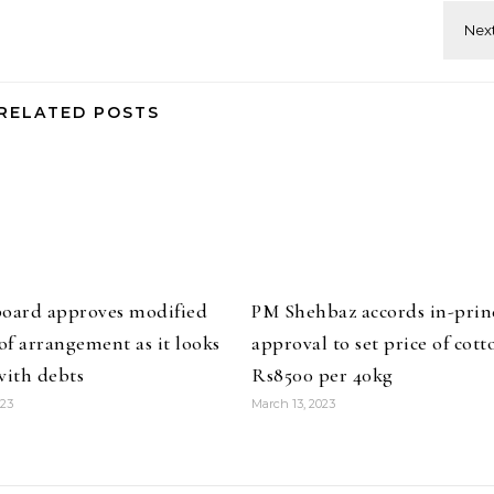
RELATED POSTS
board approves modified
PM Shehbaz accords in-prin
f arrangement as it looks
approval to set price of cott
with debts
Rs8500 per 40kg
023
March 13, 2023