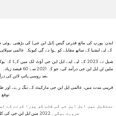
لندن: یورپ کی مائع قدرتی گیس (ایل این جی) کی بڑھتی ہوئی 
کے لیے ایشیا کے ساتھ مقابلے کو ہوا دے گی کیونکہ عالمی سپلا
ملین ٹن ایل این جی درآ
بعد روسی پائپ لائن کی درآ
توقع 
مستقبل میں ایل این جی کی طلب کو پورا کرنے کے لیے
ضرورت ہوگی۔ 2022 میں ایل این جی کی کل عالمی تجارت 397 ملین ٹن تک پہنچ گئی۔