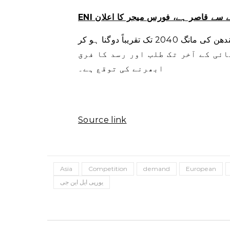
ENI  سے قاصر ہے، فورس میجر کا اعلان
شیل نے کہا کہ صنعت کی پیشن گوئیوں سے توقع ہے کہ ٹھنڈے ایندھن کی مانگ 2040 تک تقریباً دوگنا ہو کر
700 ے گی، انہوں نے مزید کہا کہ 2020 کی دہائی کے آخر تک طلب اور رسد کا فرق
ابھرنے کی توقع ہے۔
Source link
Asia
Competition
demand
European
یورپی ایل این جی