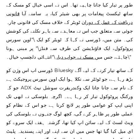
طور پر تیار کیا جانا چاہیے تھا۔ اس نے اسی خیال کو مسک کے
ساتھ ٹیکسٹ پیغامات پر بھی شیئر کیا، یہ سامنے آیا
قانونی
دریافت کے عمل کے دوران
ٹویٹر کے خلاف مسک کی قانونی چارہ
جوئی سے متعلق جب اس نے معاہدے سے باہر نکلنے کی کوشش
کی۔ متن میں، ڈورسی نے کہا کہ ٹویٹر کو ایک \”اوپن سورس
پروٹوکول، ایک فاؤنڈیشن کی طرف سے فنڈز\” پر مبنی ہونا
\”انتہائی دلچسپ خیال۔\”
چاہئے، جس میں
مسک نے جواب دیا،
ڈورسی اب اس وژن کو Bluesky کے ساتھ تیار کرنے کے لیے آگے
بڑھ رہا ہے، جو ٹوئٹر سے نکلا ہوا ایک اوپن سورس پروجیکٹ ہے
جو کہ ADX کے نام سے جانا جاتا ایک وکندریقرت سوشل نیٹ
ورکنگ پروٹوکول تیار کر رہا ہے۔ اگرچہ بلوسکی نے ابھی تک
اپنی ایپ کو عوامی طور پر لانچ کرنا ہے جو اس کے نظام کو
عملی طور پر ظاہر کرے گی، کچھ لوگ جنہوں نے بلوسکی کی
ویٹ لسٹ کے لیے سائن اپ کیا تھا، گزشتہ ہفتے ایک سروے کو
ای میل کیا گیا تھا جس میں ان سے اپنے اور اپنے پسندیدہ پلیٹ