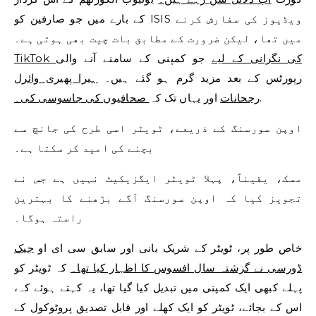
کے بارے میں جو صارفین کو ISIS ویڈیوز کی سفارش کرنے
میں تھا، لیکن ضرورت کے مطابق بات چیت بھی ہوتی ہے۔
TikTok کی نگرانی کے لیے
جو کمپنی کے سامنے آنے والی
رپورٹس کے بعد مزید گرم ہو گئے ہیں۔
ہیرا پھیری وائرل
.
رجحانات
اور یہاں تک کہ
صحافیوں کی جاسوسی کی۔
اوپن سورسنگ کے ذریعے، ٹویٹر اسی طرح کی جانچ سے
بچنے کی امید کر سکتا ہے۔
مسک، یقیناً، پہلا ٹویٹر ایگزیکیٹ نہیں ہے جس نے
تجویز کیا کہ اوپن سورسنگ آگے بڑھنے کا بہترین
راستہ ہوگا۔
خاص طور پر، ٹویٹر کے شریک بانی اور سابق سی ای او
جیک
ڈورسی نے گزشتہ سال افسوس کا اظہار کیا تھا۔
کہ ٹویٹر کو
پہلے کبھی ایک کمپنی میں تبدیل کیا گیا تھا، یہ کہتے ہوئے کہ،
اس کے بجائے، ٹویٹر کو ایک کھلے اور قابل تصدیق پروٹوکول کے