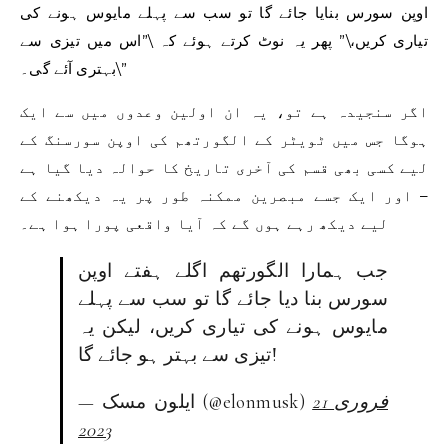
اوپن سورس بنایا جائے گا تو سب سے پہلے مایوس ہونے کی
تیاری کریں،\” پھر یہ نوٹ کرتے ہوئے کہ \”اس میں تیزی سے
بہتری آئے گی۔\”
اگر سنجیدہ ہے تو، یہ ان اولین وعدوں میں سے ایک
ہوگا جس میں ٹویٹر کے الگورتھم کی اوپن سورسنگ کے
لیے کسی بھی قسم کی آخری تاریخ کا حوالہ دیا گیا ہے
– اور ایک جسے مبصرین ممکنہ طور پر یہ دیکھنے کے
لیے دیکھ رہے ہوں گے کہ آیا واقعی پورا ہوا ہے۔
جب ہمارا الگورتھم اگلے ہفتے اوپن
سورس بنا دیا جائے گا تو سب سے پہلے
مایوس ہونے کی تیاری کریں، لیکن یہ
تیزی سے بہتر ہو جائے گا!
21 فروری
— ایلون مسک (@elonmusk)
2023