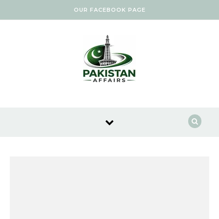
Skip to content
OUR FACEBOOK PAGE