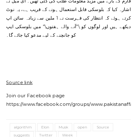
فارم کے بارے میں مزید معلومات طلب کی گئی تھیں۔ ای میل نے
اشارہ کیا کہ بلوسکی قابل استعمال ہونے کے قریب ہے، یہ نوٹ
کرتے ہوئے کہ انتظار کی فہرست نے 1 ملین سے زیادہ سائن اپ
دیکھے ہیں اور لوگوں کو \”آنے والے ہفتوں\” میں بلوسکی ایپ
کو جانچنے کے لیے مدعو کیا جائے گا۔
Source link
Join our Facebook page
https://www.facebook.com/groups/www.pakistanaffair
algorithm
Elon
Musk
open
Source
suggests
Twitter
Week