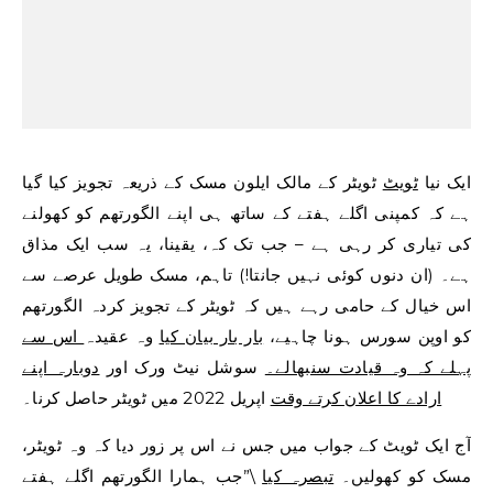
ایک نیا
ٹویٹ
ٹویٹر کے مالک ایلون مسک کے ذریعہ تجویز کیا گیا
ہے کہ کمپنی اگلے ہفتے کے ساتھ ہی اپنے الگورتھم کو کھولنے
کی تیاری کر رہی ہے – جب تک کہ، یقینا، یہ سب ایک مذاق
ہے۔ (ان دنوں کوئی نہیں جانتا!) تاہم، مسک طویل عرصے سے
اس خیال کے حامی رہے ہیں کہ ٹویٹر کے تجویز کردہ الگورتھم
کو اوپن سورس ہونا چاہیے،
بار بار بیان کیا
وہ عقیدہ
اس سے
پہلے کہ وہ قیادت سنبھالے۔
سوشل نیٹ ورک اور
دوبارہ اپنے
ارادے کا اعلان کرتے وقت
اپریل 2022 میں ٹویٹر حاصل کرنا۔
آج ایک ٹویٹ کے جواب میں جس نے اس پر زور دیا کہ وہ ٹویٹر،
مسک کو کھولیں۔
تبصرہ کیا
\”جب ہمارا الگورتھم اگلے ہفتے