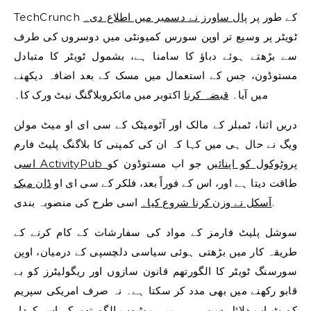
TechCrunch کے طور پر
پال ساورز نے دسمبر میں اطلاع دی۔
ٹویٹر پر وسیع تر اوپن سورس کمیونٹی میں دوسروں کی طرف
سے بڑھتے ہوئے دباؤ کا سامنا ہے، بشمول ٹویٹر کا متبادل
مستوڈون، جس کے استعمال میں مسک کے بعد اضافہ دیکھنے
میں آیا۔
قبضہ کرنا
اکتوبر میں مائکروبلاگنگ نیٹ ورک کا۔
دریں اثنا، ٹمبلر کے مالک اور آٹومیٹک کے سی ای او میٹ مولن
ویگ نے حال ہی میں کہا کہ ان کی کمپنی کا بلاگنگ پلیٹ فارم
اسی ActivityPub پروٹوکول کو اپنائیں
جو اب مستوڈون کو
طاقت دیتا ہے اور، اس کے فوراً بعد، فلکر کے سی ای او
ڈان میک
اسی طرح کی منصوبہ بندی.
آسکل نے وزن کرنا شروع کیا۔
سوشل پلیٹ فارمز کے مواد کی سفارشات کے کام کرنے کے
طریقہ کار میں بڑھتی ہوئی سیاسی دلچسپی کے درمیان، اوپن
سورسنگ ٹویٹر کا الگورتھم قانون سازوں اور ریگولیٹرز کو بے
قابو رکھنے میں بھی مدد کر سکتا ہے۔ نہ صرف امریکی سپریم
کورٹ
اب دلائل سن رہے ہیں۔
یوٹیوب الگورتھم کے اس کردار