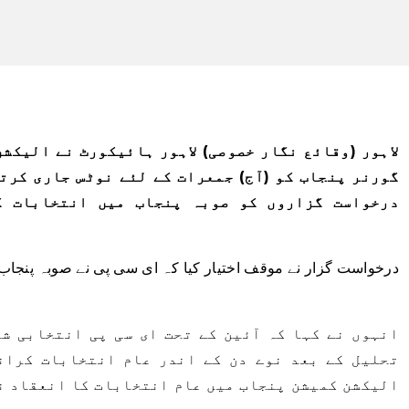
لاہور (وقائع نگار خصوصی) لاہور ہائیکورٹ نے الیکشن
گورنر پنجاب کو (آج) جمعرات کے لئے نوٹس جاری کرتے
درخواست گزاروں کو صوبہ پنجاب میں انتخابات ک
درخواست گزار نے موقف اختیار کیا کہ ای سی پی نے صوبہ پنجاب 
انہوں نے کہا کہ آئین کے تحت ای سی پی انتخابی شی
تحلیل کے بعد نوے دن کے اندر عام انتخابات کران
الیکشن کمیشن پنجاب میں عام انتخابات کا انعقاد نہ