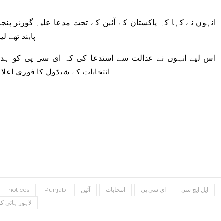
انہوں نے کہا کہ پاکستان کے آئین کے تحت مدعا علیہ گورنر پنجاب
پابند تھے ل
اس لیے انہوں نے عدالت سے استدعا کی کہ ای سی پی کو ہدا
انتخابات کے شیڈول کا فوری اعلان
ایل ایچ سی
ای سی پی
انتخابات
آئین
Punjab
notices
لاہور ہائی ک