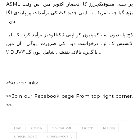
ASML پر چینی مینوفیکچررز کا انحصار اکتوبر میں اس وقت
بڑھ گیا جب امریکہ نے اپنی جدید کٹ کی برآمدات پر پابندی لگا
دی۔
ڈچ پابندیوں سے کمپنیوں کو اپنی ٹیکنالوجیز برآمد کرنے کے لیے
لائسنس کے لیے درخواست دینے کی ضرورت ہوگی۔ ان میں
\”DUV\” یا گہرے بالائے بنفشی شامل ہوں گے…
>Source link>
>>Join our Facebook page From top right corner.
<<
Ban
China
ChipsASML
Dutch
leaves
unequipped
unequivocally