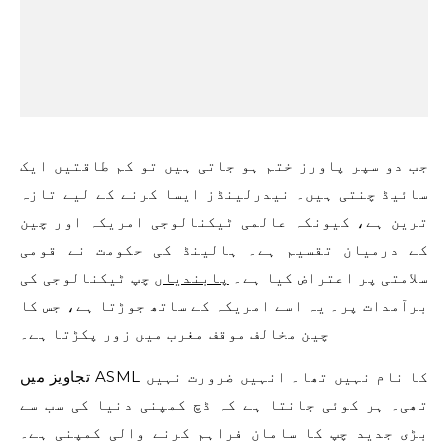
جب دو سپر پاورز ختم ہو جاتی ہیں تو کم طاقتیں ایک
سائیڈ چنتی ہیں۔ نیدرلینڈز ایسا کرنے کے لیے تازہ
ترین ہے، کیونکہ عالمی ٹیکنالوجی امریکہ اور چین
کے درمیان تقسیم ہے۔ ہالینڈ کی حکومت نے قومی
سلامتی پر اعتراض کیا ہے۔
پابندیاں
چپ ٹیکنالوجی کی
برآمدات پر۔ یہ اسے امریکہ کے ساتھ جوڑتا ہے، جس کا
چین مخالف موقف مغرب میں زور پکڑتا ہے۔
تجاویز میں ASML کا نام نہیں تھا۔ انہیں ضرورت نہیں
تھی۔ ہر کوئی جانتا ہے کہ ڈچ کمپنی دنیا کی سب سے
بڑی جدید چپ کا سامان فراہم کرنے والی کمپنی ہے۔