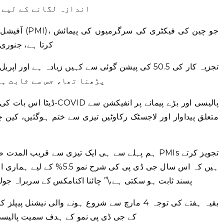
اندازہ لگانے کے لیے 
کرتا ہے، جنوری میں 50.1 کے مقابلے فروری 
پڑھنا تھا، جس سے ثابت ہو
متعلق پیداوار اور لاجسٹک رکاوٹیں تیزی سے ختم ہوگئیں، کین
ہیں کہ اس سال جی ڈی پی کی ش
پسند ثابت ہو سکتی ہے،\” چائنا اکنامکس کے سربراہ جولی
کے جی ڈی پی نمو کے ہدف سمیت پالیسی س