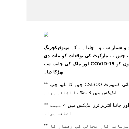
 و شمار سے پتہ چلتا ہے کہ مینوفیکچرنگ
 پھیلی ہیں، جس نے مارکیٹ کی توقعات کو مات دی
اور ملک کی جانب سے COVID-19 کی سخت پابندیوں کو ختم کرنے کے بعد مضبوط بحالی کی امیدوں کو
بھڑکا دیا۔
** چین کا بلیو چپ CSI300 انڈیکس دوپہر کے کھانے کے وقفے تک 1.4% بڑھ گیا، اور شنگھائی کمپوزٹ
انڈیکس میں 0.9% کا اضافہ ہوا۔
** ہانگ کانگ کے ہینگ سینگ بینچ مارک میں 3.4 فیصد اضافہ ہوا اور چائنا انٹرپرائزز انڈیکس میں 4 فیصد
اضافہ ہوا۔
** جیسے ہی چین نے اپنی سرحدیں دوبارہ کھولی ہیں، سرمایہ کار بحالی کی رفتار کا