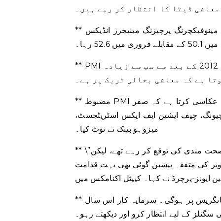
معاشی ڈیٹا کا انتظار کر رہے ہیں۔
** آفیشل مینوفیکچرنگ پرچیزنگ مینیجرز انڈیکس (PMI)، جو چین کی فیکٹری کی سرگرمیوں کی پیمائش
میں 52.6 رہا۔
** PMI تجزیہ کار کی 50.5 کی پیشن گوئی سے کہیں زیادہ ہے اور اپریل 2012 کے بعد سے سب سے زیادہ
تا ہے کہ معاشی بحالی ٹریک پر ہے۔
** مضبوط PMI ڈیٹا اس بات کی عکاسی کرتا ہے کہ صفر-COVID پالیسی اور بڑے پیمانے پر انفیکشن سے
 چیونگ، چیف ایشین ایف ایکس اسٹریٹجسٹ،
میزوہو بینک نے نوٹ کیا۔
** \”ہم پہلے سے ہی ایک تیزی سے قریب المدت صحت مندی کی توقع کر رہے تھے، لیکن PMIs تجویز کرتے
رح نمو 5.5% کے لیے ہماری اوپر کی متفقہ پیشین گوئی بھی بہت قدامت
ن ایونز-پرچرڈ نے کہا۔ کیپٹل اکنامکس میں
** بقیہ ہفتے کی توجہ 4 مارچ سے شروع ہونے والی نیشنل پیپلز کانگریس پر ہوگی۔ سرمایہ کار اس سال
گنلز کے لیے انتظار کرو اور دیکھتے رہو۔