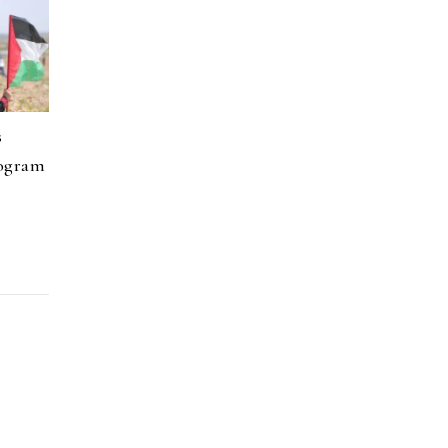
s
rogram