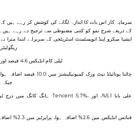
کے ذریعے شرح نمو کو کتنی مضبوطی سے ترجیح دے رہے ہیں۔ ب
ایشیا میکرو اینڈ انویسٹمنٹ اسٹریٹجی کے سربراہ، انندا مترا 
ریگولیٹر
** CSI ٹیلی کام انڈیکس 4.6 فیصد اور کمپیوٹر انڈیکس 3.7 فیصد چڑھ گیا۔
جبکہ چائنا 