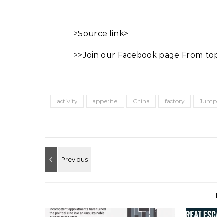
>Source link>
>>Join our Facebook page From top 
activity
appetite
China
factory
Jump