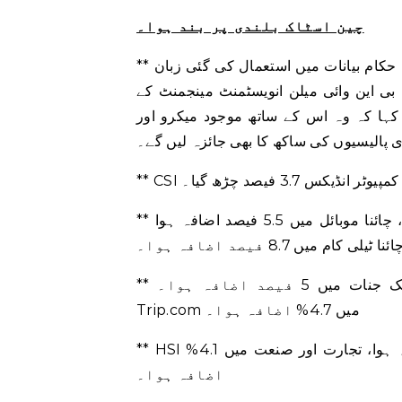
چین اسٹاک بلندی پر بند ہوا۔
** سرمایہ کار اس بات کا اندازہ لگانے کی کوشش کر رہے ہیں کہ حکام بیانات میں استعمال کی گئی زبان
ی این وائی میلن انویسٹمنٹ مینجمنٹ کے
نے کہا کہ وہ اس کے ساتھ موجود میکرو اور
ی پالیسیوں کی ساکھ کا بھی جائزہ لیں گے۔
** چائنا یونائیٹڈ نیٹ ورک کمیونیکیشنز میں 10.0 فیصد اضافہ ہوا، چائنا موبائل میں 5.5 فیصد اضافہ ہوا
ٹیلی کام میں 8.7 فیصد اضافہ ہوا۔
** ہانگ کانگ میں درج ٹیک جنات میں 5 فیصد اضافہ ہوا۔ Tencent 5.7%، علی بابا 5.1%، اور
Trip.com میں 4.7% اضافہ ہوا۔
** HSI فنانس انڈیکس میں 2.6% اضافہ ہوا، پراپرٹیز میں 2.3% اضافہ ہوا، تجارت اور صنعت میں 4.1%
اضافہ ہوا۔