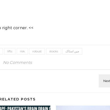
right corner. <<
چین اسٹاک
stocks
robust
risk
lifts
No Comments
RELATED POSTS