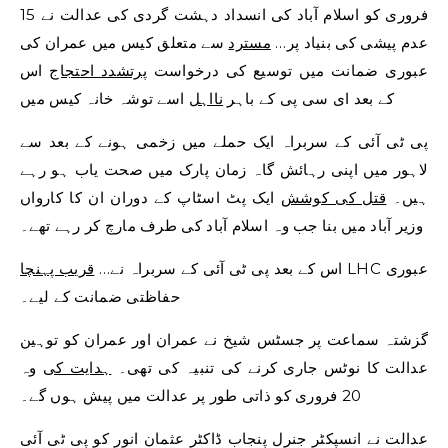
15 فروری کو اسلام آباد کی انسداد دہشت گردی کی عدالت نے
عدم پیشی کی بنیاد پر…
مسترد
سے متعلق کیس میں عمران کی
عبوری ضمانت میں توسیع کی درخواست
پرتشدد احتجاج
اس
کے بعد ای سی پی کے باہر
نااہل
اسے توشہ خانہ کیس میں
پی ٹی آئی کے سربراہ ایک حملے میں زخمی ہونے کے بعد سے
لاہور میں اپنی رہائش گاہ زمان پارک میں صحت یاب ہو رہے
ہیں۔
قتل کی کوشش
ایک پٹ اسٹاپ کے دوران ان کا کارواں
وزیر آباد میں بنا جب وہ اسلام آباد کی طرف مارچ کر رہے تھے۔
LHC عبوری
اس کے بعد پی ٹی آئی کے سربراہ نے…
قریب پہنچا
حفاظتی ضمانت کے لیے۔
گزشتہ سماعت پر جسٹس شیخ نے عمران اور عمران کو توہین
عدالت کا نوٹس جاری کرنے کی تنبیہ کی تھی۔
ہدایت کی
وہ
20 فروری کو ذاتی طور پر عدالت میں پیش ہوں گے۔
عدالت نے انسپکٹر جنرل پنجاب ڈاکٹر عثمان انور کو پی ٹی آئی