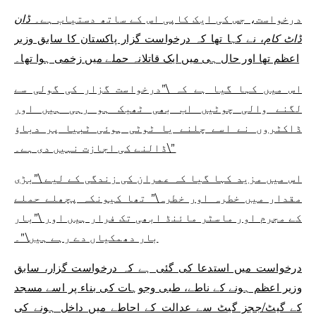
درخواست، جس کی ایک کاپی اس کے ساتھ دستیاب ہے۔
ڈان
ڈاٹ کام
، نے کہا تھا کہ درخواست گزار پاکستان کا سابق وزیر
اعظم تھا اور حال ہی میں ایک قاتلانہ حملے میں زخمی ہوا تھا۔
اس میں کہا گیا ہے کہ \”درخواست گزار کی گولی سے
لگنے والی چوٹیں اب بھی ٹھیک ہو رہی ہیں اور
ڈاکٹروں نے اسے چلنے یا ٹوٹی ہوئی ٹبیا پر دباؤ
ڈالنے کی اجازت نہیں دی ہے۔\”
اس میں مزید کہا گیا کہ عمران کی زندگی کے لیے \”بڑی
مقدار میں خطرہ اور خطرہ\” تھا کیونکہ پچھلے حملے
کے مجرم اور ماسٹر مائنڈ ابھی تک فرار ہیں اور \”بار
بار دھمکیاں دے رہے ہیں\”۔
درخواست میں استدعا کی گئی ہے کہ درخواست گزار، سابق
وزیر اعظم ہونے کے ناطے، طبی وجوہات کی بناء پر اسے مسجد
کے گیٹ/ججز گیٹ سے عدالت کے احاطے میں داخل ہونے کی