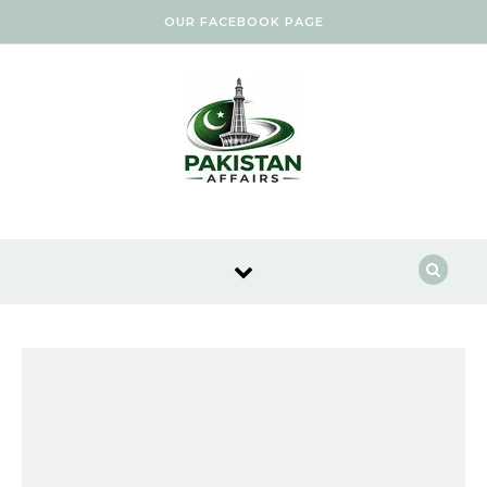
Skip to content
OUR FACEBOOK PAGE