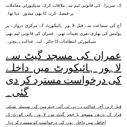
کے سربراہ کی قانونی ٹیم سے ملاقات کرکے سیکیورٹی معاملات
پر فیصلہ کرنے کا بھی مشورہ دیا تھا۔
آج کی سماعت سے قبل لاہور ہائیکورٹ کے مرکزی دروازے پر
پولیس کی بھاری نفری تعینات تھی۔ عمران کی قانونی ٹیم بھی
سیکیورٹی انتظامات کا جائزہ لینے عدالت پہنچی۔
عمران کی مسجد گیٹ سے
لاہور ہائیکورٹ میں داخلے
کی درخواست مسترد کر دی
گئی۔
قبل ازیں آج، عدالت نے پی ٹی آئی چیئرمین کی سینیٹر شبلی
فراز کے ذریعے مسجد یا ججز گیٹ سے لاہور ہائی کورٹ کے
احاطے میں داخل ہونے کی درخواست کو مسترد کر دیا۔