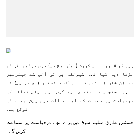
پیر کو لاہور ہائی کورٹ (ایل ایچ سی) میں سیکیورٹی کو
بڑھا دیا گیا تھا کیونکہ پی ٹی آئی کے چیئرمین
عمران خان الیکشن کمیشن آف پاکستان (ای سی پی) کے
باہر احتجاج سے متعلق ایک کیس میں اپنی ضمانت کی
درخواست پر سماعت کے لیے عدالت میں پیش ہونے کی
توقع ہے۔
جسٹس طارق سلیم شیخ دوپہر 2 بجے درخواست پر سماعت
کریں گے۔