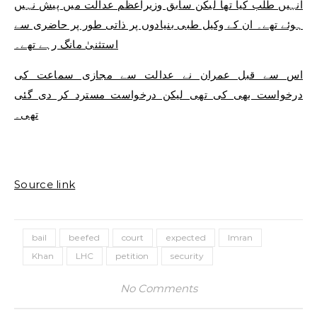
انہیں طلب کیا تھا لیکن سابق وزیراعظم عدالت میں پیش نہیں
ہوئے تھے۔ ان کے وکیل طبی بنیادوں پر ذاتی طور پر حاضری سے
استثنیٰ مانگ رہے تھے۔
اس سے قبل عمران نے عدالت سے مجازی سماعت کی
درخواست بھی کی تھی لیکن درخواست مسترد کر دی گئی
تھی۔
Source link
bail
beefed
court
expected
Imran
Khan
LHC
petition
security
No Comments