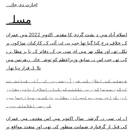
اجازت دی جائے۔
مسلہ
اسلام آباد میں دہشت گردی کا مقدمہ اکتوبر 2022 میں عمران
کے خلاف درج کیا گیا تھا جب پی ٹی آئی کے کارکنان سڑکوں پر
نکلے تھے اور ملک بھر میں ای سی پی کے دفاتر کے باہر مظاہرے
کیے تھے جب اس نے سابق وزیراعظم کو توشہ خانہ ریفرنس میں
نااہل قرار دیا تھا۔
فیصلے کے اعلان کے فوراً بعد پی ٹی آئی قیادت نے
لوگوں سے سڑکوں پر نکلنے کو کہا۔ اسلام آباد، پشاور
اور کراچی میں پولیس اور مظاہرین کے درمیان جھڑپوں
کی بھی اطلاعات ہیں۔
اے ٹی سی نے گزشتہ سال اکتوبر میں اس مقدمے میں عمران
کی قبل از گرفتاری ضمانت منظور کی تھی اور متعدد مواقع پر