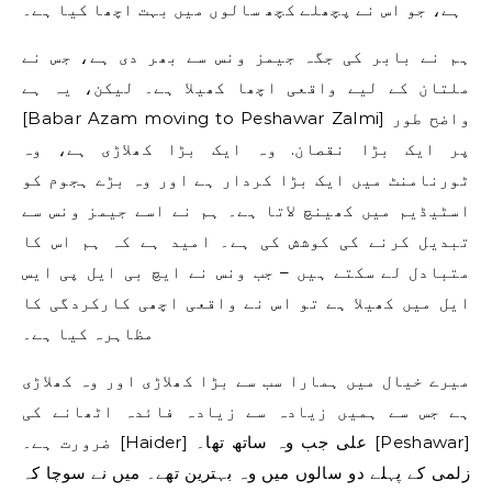
ہے، جو اس نے پچھلے کچھ سالوں میں بہت اچھا کیا ہے۔
ہم نے بابر کی جگہ جیمز ونس سے بھر دی ہے، جس نے
ملتان کے لیے واقعی اچھا کھیلا ہے۔ لیکن، یہ ہے
[Babar Azam moving to Peshawar Zalmi] واضح طور
پر ایک بڑا نقصان. وہ ایک بڑا کھلاڑی ہے، وہ
ٹورنامنٹ میں ایک بڑا کردار ہے اور وہ بڑے ہجوم کو
اسٹیڈیم میں کھینچ لاتا ہے۔ ہم نے اسے جیمز ونس سے
تبدیل کرنے کی کوشش کی ہے۔ امید ہے کہ ہم اس کا
متبادل لے سکتے ہیں – جب ونس نے ایچ بی ایل پی ایس
ایل میں کھیلا ہے تو اس نے واقعی اچھی کارکردگی کا
مظاہرہ کیا ہے۔
میرے خیال میں ہمارا سب سے بڑا کھلاڑی اور وہ کھلاڑی
ہے جس سے ہمیں زیادہ سے زیادہ فائدہ اٹھانے کی
ضرورت ہے۔ [Haider] علی جب وہ ساتھ تھا۔ [Peshawar]
زلمی کے پہلے دو سالوں میں وہ بہترین تھے۔ میں نے سوچا کہ