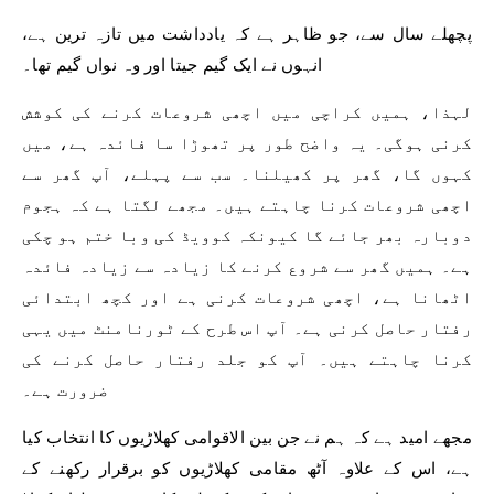
پچھلے سال سے، جو ظاہر ہے کہ یادداشت میں تازہ ترین ہے،
انہوں نے ایک گیم جیتا اور وہ نواں گیم تھا۔
لہذا، ہمیں کراچی میں اچھی شروعات کرنے کی کوشش
کرنی ہوگی۔ یہ واضح طور پر تھوڑا سا فائدہ ہے، میں
کہوں گا، گھر پر کھیلنا۔ سب سے پہلے، آپ گھر سے
اچھی شروعات کرنا چاہتے ہیں۔ مجھے لگتا ہے کہ ہجوم
دوبارہ بھر جائے گا کیونکہ کوویڈ کی وبا ختم ہو چکی
ہے۔ ہمیں گھر سے شروع کرنے کا زیادہ سے زیادہ فائدہ
اٹھانا ہے، اچھی شروعات کرنی ہے اور کچھ ابتدائی
رفتار حاصل کرنی ہے۔ آپ اس طرح کے ٹورنامنٹ میں یہی
کرنا چاہتے ہیں۔ آپ کو جلد رفتار حاصل کرنے کی
ضرورت ہے۔
مجھے امید ہے کہ ہم نے جن بین الاقوامی کھلاڑیوں کا انتخاب کیا
ہے، اس کے علاوہ آٹھ مقامی کھلاڑیوں کو برقرار رکھنے کے