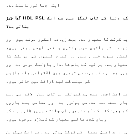
ایک اچھا ٹورنامنٹ ہے۔
کیا چیز HBL PSL کو دنیا کی ٹاپ لیگز میں سے ایک
بناتی ہے؟
یہ کرکٹ کا معیار ہے۔ بہت زیادہ اسکور ہوتے ہیں اور
زیادہ تر راتوں میں وکٹیں واقعی اچھی ہوتی ہیں،
لیکن میرے خیال میں یہ تمام ٹیموں کی بولنگ کا
معیار ہے۔ ہر ٹیم کے پاس شاندار باؤلنگ ہوتی ہے اور
یہی وجہ ہے کہ بہت سی ٹیمیں بین الاقوامی بلے بازوں
کو لینے کے لیے ڈرافٹ میں جاتی ہیں۔
یہ ایک اچھا میچ ہے کیونکہ یہ ٹاپ بین الاقوامی بلے
باز بمقابلہ مقامی بولرز ہے اور مقامی بلے بازوں
کو پھینکنے کے لیے نہیں، آپ جانتے ہیں، ظاہر ہے کہ
وہاں کچھ عالمی معیار کے کھلاڑی موجود ہیں۔
ہر رات اعلیٰ معیار کی کرکٹ ہوتی ہے… یہ ایک بہترین