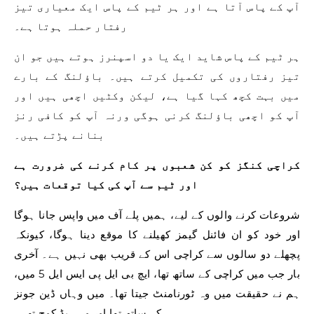
آپ کے پاس آتا ہے اور ہر ٹیم کے پاس ایک معیاری تیز
رفتار حملہ ہوتا ہے۔
ہر ٹیم کے پاس شاید ایک یا دو اسپنرز ہوتے ہیں جو ان
تیز رفتاروں کی تکمیل کرتے ہیں۔ باؤلنگ کے بارے
میں بہت کچھ کہا گیا ہے، لیکن وکٹیں اچھی ہیں اور
آپ کو اچھی باؤلنگ کرنی ہوگی ورنہ آپ کو کافی رنز
بنانے پڑتے ہیں۔
کراچی کنگز کو کن شعبوں پر کام کرنے کی ضرورت ہے
اور ٹیم سے آپ کی کیا توقعات ہیں؟
شروعات کرنے والوں کے لیے، ہمیں پلے آف میں واپس جانا ہوگا
اور خود کو ان فائنل گیمز کھیلنے کا موقع دینا ہوگا، کیونکہ
پچھلے دو سالوں سے کراچی اس کے قریب بھی نہیں ہے۔ آخری
بار جب میں کراچی کے ساتھ تھا، ایچ بی ایل پی ایس ایل 5 میں،
ہم نے حقیقت میں وہ ٹورنامنٹ جیتا تھا۔ میں وہاں ڈین جونز
کے ساتھ تھا اور وہ ہیڈ کوچ تھے۔