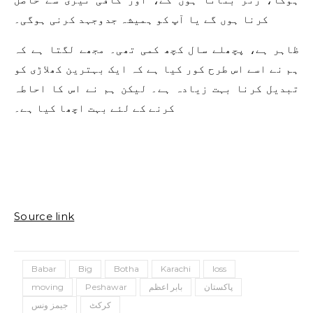
کرنا ہوں گے یا آپ کو ہمیشہ جدوجہد کرنی ہوگی۔
ظاہر ہے، پچھلے سال کچھ کمی تھی۔ مجھے لگتا ہے کہ
ہم نے اسے اس طرح کور کیا ہے کہ ایک بہترین کھلاڑی کو
تبدیل کرنا بہت زیادہ ہے۔ لیکن ہم نے اس کا احاطہ
کرنے کے لئے بہت اچھا کیا ہے۔
Source link
Babar
Big
Botha
Karachi
loss
پاکستان
بابر اعظم
Peshawar
moving
کرکٹ
جیمز ونس