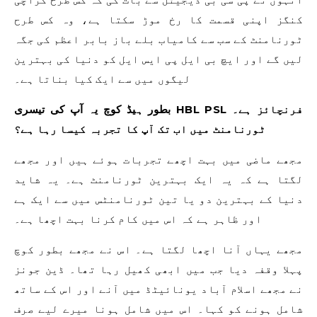
کنگز اپنی قسمت کا رخ موڑ سکتا ہے، وہ کس طرح
ٹورنامنٹ کے سب سے کامیاب بلے باز بابر اعظم کی جگہ
لیں گے اور ایچ بی ایل پی ایس ایل کو دنیا کی بہترین
لیگوں میں سے ایک کیا بناتا ہے۔
بطور ہیڈ کوچ یہ آپ کی تیسری HBL PSL فرنچائز ہے۔
ٹورنامنٹ میں اب تک آپ کا تجربہ کیسا رہا ہے؟
مجھے ماضی میں بہت اچھے تجربات ہوئے ہیں اور مجھے
لگتا ہے کہ یہ ایک بہترین ٹورنامنٹ ہے۔ یہ شاید
دنیا کے بہترین دو یا تین ٹورنامنٹس میں سے ایک ہے
اور ظاہر ہے کہ اس میں کام کرنا بہت اچھا ہے۔
مجھے یہاں آنا اچھا لگتا ہے۔ اس نے مجھے بطور کوچ
پہلا وقفہ دیا جب میں ابھی کھیل رہا تھا۔ ڈین جونز
نے مجھے اسلام آباد یونائیٹڈ میں آنے اور اس کے ساتھ
شامل ہونے کو کہا۔ اس میں شامل ہونا میرے لیے صرف