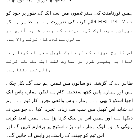
ہمیں ٹورنامنٹ کی بہتر ٹیموں میں سے ایک کے طور پر خود کو
قائم کرنے کی ضرورت ہے۔ یہ ظاہر ہے کہ HBL PSL 7 کے
دوران، صرف ایک گیم جیتنے کے بعد، شاید آخری دو
سالوں سے کچھ کام کرنے والا ہے۔
اس کا رخ موڑنے کے لیے ایک طویل سفر طے کرنا ہے۔
لہذا یہ یقینی طور پر ہمارے لئے ایک مقابلہ کرنے
والی ٹیم بننا ہے۔
ظاہر ہے کہ گزشتہ دو سالوں میں ٹیمیں ہم سے آگے نکل چکی
ہیں اور ہمارے پاس کچھ سنجیدہ کام ہے لیکن ہمارے پاس ایک
اچھا اسکواڈ بھی ہے۔ ہمارے پاس واقعی تجربہ کار ٹیم ہے۔ ہم
نے شاید اس کھیل میں سب سے زیادہ تجربہ کیا ہے جو میں نے
دیکھا ہے، اور ہمیں اس پر بینک کرنا پڑا ہے۔ ہمیں امید کرنی
ہوگی کہ وہ لوگ ہمارے لیے بڑے اسٹیج پر پرفارم کریں گے اور
اس ٹیم کو جیتنے کے راستے پر واپس لے جائیں گے۔