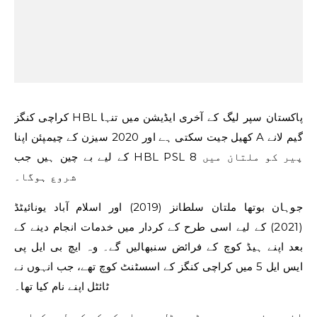
کراچی کنگز HBL پاکستان سپر لیگ کے آخری ایڈیشن میں تنہا
کھیل جیت سکتی ہے اور 2020 سیزن کے چیمپئن اپنا A گیم لانے
کے لیے بے چین ہیں جب HBL PSL 8 پیر کو ملتان میں
شروع ہوگا۔
جوہان بوتھا ملتان سلطانز (2019) اور اسلام آباد یونائیٹڈ
(2021) کے لیے اسی طرح کے کردار میں خدمات انجام دینے کے
بعد اپنے ہیڈ کوچ کے فرائض سنبھالیں گے۔ وہ ایچ بی ایل پی
ایس ایل 5 میں کراچی کنگز کے اسسٹنٹ کوچ تھے، جب انہوں نے
ٹائٹل اپنے نام کیا تھا۔
انہوں نے پی سی بی ڈیجیٹل سے بات کی کہ کس طرح کراچی