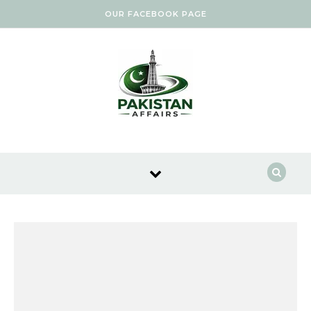
Skip to content
OUR FACEBOOK PAGE