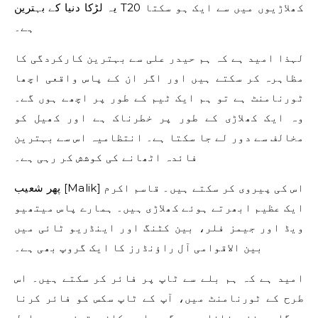
یہ لڑکا دنیا کے بہترین T20 کھلاڑیوں میں سے ایک ہو سکتا
ہے۔
لہذا امید ہے کہ ہم حیدر علی سے بہترین کارکردگی کا
مظاہرہ کر سکتے ہیں اور اگر ان کے پاس واقعی اچھا
ٹورنامنٹ ہے تو ہم ایک ٹیم کے طور پر اچھے ہوں گے۔
وہ ایک کھلاڑی کے طور پر خطرناک ہے اور کھیل کو
مخالف سے دور لے جا سکتا ہے۔ انتظامیہ اس سے بہترین
فائدہ اٹھانے کی کوشش کر رہی ہے۔
پھر شعیب [Malik] اس کی پیروی کر سکتے ہیں۔ قاسم اکرم
ایک عظیم ابھرتے ہوئے کھلاڑی ہیں۔ ہمارے پاس میتھیو
ویڈ اور جیمز فلر، بین کٹنگ اور اینڈریو ٹائی میں
بین الاقوامی آل راؤنڈرز کا ایک گروپ بھی ہے۔
امید ہے کہ ہم بلے سے ٹاپ پر فائر کر سکتے ہیں۔ اس
طرح کے ٹورنامنٹ میں، آپ کے ٹاپ سکس کو فائر کرنا
ہوگا، رنز بنانا ہوں گے، اور کافی تیزی سے حاصل