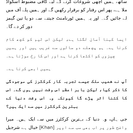
ساتھ، ہمیں اچھی شروعات کرنے کے لیے کافی مضبوط اسکواڈ
ملا ہے، پھر اس رفتار کو برقرار رکھیں گے اور ہمیں پلے آف میں
لے جائیں گے۔ اور یہ ہمیں ٹورنامنٹ جیتنے سے دو یا تین گیمز
دور کر دے گا۔
ایسا کہنا آسان لگتا ہے، لیکن اس ٹیم کو کچھ کام
کرنا ہے۔ ہم پچھلے دو سالوں سے غریب ہیں اور ہمیں
چیزوں کو اکٹھا کرنا ہے اور اس کا رخ موڑنا ہے۔
ہمیں ابھی کرنا ہے۔
آپ نے شعیب ملک جیسے تجربہ کار کرکٹرز کی موجودگی
کا ذکر کیا، لیکن بابر اعظم اس وقت نہیں ہوں گے۔ اس
کا کتنا اثر پڑے گا کیونکہ وہ اس وقت دنیا کے
بہترین کرکٹرز میں سے ایک ہیں؟
جی ہاں، وہ دنیا کے بہترین کرکٹرز میں سے ایک ہیں۔ میرا
خیال ہے شرجیل [Khan] واضح طور پر اب بھی سب سے اوپر