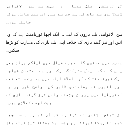
ٹورنامنٹ، اعلیٰ معیار اور بہت سے بین الاقوامی
کھلاڑیوں سے بات کی ہے جن سے میں اس میں شامل ہونا
چاہتا ہوں۔
بین الاقوامی بلے بازوں کے لیے یہ ایک اچھا ٹورنامنٹ ہے کہ وہ
آئیں اور تیز گیند بازی کے خلاف اپنی بلے بازی کی مہارت کو بڑھا
سکیں۔
ہاں، میں مانوں گا۔ میرے خیال میں ایلکس ہیلز بھی
یہی کہے گا۔ پال سٹرلنگ ایک اور ہے۔ عثمان خواجہ
ایک ٹورنامنٹ کے لیے اسلام آباد میں ہمارے ساتھ تھے
اور انہوں نے رضامندی ظاہر کی۔ واضح طور پر وہ
آسٹریلیا میں پروان چڑھنے والی تیز گیند بازی کے
بہت اچھے کھلاڑی ہیں۔
ان تمام لڑکوں نے کہا ہے کہ آپ کو ہر رات اچھا
کھیلنا ہوگا کیونکہ ہر رات ایک مختلف تیز گیند باز