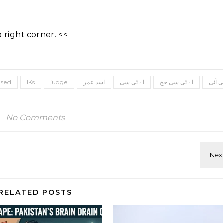
right corner. <<
ی آئی
اے ٹی سی جج
اے ٹی سی
اسد عمر
judge
IKs
ased
No Comments
RELATED POSTS