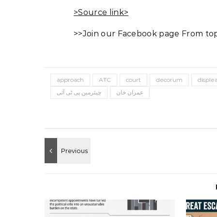
>Source link>
>>Join our Facebook page From top 
approach
ATC
court
decorum
disple
عمران خان
چیئرمین پی ٹی آئی