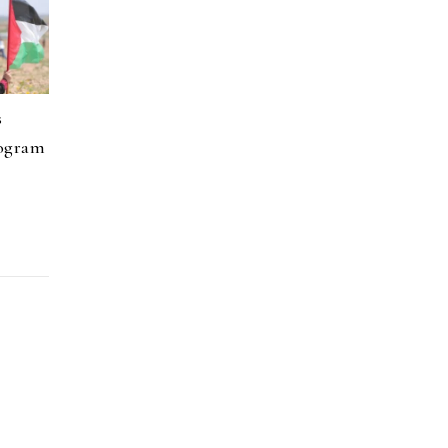
s
rogram