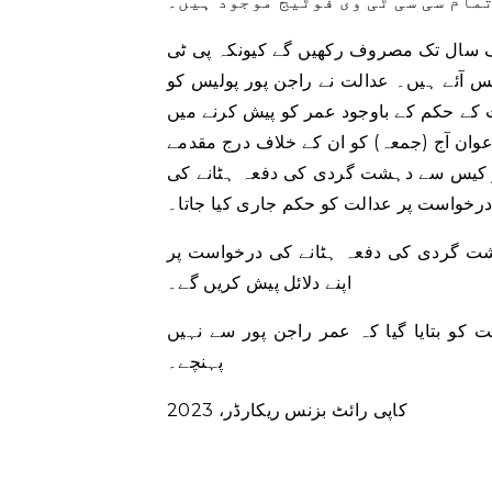
تمام سی سی ٹی وی فوٹیج موجود ہیں۔
یک سال تک مصروف رکھیں گے کیونکہ پی ٹی
پس آئے ہیں۔ عدالت نے راجن پور پولیس کو
ت کے حکم کے باوجود عمر کو پیش کرنے میں
اعوان آج (جمعہ) کو ان کے خلاف درج مقدمے
تو کیس سے دہشت گردی کی دفعہ ہٹانے کی
رخواست پر عدالت کو حکم جاری کیا جاتا۔
ہشت گردی کی دفعہ ہٹانے کی درخواست پر
اپنے دلائل پیش کریں گے۔
 کو بتایا گیا کہ عمر راجن پور سے نہیں
پہنچے۔
کاپی رائٹ بزنس ریکارڈر، 2023