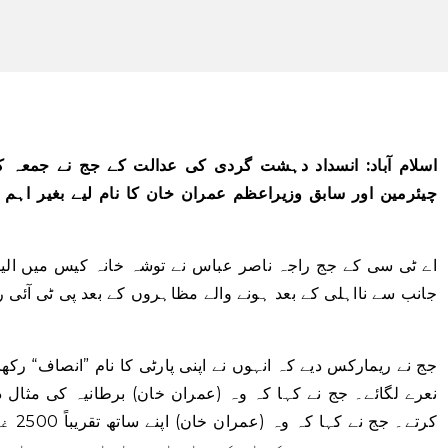
اسلام آباد: انسداد دہشت گردی کی عدالت کے جج نے جمعہ کو
اے ٹی سی کے جج راجہ ناصر عباس نے توشہ خانہ کیس میں ال
جانب سے نااہلی کے بعد ہونے والے مظاہروں کے بعد پی ٹی آئی 
جج نے ریمارکس دیے کہ انہوں نے اپنی پارٹی کا نام ”انصاف“ رکھا ل
نعرے لگائے۔ جج نے کہا کہ وہ (عمران خان) برطانیہ کی مثال دی
کرتے۔