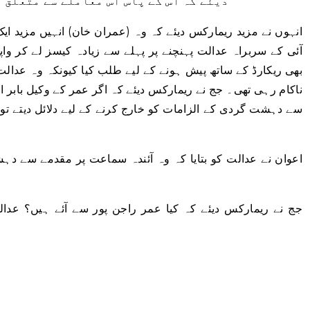
دیئے کہ اس کے پاس اس معاملے سے متعلق 
انہوں نے مزید ریمارکس دیئے کہ وہ (عمران خان) انہیں مزید ا
آئی کے سربراہ عدالت پہنچنے پر پہلے سے زیادہ کیسز لے کر وا
بھی ریکارڈ کے ساتھ پیش ہونے کے لیے طلب کیا کیونکہ وہ عدال
ناکام رہی تھی۔ جج نے ریمارکس دیئے کہ اگر عمر کے وکیل بابر 
سے دہشت گردی کے الزامات کو خارج کرنے کے لیے دلائل دیتے 
د
اعوان نے عدالت کو بتایا کہ وہ آئندہ سماعت پر مقدمے سے د
جج نے ریمارکس دیئے کہ کیا عمر راجن پور سے آئے ہیں؟ عدالت