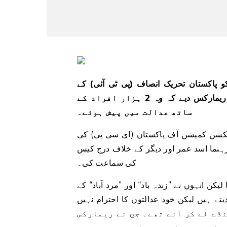
 پاکستان تحریک انصاف (پی ٹی آئی) کے
چیئرمین اور سابق وزیراعظم عمران خان کا نام لیے بغیر اہم ریمارکس دیے کہ وہ 2 ہزار افراد کے
ساتھ عدالت میں پیش ہوئے۔
یکشن کمیشن آف پاکستان (ای سی پی) کی
رہنما اسد عمر اور دیگر کے خلاف درج کیس
کی سماعت کی۔
یکن انہوں نے ”زندہ باد“ اور ”مرد آباد“ کے
تے ہیں لیکن خود عدالتوں کا احترام نہیں
 جج نے کہا کہ وہ (عمران خان) اپنے ساتھ تقریباً 2500 غنڈے لے کر آئے تھے۔ جج نے ریمارکس